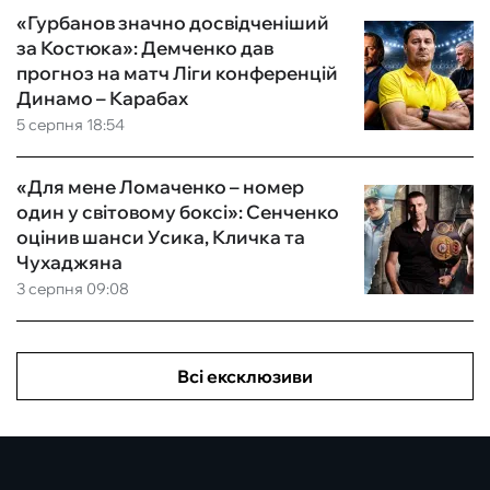
«Гурбанов значно досвідченіший
за Костюка»: Демченко дав
прогноз на матч Ліги конференцій
Динамо – Карабах
5 серпня 18:54
«Для мене Ломаченко – номер
один у світовому боксі»: Сенченко
оцінив шанси Усика, Кличка та
Чухаджяна
3 серпня 09:08
Всі ексклюзиви