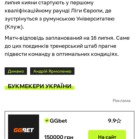
липня кияни стартують у першому
кваліфікаційному раунді Ліги Європи, де
зустрінуться з румунською Університатею
(Клуж).
Матч-відповідь запланований на 16 липня. Саме
до цих поєдинків тренерський штаб прагне
підвести команду в оптимальних кондиціях.
Динамо
Андрій Ярмоленко
БУКМЕКЕРИ УКРАЇНИ
Реклама
GGbet
9.9
150000 грн
На сайт