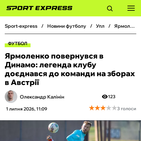
sport-express
новини футболу
упл
Ярмоленко повернувся в Динамо: легенда клубу доєднався до команди на зборах в Австрії
ФУТБОЛ
ФУТБОЛ
БАСКЕТБОЛ
Ярмоленко повернувся в
Динамо: легенда клубу
БОКС
доєднався до команди на зборах
в Австрії
ХОКЕЙ
Олександр Калінін
123
ТЕНІС
★
★
★
★
★
★
★
★
★
★
3 голоси
1 липня 2026, 11:09
КІБЕРСПОРТ
ЧС-2026