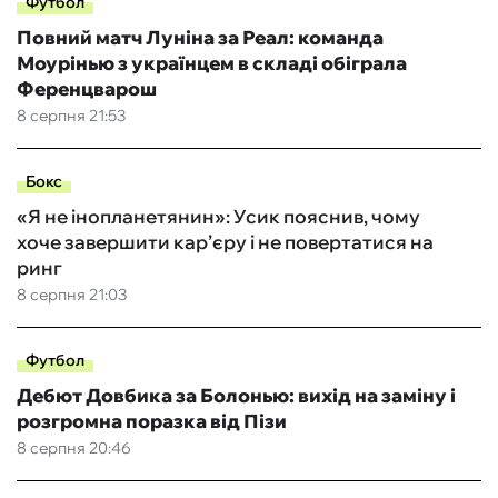
Футбол
Повний матч Луніна за Реал: команда
Моурінью з українцем в складі обіграла
Ференцварош
8 серпня 21:53
Бокс
«Я не інопланетянин»: Усик пояснив, чому
хоче завершити кар’єру і не повертатися на
ринг
8 серпня 21:03
Футбол
Дебют Довбика за Болонью: вихід на заміну і
розгромна поразка від Пізи
8 серпня 20:46