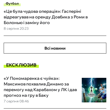
Футбол
«Це була чудова операція»: Гасперіні
відреагував на оренду Довбика з Роми в
Болонью і заміну його
8 серпня 20:23
Всі новини
ЕКСКЛЮЗИВ
«У Пономаренка є чуйка»:
Максимов похвалив Динамо за
перемогу над Карабахом у ЛК і дав
прогноз на гру в Баку
7 серпня 08:46