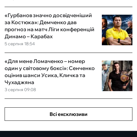
«Гурбанов значно досвідченіший
за Костюка»: Демченко дав
прогноз на матч Ліги конференцій
Динамо – Карабах
5 серпня 18:54
«Для мене Ломаченко – номер
один у світовому боксі»: Сенченко
оцінив шанси Усика, Кличка та
Чухаджяна
3 серпня 09:08
Всі ексклюзиви