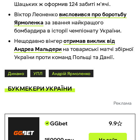
Шацьких ж оформив 124 забиті м'ячі.
Віктор Леоненко
висловився про боротьбу
Ярмоленка
за звання найкращого
бомбардира в історії чемпіонату України.
Нещодавно вінгер
отримав виклик від
Андреа Мальдери
на товариські матчі збірної
України проти команд Польщі та Данії.
Динамо
УПЛ
Андрій Ярмоленко
БУКМЕКЕРИ УКРАЇНИ
Реклама
GGbet
9.9
150000 грн
На сайт