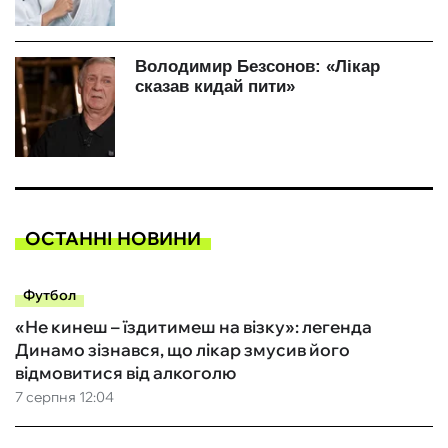
ОСТАННІ НОВИНИ
Футбол
«Не кинеш – їздитимеш на візку»: легенда
Динамо зізнався, що лікар змусив його
відмовитися від алкоголю
7 серпня 12:04