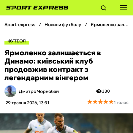
sport-express
новини футболу
Ярмоленко залишається в Динамо: київський клуб продовжив контракт з легендарним вінгером
ФУТБОЛ
ФУТБОЛ
БАСКЕТБОЛ
Ярмоленко залишається в
Динамо: київський клуб
БОКС
продовжив контракт з
легендарним вінгером
ХОКЕЙ
Дмитро Чорнобай
330
ТЕНІС
★
★
★
★
★
★
★
★
★
★
1 голос
29 травня 2026, 13:31
КІБЕРСПОРТ
ЧС-2026