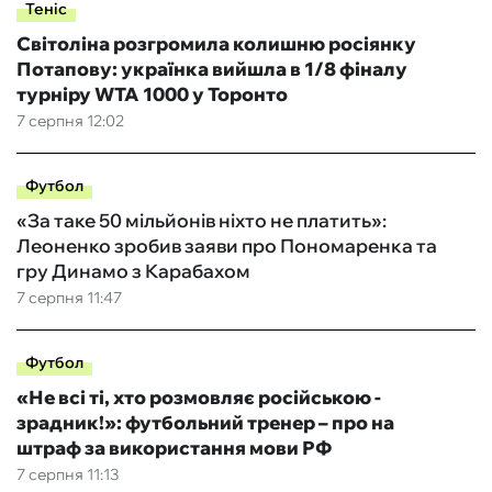
Теніс
Світоліна розгромила колишню росіянку
Потапову: українка вийшла в 1/8 фіналу
турніру WTA 1000 у Торонто
7 серпня 12:02
Футбол
«За таке 50 мільйонів ніхто не платить»:
Леоненко зробив заяви про Пономаренка та
гру Динамо з Карабахом
7 серпня 11:47
Футбол
«Не всі ті, хто розмовляє російською -
зрадник!»: футбольний тренер – про на
штраф за використання мови РФ
7 серпня 11:13