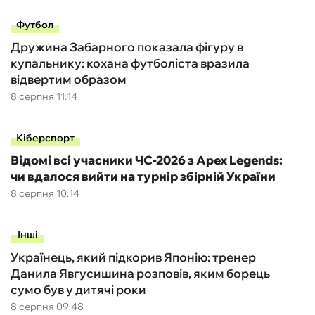
Футбол
Дружина Забарного показала фігуру в
купальнику: кохана футболіста вразила
відвертим образом
8 серпня 11:14
Кіберспорт
Відомі всі учасники ЧС-2026 з Apex Legends:
чи вдалося вийти на турнір збірній України
8 серпня 10:14
Інші
Українець, який підкорив Японію: тренер
Данила Явгусишина розповів, яким борець
сумо був у дитячі роки
8 серпня 09:48