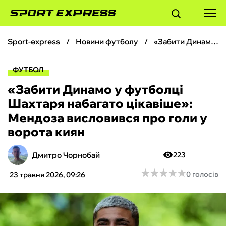
sport-express
новини футболу
«Забити Динамо у футболці Шахтаря набагато цікавіше»: Мендоза висловився про голи у ворота киян
ФУТБОЛ
ФУТБОЛ
БАСКЕТБОЛ
«Забити Динамо у футболці
Шахтаря набагато цікавіше»:
БОКС
Мендоза висловився про голи у
ворота киян
ХОКЕЙ
Дмитро Чорнобай
223
ТЕНІС
★
★
★
★
★
★
★
★
★
★
0 голосів
23 травня 2026, 09:26
КІБЕРСПОРТ
ЧС-2026