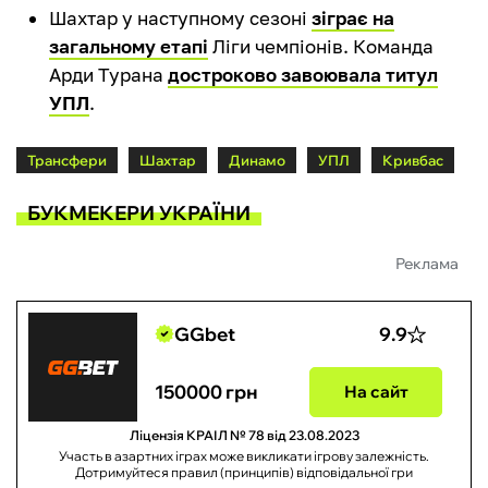
Шахтар у наступному сезоні
зіграє на
загальному етапі
Ліги чемпіонів. Команда
Арди Турана
достроково завоювала титул
УПЛ
.
Трансфери
Шахтар
Динамо
УПЛ
Кривбас
БУКМЕКЕРИ УКРАЇНИ
Реклама
GGbet
9.9
150000 грн
На сайт
Ліцензія КРАІЛ № 78 від 23.08.2023
Участь в азартних іграх може викликати ігрову залежність.
Дотримуйтеся правил (принципів) відповідальної гри