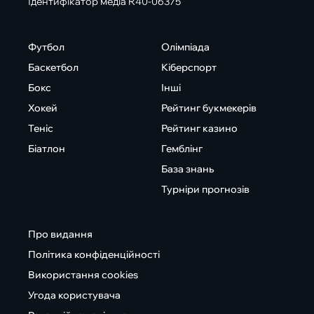
Ідентифікатор медіа R40-06375
Футбол
Олімпіада
Баскетбол
Кіберспорт
Бокс
Інші
Хокей
Рейтинг букмекерів
Теніс
Рейтинг казино
Біатлон
Гемблінг
База знань
Турніри прогнозів
Про видання
Політика конфіденційності
Використання cookies
Угода користувача