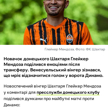
ФУТЗАЛ
ІНШІ
БУКМЕКЕРИ
Глейкер Мендоза. Фото: ФК Шахтар
Новачок донецького Шахтаря Глейкер
Мендоза поділився емоціями після
трансферу. Венесуельський вінгер зізнався,
що мріє відзначитися голом у ворота Динамо.
Новоспечений вінгер Шахтаря Глейкер Мендоза
у коментарі для
пресслужби донецького клубу
поділився думками про майбутні матчі проти
Динамо: