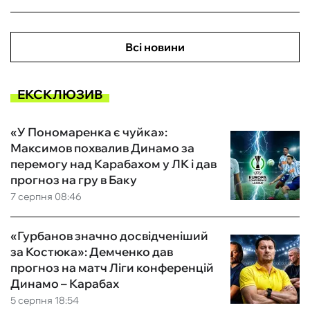
Всі новини
ЕКСКЛЮЗИВ
«У Пономаренка є чуйка»:
Максимов похвалив Динамо за
перемогу над Карабахом у ЛК і дав
прогноз на гру в Баку
7 серпня 08:46
«Гурбанов значно досвідченіший
за Костюка»: Демченко дав
прогноз на матч Ліги конференцій
Динамо – Карабах
5 серпня 18:54