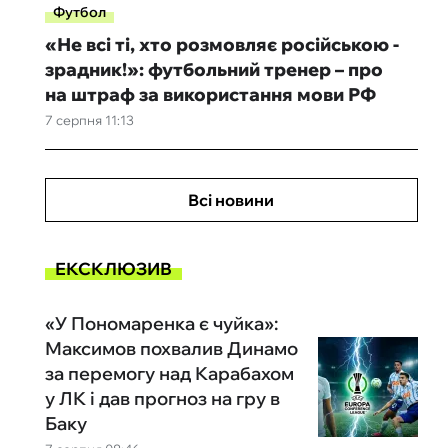
Футбол
«Не всі ті, хто розмовляє російською -
зрадник!»: футбольний тренер – про
на штраф за використання мови РФ
7 серпня 11:13
Всі новини
ЕКСКЛЮЗИВ
«У Пономаренка є чуйка»:
Максимов похвалив Динамо
за перемогу над Карабахом
у ЛК і дав прогноз на гру в
Баку