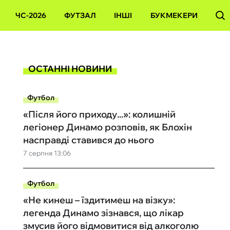
ЧС-2026
ФУТЗАЛ
ІНШІ
БУКМЕКЕРИ
ОСТАННІ НОВИНИ
Футбол
«Після його приходу...»: колишній
легіонер Динамо розповів, як Блохін
насправді ставився до нього
7 серпня 13:06
Футбол
«Не кинеш – їздитимеш на візку»:
легенда Динамо зізнався, що лікар
змусив його відмовитися від алкоголю