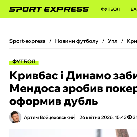
ФУТБОЛ
БА
sport-express
новини футболу
упл
ФУТБОЛ
Кривбас і Динамо забил
Мендоса зробив покер
оформив дубль
Артем Войцеховський
26 квітня 2026, 15:43
3