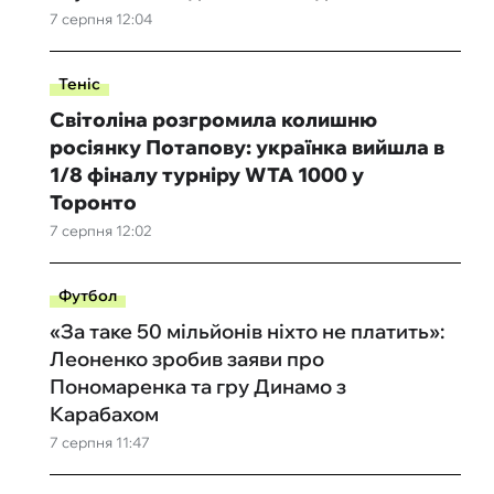
7 серпня 12:04
Теніс
Світоліна розгромила колишню
росіянку Потапову: українка вийшла в
1/8 фіналу турніру WTA 1000 у
Торонто
7 серпня 12:02
Футбол
«За таке 50 мільйонів ніхто не платить»:
Леоненко зробив заяви про
Пономаренка та гру Динамо з
Карабахом
7 серпня 11:47