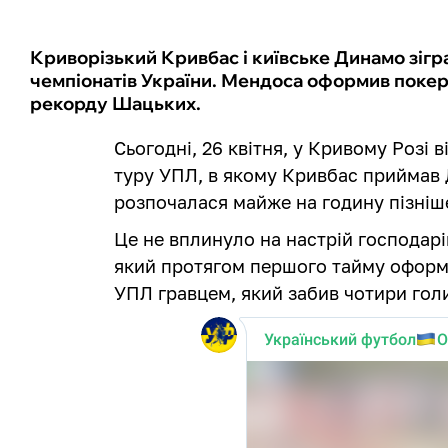
Криворізький Кривбас і київське Динамо зігр
чемпіонатів України. Мендоса оформив покер
рекорду Шацьких.
Сьогодні, 26 квітня, у Кривому Розі
туру УПЛ, в якому Кривбас приймав 
розпочалася майже на годину пізніш
Це не вплинуло на настрій господарі
який протягом першого тайму оформи
УПЛ гравцем, який забив чотири голи