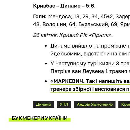
Кривбас – Динамо – 5:6.
Голи:
Мендоса, 13, 29, 34, 45+2, Заде
48, Волошин, 64, Буяльський, 69, Ярм
26 квітня. Кривий Ріг. «Гірник».
Динамо вийшло на проміжне тр
йде сьомим, відстаючи на сім 
У наступному турі кияни 3 тр
Патріка ван Леувена 1 травня 
«МАРКЕВИЧ. Так і напишіть в
тренера збірної і висловився 
Динамо
УПЛ
Андрій Ярмоленко
Кри
БУКМЕКЕРИ УКРАЇНИ