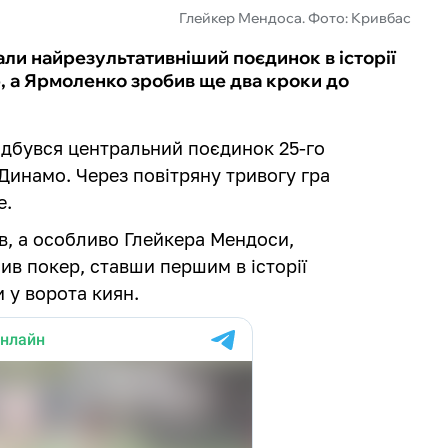
Глейкер Мендоса. Фото: Кривбас
али найрезультативніший поєдинок в історії
, а Ярмоленко зробив ще два кроки до
 відбувся центральний поєдинок 25-го
Динамо. Через повітряну тривогу гра
е.
в, а особливо Глейкера Мендоси,
в покер, ставши першим в історії
 у ворота киян.