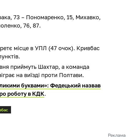
рака, 73 – Пономаренко, 15, Михавко,
оленко, 76, 87.
етє місце в УПЛ (47 очок). Кривбас
пунктів.
авня приймуть Шахтар, а команда
зіграє на виїзді проти Полтави.
еликими буквами»: Федецький назвав
про роботу в КДК
.
вбас
Реклама