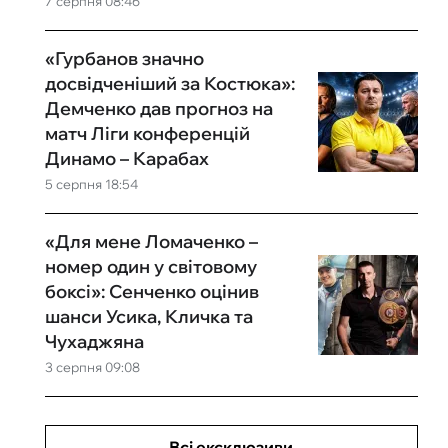
7 серпня 08:46
«Гурбанов значно
досвідченіший за Костюка»:
Демченко дав прогноз на
матч Ліги конференцій
Динамо – Карабах
5 серпня 18:54
«Для мене Ломаченко –
номер один у світовому
боксі»: Сенченко оцінив
шанси Усика, Кличка та
Чухаджяна
3 серпня 09:08
Всі ексклюзиви