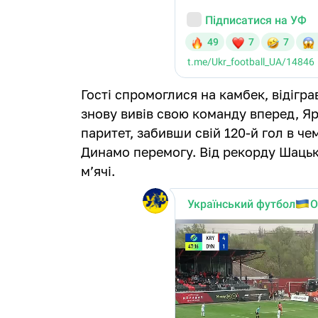
Гості спромоглися на камбек, відігра
знову вивів свою команду вперед, Я
паритет, забивши свій 120-й гол в че
Динамо перемогу. Від рекорду Шацьк
м’ячі.