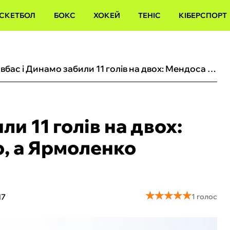
СКЕТБОЛ
БОКС
ХОКЕЙ
ТЕНІС
КІБЕРСПОРТ
Кривбас і Динамо забили 11 голів на двох: Мендоса зробив покер, а Ярмоленко оформив дубль
и 11 голів на двох:
, а Ярмоленко
★
★
★
★
★
★
★
★
★
★
17
1 голос