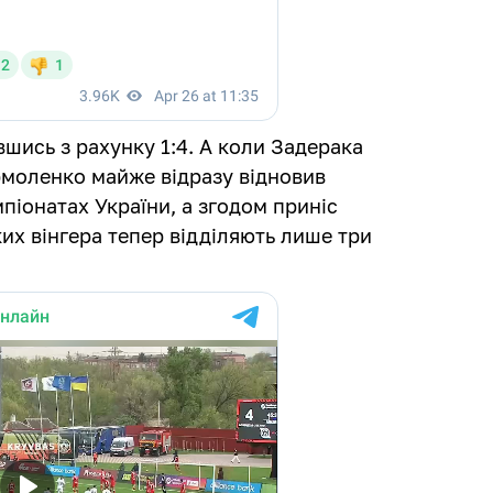
вшись з рахунку 1:4. А коли Задерака
рмоленко майже відразу відновив
мпіонатах України, а згодом приніс
их вінгера тепер відділяють лише три