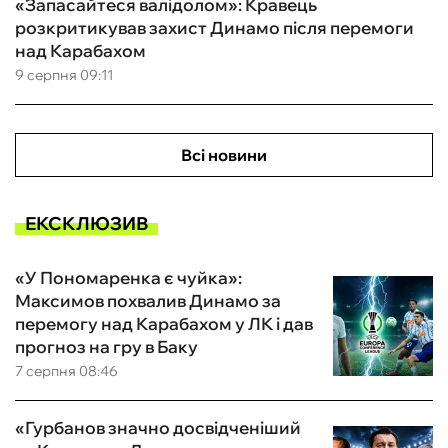
«Запасайтеся валідолом»: Кравець
розкритикував захист Динамо після перемоги
над Карабахом
9 серпня 09:11
Всі новини
ЕКСКЛЮЗИВ
«У Пономаренка є чуйка»:
Максимов похвалив Динамо за
перемогу над Карабахом у ЛК і дав
прогноз на гру в Баку
7 серпня 08:46
«Гурбанов значно досвідченіший