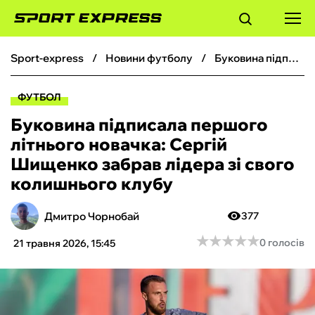
sport-express
новини футболу
Буковина підписала першого літнього новачка: Сергій Шищенко забрав лідера зі свого колишнього клубу
ФУТБОЛ
ФУТБОЛ
БАСКЕТБОЛ
Буковина підписала першого
літнього новачка: Сергій
БОКС
Шищенко забрав лідера зі свого
колишнього клубу
ХОКЕЙ
Дмитро Чорнобай
377
ТЕНІС
★
★
★
★
★
★
★
★
★
★
0 голосів
21 травня 2026, 15:45
КІБЕРСПОРТ
ЧС-2026