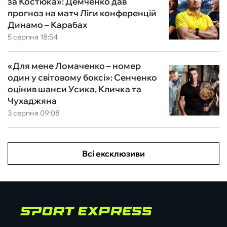
за Костюка»: Демченко дав
прогноз на матч Ліги конференцій
Динамо – Карабах
5 серпня 18:54
«Для мене Ломаченко – номер
один у світовому боксі»: Сенченко
оцінив шанси Усика, Кличка та
Чухаджяна
3 серпня 09:08
Всі ексклюзиви