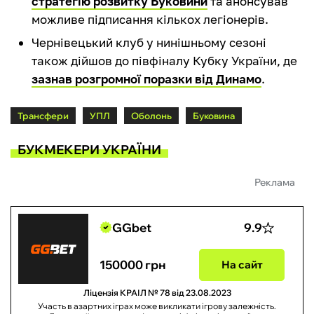
стратегію розвитку Буковини
та анонсував
можливе підписання кількох легіонерів.
Чернівецький клуб у нинішньому сезоні
також дійшов до півфіналу Кубку України, де
зазнав розгромної поразки від Динамо
.
Трансфери
УПЛ
Оболонь
Буковина
БУКМЕКЕРИ УКРАЇНИ
Реклама
GGbet
9.9
150000 грн
На сайт
Ліцензія КРАІЛ № 78 від 23.08.2023
Участь в азартних іграх може викликати ігрову залежність.