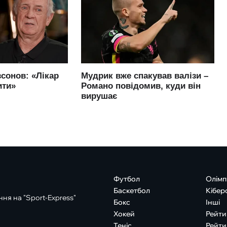
Футбол
Олімп
Баскетбол
Кібер
ня на "Sport-Express"
Бокс
Інші
Хокей
Рейти
Теніс
Рейти