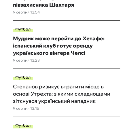
півзахисника Шахтаря
9 серпня 13:54
Футбол
Мудрик може перейти до Хетафе:
іспанський клуб готує оренду
українського вінгера Челсі
9 серпня 13:23
Футбол
Степанов ризикує втратити місце в
основі Утрехта: з якими складнощами
зіткнувся український нападник
9 серпня 13:15
Футбол