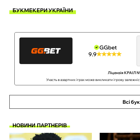
БУКМЕКЕРИ УКРАЇНИ
GGbet
9.9
Ліцензія КРАІЛ №
Участь в азартних іграх може викликати ігрову залежні
Всі бу