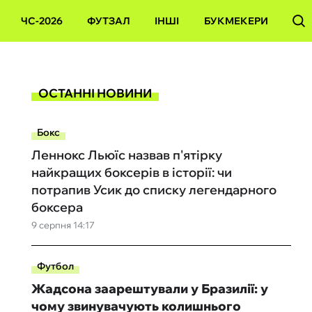
ЧС-2026
ФУТЗАЛ
ІНШІ
БУКМЕКЕРИ
ОСТАННІ НОВИНИ
Бокс
Леннокс Льюїс назвав п'ятірку
найкращих боксерів в історії: чи
потрапив Усик до списку легендарного
боксера
9 серпня 14:17
Футбол
Жадсона заарештували у Бразилії: у
чому звинувачують колишнього