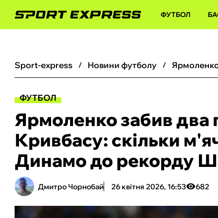
ФУТБОЛ
БА
sport-express
новини футболу
ФУТБОЛ
Ярмоленко забив два 
Кривбасу: скільки м'я
Динамо до рекорду Ш
Дмитро Чорнобай
26 квітня 2026, 16:53
682