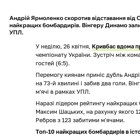
Андрій Ярмоленко скоротив відставання від 
найкращих бомбардирів. Вінгеру Динамо зал
УПЛ.
У неділю, 26 квітня,
Кривбас вдома 
чемпіонату України. Зустріч між к
гостей (6:5).
Перемогу киянам приніс дубль Андрі
на 73-й хвилині і забив два голи. Він
м'ячі в рамках УПЛ.
Наразі лідером рейтингу найкращих 
Максим Шацьких, на рахунку якого 12
Ребров з 123 забитими м'ячами.
Топ-10 найкращих бомбардирів в істо