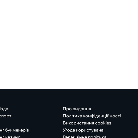
іада
Про видання
спорт
Політика конфіденційності
Використання cookies
нг букмекерів
Угода користувача
нг казино
Редакційна політика