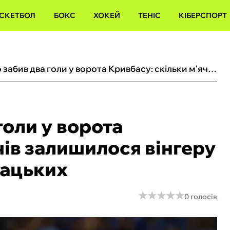
СКЕТБОЛ
БОКС
ХОКЕЙ
ТЕНІС
КІБЕРСПОРТ
Ярмоленко забив два голи у ворота Кривбасу: скільки м'ячів залишилося вінгеру Динамо до рекорду Шацьких
голи у ворота
чів залишилося вінгеру
ацьких
★
★
★
★
★
★
★
★
★
★
0 голосів