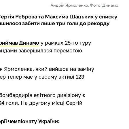
Андрій Ярмоленко. Фото: Динамо
Сергія Реброва та Максима Шацьких у списку
ишилося забити лише три голи до рекорду
приймав Динамо
у рамках 25-го туру
омандами завершилася перемогою
я Ярмоленка, який вийшов на заміну
гер тепер має у своєму активі 123
бомбардирів елітного дивізіону є
4 голи. На другому місці Сергій
рії чемпіонату України: