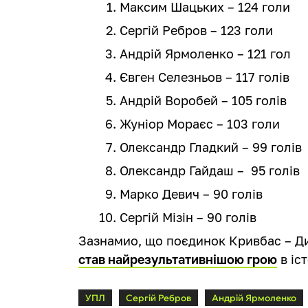
Максим Шацьких – 124 голи
Сергій Ребров – 123 голи
Андрій Ярмоленко – 121 гол
Євген Селезньов – 117 голів
Андрій Воробей – 105 голів
Жуніор Мораєс – 103 голи
Олександр Гладкий – 99 голів
Олександр Гайдаш – 95 голів
Марко Девич – 90 голів
Сергій Мізін – 90 голів
Зазнамио, що поєдинок Кривбас – Ди
став найрезультативнішою грою
в іст
УПЛ
Сергій Ребров
Андрій Ярмоленко