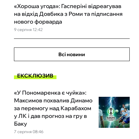
«Хороша угода»: Гасперіні відреагував
на відхід Довбика з Роми та підписання
нового форварда
9 серпня 12:42
Всі новини
ЕКСКЛЮЗИВ
«У Пономаренка є чуйка»:
Максимов похвалив Динамо
за перемогу над Карабахом
у ЛК і дав прогноз на гру в
Баку
7 серпня 08:46