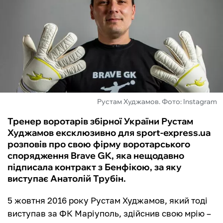
ФУТЗАЛ
ІНШІ
БУКМЕКЕРИ
Рустам Худжамов. Фото: Instagram
Тренер воротарів збірної України Рустам
Худжамов ексклюзивно для sport-express.ua
розповів про свою фірму воротарського
спорядження Brave GK, яка нещодавно
підписала контракт з Бенфікою, за яку
виступає Анатолій Трубін.
5 жовтня 2016 року Рустам Худжамов, який тоді
виступав за ФК Маріуполь, здійснив свою мрію –