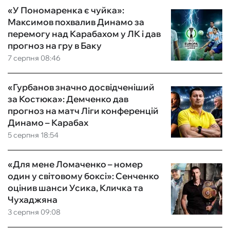
«У Пономаренка є чуйка»:
Максимов похвалив Динамо за
перемогу над Карабахом у ЛК і дав
прогноз на гру в Баку
7 серпня 08:46
«Гурбанов значно досвідченіший
за Костюка»: Демченко дав
прогноз на матч Ліги конференцій
Динамо – Карабах
5 серпня 18:54
«Для мене Ломаченко – номер
один у світовому боксі»: Сенченко
оцінив шанси Усика, Кличка та
Чухаджяна
3 серпня 09:08