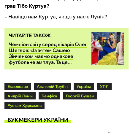
грав Тібо Куртуа?
– Навіщо нам Куртуа, якщо у нас є Лунін?
ЧИТАЙТЕ ТАКОЖ
Чемпіон світу серед лікарів Олег
Щеглов: «Із зятем Сашею
Зінченком маємо однакове
футбольне амплуа. Та це
випадково»
Ексклюзив
Анатолій Трубін
Україна
УПЛ
Андрій Лунін
Бенфіка
Георгій Бущан
Рустам Худжамов
БУКМЕКЕРИ УКРАЇНИ