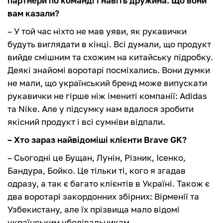
партнери по команді і навіть дружина. Що вони
вам казали?
– У той час ніхто не мав уяви, як рукавички
будуть виглядати в кінці. Всі думали, що продукт
вийде смішним та схожим на китайську підробку.
Деякі знайомі воротарі посміхались. Вони думки
не мали, що український бренд може випускати
рукавички не гірше ніж імениті компанії: Adidas
та Nike. Але у підсумку нам вдалося зробити
якісний продукт і всі сумніви відпали.
– Хто зараз найвідоміші клієнти Brave GK?
– Сьогодні це Бущан, Лунін, Різник, Ісенко,
Бандура, Бойко. Це тільки ті, кого я згадав
одразу, а так є багато клієнтів в Україні. Також є
два воротарі закордонних збірних: Вірменії та
Узбекистану, але їх прізвища мало відомі
українським уболівальникам.