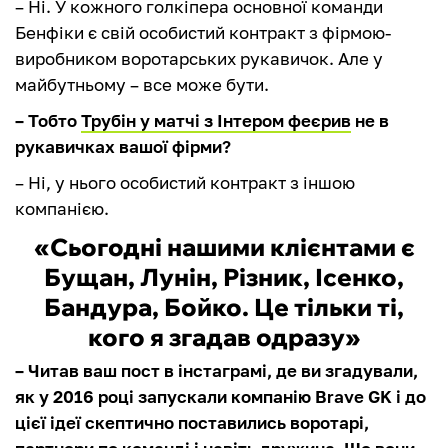
– Ні. У кожного голкіпера основної команди
Бенфіки є свій особистий контракт з фірмою-
виробником воротарських рукавичок. Але у
майбутньому – все може бути.
– Тобто
Трубін у матчі з Інтером феєрив
не в
рукавичках вашої фірми?
– Ні, у нього особистий контракт з іншою
компанією.
«Сьогодні нашими клієнтами є
Бущан, Лунін, Різник, Ісенко,
Бандура, Бойко. Це тільки ті,
кого я згадав одразу»
– Читав ваш пост в інстаграмі, де ви згадували,
як у 2016 році запускали компанію Brave GK і до
цієї ідеї скептично поставились воротарі,