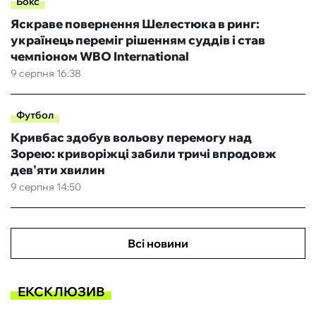
Бокс
Яскраве повернення Шелестюка в ринг:
українець переміг рішенням суддів і став
чемпіоном WBO International
9 серпня 16:38
Футбол
Кривбас здобув вольову перемогу над
Зорею: криворіжці забили тричі впродовж
дев'яти хвилин
9 серпня 14:50
Всі новини
ЕКСКЛЮЗИВ