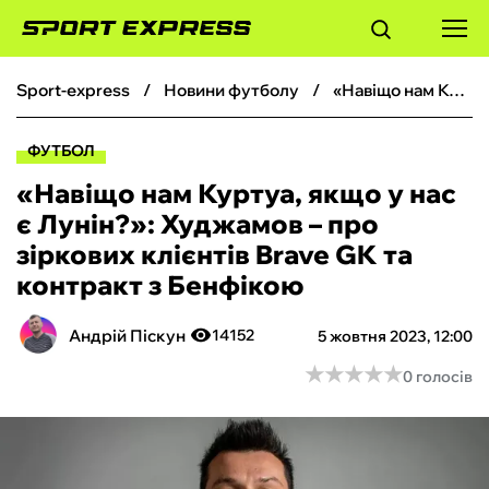
sport-express
новини футболу
«Навіщо нам Куртуа, якщо у нас є Лунін?»: Худжамов – про зіркових клієнтів Brave GK та контракт з Бенфікою
ФУТБОЛ
ФУТБОЛ
БАСКЕТБОЛ
«Навіщо нам Куртуа, якщо у нас
є Лунін?»: Худжамов – про
БОКС
зіркових клієнтів Brave GK та
контракт з Бенфікою
ХОКЕЙ
Андрій Піскун
14152
5 жовтня 2023, 12:00
ТЕНІС
★
★
★
★
★
★
★
★
★
★
0 голосів
КІБЕРСПОРТ
ЧС-2026