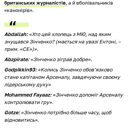
британських журналістів
, а й вболівальників
«канонірів».
Abdallah:
«Хто цей хлопець з МЮ, над яким
знущався Зінченко? (мається на увазі Ентоні, –
прим. «СЕ»)».
Abzpirate:
«Зінченко зіграв добре».
Godpikkin93:
«Колись Зінченко обов’язково
стане капітаном Арсеналу, завдячуючи своєму
лідерському духу»
Mohammed Fayaaz:
«Зінченко допоміг Арсеналу
контролювати гру».
Gotze:
«Зінченко потрібно більше часу, щоб
відновитись».