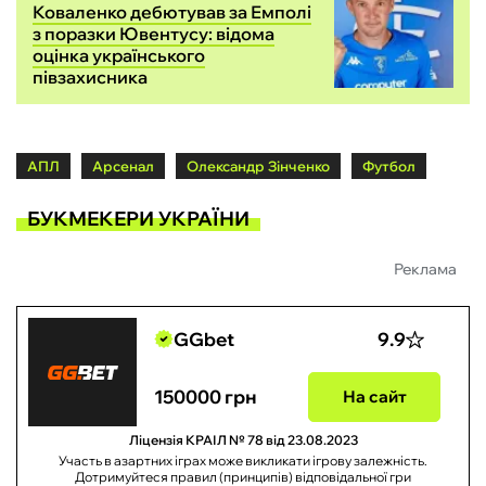
Коваленко дебютував за Емполі
з поразки Ювентусу: відома
оцінка українського
півзахисника
АПЛ
Арсенал
Олександр Зінченко
Футбол
БУКМЕКЕРИ УКРАЇНИ
Реклама
GGbet
9.9
150000 грн
На сайт
Ліцензія КРАІЛ № 78 від 23.08.2023
Участь в азартних іграх може викликати ігрову залежність.
Дотримуйтеся правил (принципів) відповідальної гри