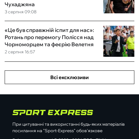
Чухаджяна
3 серпня 09:08
«Це був справжній іспит для нас»:
Ротань про перемогу Полісся над
Чорноморцем та феєрію Велетня
2 серпня 16:57
Всі ексклюзиви
При цитуванні та використанні будь-яких матеріалів
посилання на "Sport-Express" обов'язкове