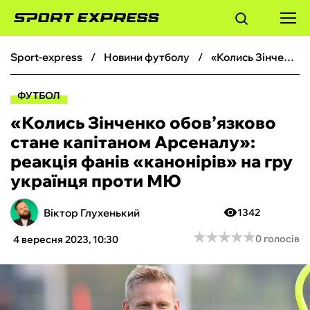
sport-express
новини футболу
«Колись Зінченко обов’язково стане капітаном Арсеналу»: реакція фанів «канонірів» на гру українця проти МЮ
ФУТБОЛ
ФУТБОЛ
БАСКЕТБОЛ
«Колись Зінченко обов’язково
стане капітаном Арсеналу»:
БОКС
реакція фанів «канонірів» на гру
українця проти МЮ
ХОКЕЙ
Віктор Глухенький
1342
ТЕНІС
★
★
★
★
★
★
★
★
★
★
0 голосів
4 вересня 2023, 10:30
КІБЕРСПОРТ
ЧС-2026