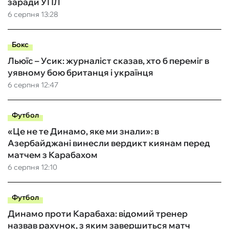
заради УПЛ
6 серпня 13:28
Бокс
Льюїс – Усик: журналіст сказав, хто б переміг в
уявному бою британця і українця
6 серпня 12:47
Футбол
«Це не те Динамо, яке ми знали»: в
Азербайджані винесли вердикт киянам перед
матчем з Карабахом
6 серпня 12:10
Футбол
Динамо проти Карабаха: відомий тренер
назвав рахунок, з яким завершиться матч