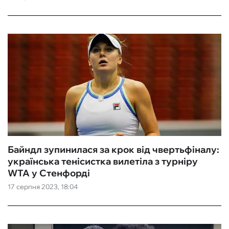
Байндл зупинилася за крок від чвертьфіналу:
українська тенісистка вилетіла з турніру
WTA у Стенфорді
17 серпня 2023, 18:04