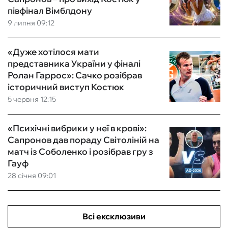
півфінал Вімблдону
9 липня 09:12
«Дуже хотілося мати
представника України у фіналі
Ролан Гаррос»: Сачко розібрав
історичний виступ Костюк
5 червня 12:15
«Психічні вибрики у неї в крові»:
Сапронов дав пораду Світоліній на
матч із Соболенко і розібрав гру з
Гауф
28 січня 09:01
Всі ексклюзиви