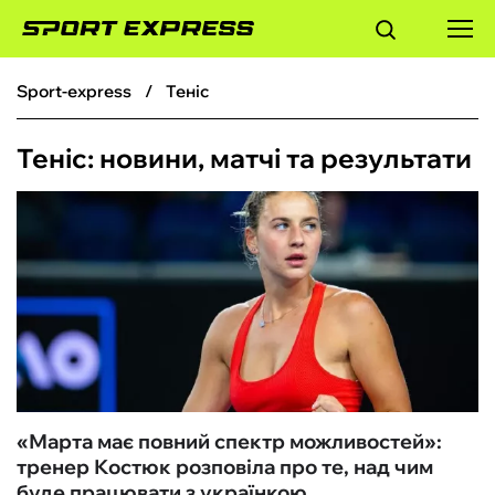
sport-express
Теніс
ФУТБОЛ
Теніс: новини, матчі та результати
БАСКЕТБОЛ
БОКС
ХОКЕЙ
ТЕНІС
КІБЕРСПОРТ
«Марта має повний спектр можливостей»:
тренер Костюк розповіла про те, над чим
ЧС-2026
буде працювати з українкою