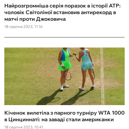
Найрозгромніша серія поразок в історії ATP:
чоловік Світоліної встановив антирекорд в
матчі проти Джоковича
18 серпня 2023, 11:16
Кіченок вилетіла з парного турніру WTA 1000
в Цинциннаті: на заваді стали американки
18 серпня 2023, 10:41