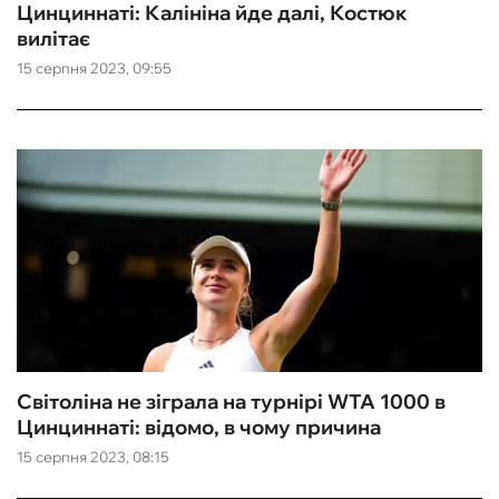
Цинциннаті: Калініна йде далі, Костюк
вилітає
15 серпня 2023, 09:55
Світоліна не зіграла на турнірі WTA 1000 в
Цинциннаті: відомо, в чому причина
15 серпня 2023, 08:15