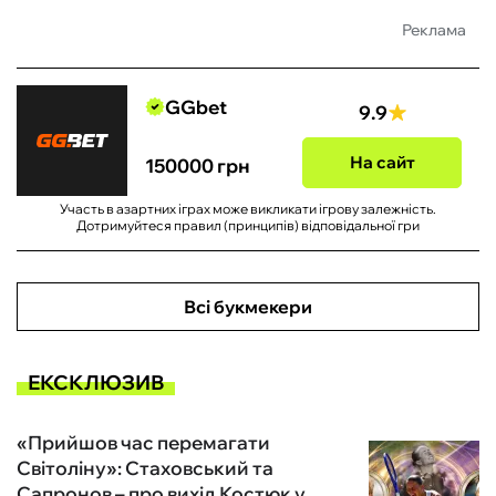
Реклама
GGbet
9.9
На сайт
150000 грн
Участь в азартних іграх може викликати ігрову залежність.
Дотримуйтеся правил (принципів) відповідальної гри
Всі букмекери
ЕКСКЛЮЗИВ
«Прийшов час перемагати
Світоліну»: Стаховський та
Сапронов – про вихід Костюк у