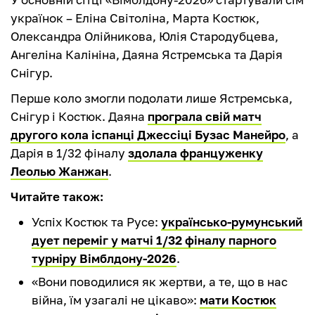
українок – Еліна Світоліна, Марта Костюк,
Олександра Олійникова, Юлія Стародубцева,
Ангеліна Калініна, Даяна Ястремська та Дарія
Снігур.
Перше коло змогли подолати лише Ястремська,
Снігур і Костюк. Даяна
програла свій матч
другого кола іспанці Джессіці Бузас Манейро
, а
Дарія в 1/32 фіналу
здолала француженку
Леолью Жанжан
.
Читайте також:
Успіх Костюк та Русе:
українсько-румунський
дует переміг у матчі 1/32 фіналу парного
турніру Вімблдону-2026
.
«Вони поводилися як жертви, а те, що в нас
війна, їм узагалі не цікаво»:
мати Костюк