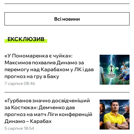
Всі новини
ЕКСКЛЮЗИВ
«У Пономаренка є чуйка»:
Максимов похвалив Динамо за
перемогу над Карабахом у ЛК і дав
прогноз на гру в Баку
7 серпня 08:46
«Гурбанов значно досвідченіший
за Костюка»: Демченко дав
прогноз на матч Ліги конференцій
Динамо – Карабах
5 серпня 18:54