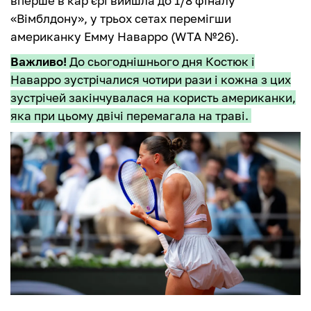
вперше в кар'єрі вийшла до 1/8 фіналу
«Вімблдону», у трьох сетах перемігши
американку Емму Наварро (WTA №26).
Важливо!
До сьогоднішнього дня Костюк і
Наварро зустрічалися чотири рази і кожна з цих
зустрічей закінчувалася на користь американки,
яка при цьому двічі перемагала на траві.