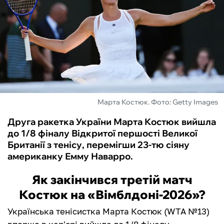
ФУТЗАЛ
ІНШІ
БУКМЕКЕРИ
Марта Костюк. Фото: Getty Images
Друга ракетка України Марта Костюк вийшла
до 1/8 фіналу Відкритої першості Великої
Британії з тенісу, перемігши 23-тю сіяну
американку Емму Наварро.
Як закінчився третій матч
Костюк на «Вімблдоні-2026»?
Українська тенісистка Марта Костюк (WTA №13)