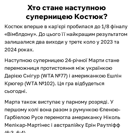
Хто стане наступною
суперницею Костюк?
Костюк вперше в кар'єрі пробилася до 1/8 фіналу
«Вімблдону». До цього її найкращим результатом
залишалися два виходи у третє коло у 2023 та
2024 роках.
Наступною суперницею 24-річної Марти стане
переможниця протистояння між українкою
Дарією Снігур (WTA №77) і американкою Ешлін
Крюгер (WTA №102). Ця гра відбудеться
сьогодні.
Марта також виступає у парному розряді. У
першому колі вона разом з румункою Єленою-
Гарбіелою Русе перемогла американку Ніколь
Мелікар-Мартінес і австралійку Ерін Раутліфф
(6:3, 6:4).