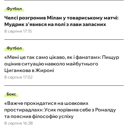
Футбол
Челсі розгромив Мілан у товариському матчі:
Мудрик з'явився на полі з лави запасних
8 серпня 17:15
Футбол
«Мені це так само цікаво, як і фанатам»: Пищур
оцінив ситуацію навколо майбутнього
Циганкова в Жироні
8 серпня 17:02
Бокс
«Важче прокидатися на шовкових
простирадлах»: Усик порівняв себе з Роналду
та пояснив філософію успіху
8 серпня 16:38