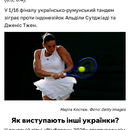
У 1/16 фіналу українсько-румунський тандем
зіграє проти індонезійок Альділи Сутджіаді та
Дженіс Тжен.
Марта Костюк. Фото: Getty Images
Як виступають інші українки?
У основній сітці «Вімблдону-2026» стартували сім