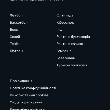
Футбол
Олімпіада
Баскетбол
Кіберспорт
Бокс
Інші
Хокей
Рейтинг букмекерів
Теніс
Рейтинг казино
Біатлон
Гемблінг
База знань
Турніри прогнозів
Про видання
Політика конфіденційності
Використання cookies
Угода користувача
Редакційна політика