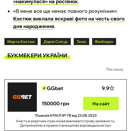
«накинулася» на росіянок
.
«В мене все ще немає повного розуміння»:
Костюк виклала яскраві фото на честь свого
дня народження
.
Марта Костюк
Дарія Снігур
Теніс
Вімблдон
БУКМЕКЕРИ УКРАЇНИ
Реклама
GGbet
9.9
150000 грн
На сайт
Ліцензія КРАІЛ № 78 від 23.08.2023
Участь в азартних іграх може викликати ігрову залежність.
Дотримуйтеся правил (принципів) відповідальної гри