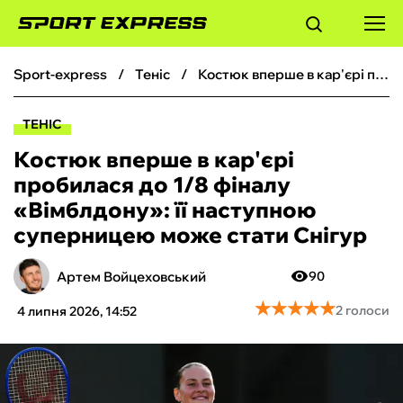
sport-express
теніс
Костюк вперше в кар'єрі пробилася до 1/8 фіналу «Вімблдону»: її наступною суперницею може стати Снігур
ФУТБОЛ
ТЕНІС
БАСКЕТБОЛ
Костюк вперше в кар'єрі
пробилася до 1/8 фіналу
БОКС
«Вімблдону»: її наступною
суперницею може стати Снігур
ХОКЕЙ
Артем Войцеховський
90
ТЕНІС
★
★
★
★
★
★
★
★
★
★
2 голоси
4 липня 2026, 14:52
КІБЕРСПОРТ
ЧС-2026