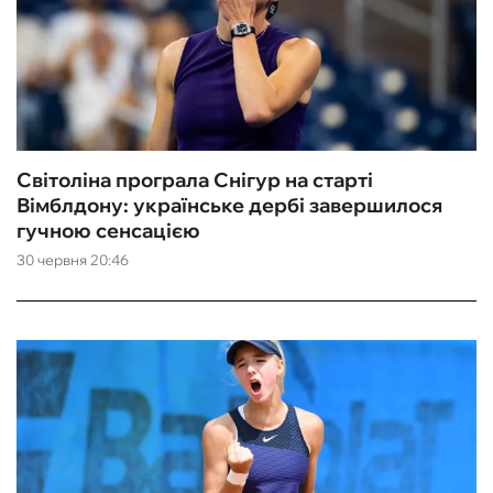
Світоліна програла Снігур на старті
Вімблдону: українське дербі завершилося
гучною сенсацією
30 червня 20:46