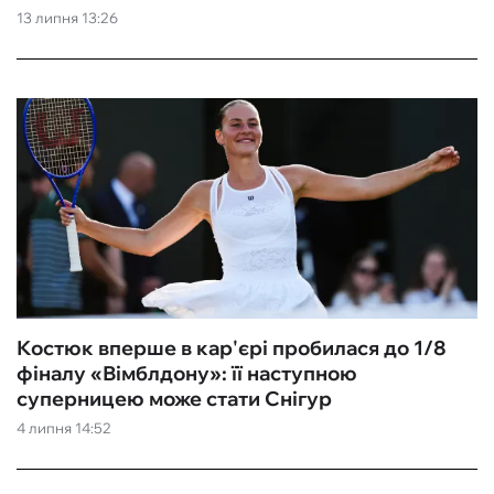
13 липня 13:26
Костюк вперше в кар'єрі пробилася до 1/8
фіналу «Вімблдону»: її наступною
суперницею може стати Снігур
4 липня 14:52