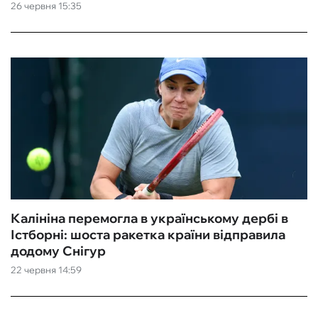
26 червня 15:35
Калініна перемогла в українському дербі в
Істборні: шоста ракетка країни відправила
додому Снігур
22 червня 14:59