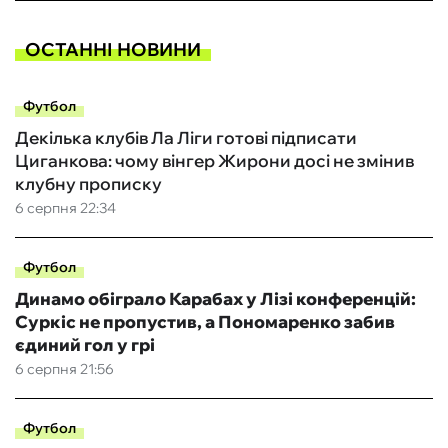
ОСТАННІ НОВИНИ
Футбол
Декілька клубів Ла Ліги готові підписати
Циганкова: чому вінгер Жирони досі не змінив
клубну прописку
6 серпня 22:34
Футбол
Динамо обіграло Карабах у Лізі конференцій:
Суркіс не пропустив, а Пономаренко забив
єдиний гол у грі
6 серпня 21:56
Футбол