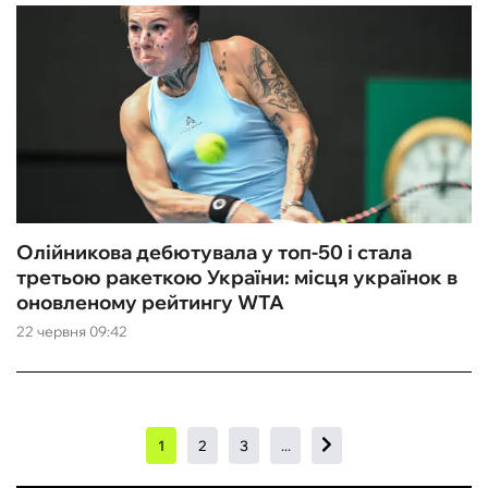
Олійникова дебютувала у топ-50 і стала
третьою ракеткою України: місця українок в
оновленому рейтингу WTA
22 червня 09:42
1
2
3
...