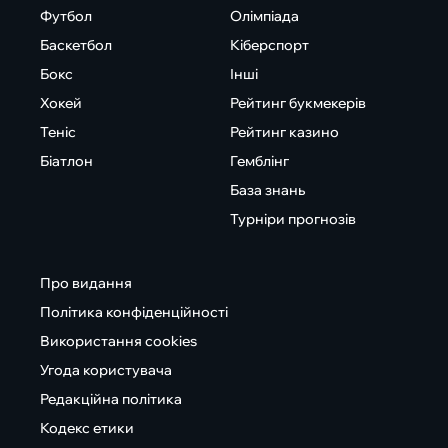
Футбол
Олімпіада
Баскетбол
Кіберспорт
Бокс
Інші
Хокей
Рейтинг букмекерів
Теніс
Рейтинг казино
Біатлон
Гемблінг
База знань
Турніри прогнозів
Про видання
Політика конфіденційності
Використання cookies
Угода користувача
Редакційна політика
Кодекс етики