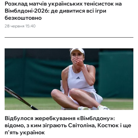
Розклад матчів українських тенісисток на
Вімблдоні-2026: де дивитися всі ігри
безкоштовно
28 червня 15:40
Відбулося жеребкування «Вімблдону»:
відомо, з ким зіграють Світоліна, Костюк і ще
п’ять українок