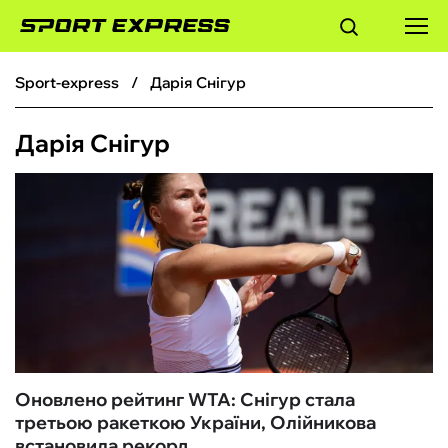
sport-express
Дарія Снігур
ФУТБОЛ
Дарія Снігур
БАСКЕТБОЛ
БОКС
ХОКЕЙ
ТЕНІС
КІБЕРСПОРТ
Оновлено рейтинг WTA: Снігур стала
третьою ракеткою України, Олійникова
ЧС-2026
встановила рекорд