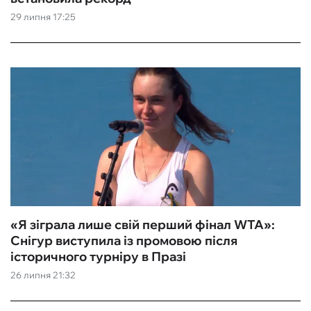
29 липня 17:25
ФУТЗАЛ
ІНШІ
БУКМЕКЕРИ
«Я зіграла лише свій перший фінал WTA»:
Снігур виступила із промовою після
історичного турніру в Празі
26 липня 21:32