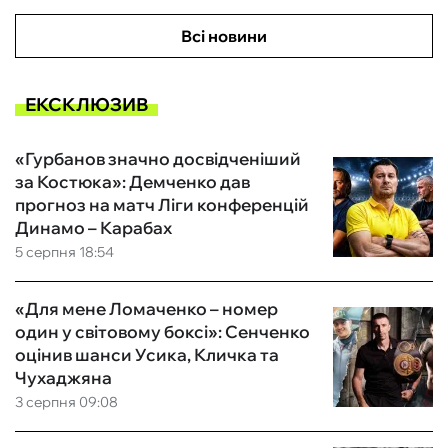
Всі новини
ЕКСКЛЮЗИВ
«Гурбанов значно досвідченіший
за Костюка»: Демченко дав
прогноз на матч Ліги конференцій
Динамо – Карабах
5 серпня 18:54
«Для мене Ломаченко – номер
один у світовому боксі»: Сенченко
оцінив шанси Усика, Кличка та
Чухаджяна
3 серпня 09:08