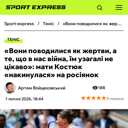
sport-express
теніс
«Вони поводилися як жертви, а те, що в нас війна, їм узагалі не цікаво»: мати Костюк «накинулася» на росіянок
ФУТБОЛ
ТЕНІС
БАСКЕТБОЛ
«Вони поводилися як жертви, а
те, що в нас війна, їм узагалі не
БОКС
цікаво»: мати Костюк
«накинулася» на росіянок
ХОКЕЙ
Артем Войцеховський
188
ТЕНІС
★
★
★
★
★
★
★
★
★
★
3 голоси
1 липня 2026, 18:44
КІБЕРСПОРТ
ЧС-2026