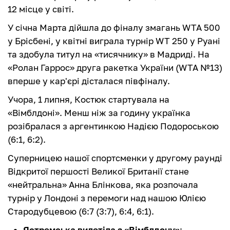
12 місце у світі.
У січна Марта дійшла до фіналу змагань WTA 500
у Брісбені, у квітні виграла турнір WT 250 у Руані
та здобула титул на «тисячнику» в Мадриді. На
«Ролан Гаррос» друга ракетка України (WTA №13)
вперше у кар'єрі дісталася півфіналу.
Учора, 1 липня, Костюк стартувала на
«Вімблдоні». Менш ніж за годину українка
розібралася з аргентинкою Надією Подороською
(6:1, 6:2).
Суперницею нашої спортсменки у другому раунді
Відкритої першості Великої Британії стане
«нейтральна» Анна Блінкова, яка розпочала
турнір у Лондоні з перемоги над нашою Юлією
Стародубцевою (6:7 (3:7), 6:4, 6:1).
Ястремська вилетіла з «Вімблдону»
: