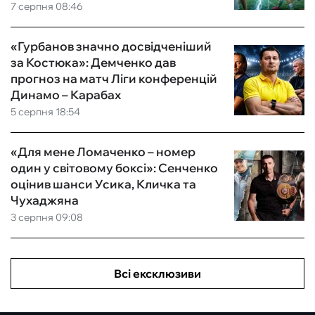
7 серпня 08:46
«Гурбанов значно досвідченіший
за Костюка»: Демченко дав
прогноз на матч Ліги конференцій
Динамо – Карабах
5 серпня 18:54
«Для мене Ломаченко – номер
один у світовому боксі»: Сенченко
оцінив шанси Усика, Кличка та
Чухаджяна
3 серпня 09:08
Всі ексклюзиви