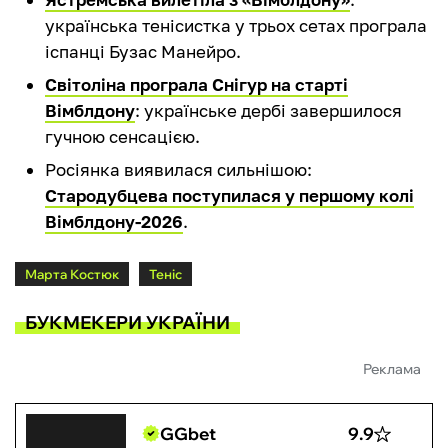
українська тенісистка у трьох сетах програла
іспанці Бузас Манейро.
Світоліна програла Снігур на старті
Вімблдону
: українське дербі завершилося
гучною сенсацією.
Росіянка виявилася сильнішою:
Стародубцева поступилася у першому колі
Вімблдону-2026
.
Марта Костюк
Теніс
БУКМЕКЕРИ УКРАЇНИ
Реклама
GGbet
9.9