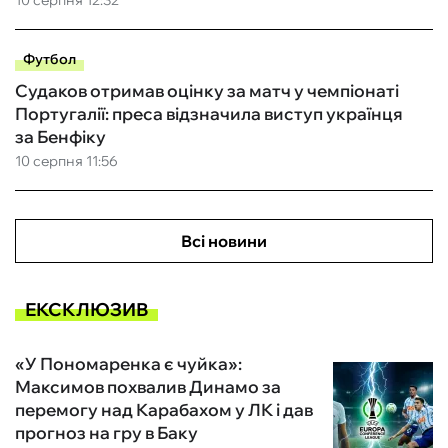
10 серпня 12:32
Футбол
Судаков отримав оцінку за матч у чемпіонаті
Португалії: преса відзначила виступ українця
за Бенфіку
10 серпня 11:56
Всі новини
ЕКСКЛЮЗИВ
«У Пономаренка є чуйка»:
Максимов похвалив Динамо за
перемогу над Карабахом у ЛК і дав
прогноз на гру в Баку