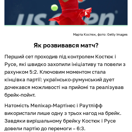
Марта Костюк, фото: Getty Images
Як розвивався матч?
Перший сет проходив під контролем Костюк і
Русе, які швидко захопили ініціативу та повели з
рахунком 5:2. Ключовим моментом стала
кінцівка партії: українсько-румунський дует
дочекався можливості на прийомі та реалізував
брейк-пойнт.
Натомість Мелікар-Мартінес і Раутліфф
використали лише одну з трьох нагод на брейк.
Завдяки вирішальному брейку Костюк і Русе
довели партію до перемоги – 6:3.