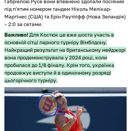
Габріелою Русе вони впевнено здолали посіяний
під п'ятим номером тандем Ніколь Мелікар-
Мартінес (США) та Ерін Раутліфф (Нова Зеландія)
– 2:0 за сетами.
Важливо!
Для Костюк це вже шоста участь в
основній сітці парного турніру Вімблдону.
Найкращий результат на британському мейджорі
вона продемонструвала у 2024 році, коли
пробилася до 1/8 фіналу. Крім того, українка
продовжує виступи й в одиночному розряді
цьогорічного турніру.