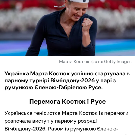
ФУТЗАЛ
ІНШІ
БУКМЕКЕРИ
Марта Костюк, фото: Getty Images
Українка Марта Костюк успішно стартувала в
парному турнірі Вімблдону-2026 у парі з
румункою Єленою-Габріелою Русе.
Перемога Костюк і Русе
Українська тенісистка Марта Костюк із перемоги
розпочала виступ у парному розряді
Вімблдону-2026. Разом із румункою Єленою-