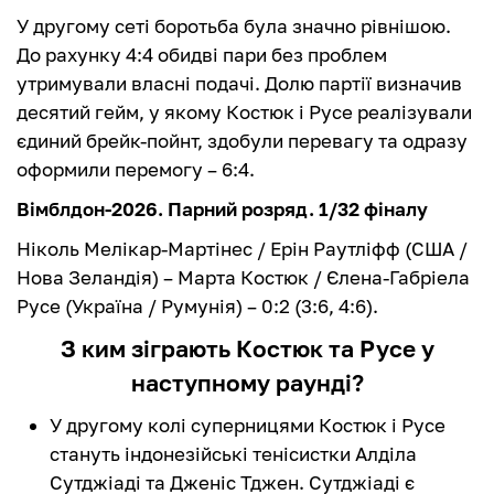
У другому сеті боротьба була значно рівнішою.
До рахунку 4:4 обидві пари без проблем
утримували власні подачі. Долю партії визначив
десятий гейм, у якому Костюк і Русе реалізували
єдиний брейк-пойнт, здобули перевагу та одразу
оформили перемогу – 6:4.
Вімблдон-2026. Парний розряд. 1/32 фіналу
Ніколь Мелікар-Мартінес / Ерін Раутліфф (США /
Нова Зеландія) – Марта Костюк / Єлена-Габріела
Русе (Україна / Румунія) – 0:2 (3:6, 4:6).
З ким зіграють Костюк та Русе у
наступному раунді?
У другому колі суперницями Костюк і Русе
стануть індонезійські тенісистки Алділа
Сутджіаді та Дженіс Тджен. Сутджіаді є