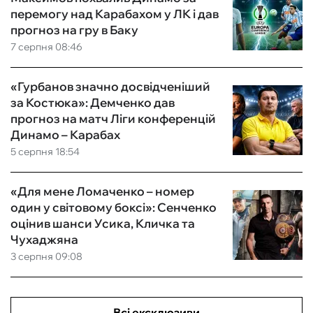
перемогу над Карабахом у ЛК і дав
прогноз на гру в Баку
7 серпня 08:46
«Гурбанов значно досвідченіший
за Костюка»: Демченко дав
прогноз на матч Ліги конференцій
Динамо – Карабах
5 серпня 18:54
«Для мене Ломаченко – номер
один у світовому боксі»: Сенченко
оцінив шанси Усика, Кличка та
Чухаджяна
3 серпня 09:08
Всі ексклюзиви