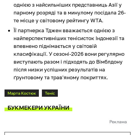
однією з найсильніших представниць Азії у
парному розряді та в минулому посідала 26-
те місце у світовому рейтингу WTA.
Її партнерка Тджен вважається однією з
найперспективніших тенісисток Індонезії та
впевнено піднімається у світовій
класифікації. У сезоні-2026 вони регулярно
виступають разом і підходять до Вімблдону
після низки успішних результатів на
ґрунтовому та трав'яному покриттях.
Марта Костюк
Теніс
БУКМЕКЕРИ УКРАЇНИ
Реклама