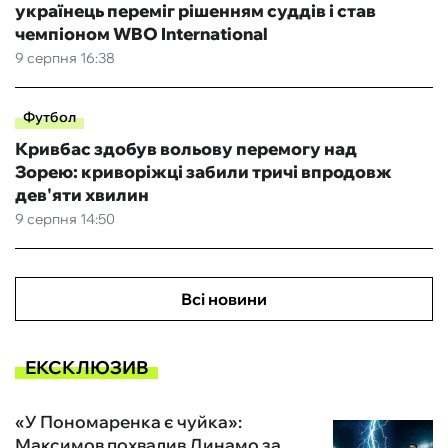
українець переміг рішенням суддів і став
чемпіоном WBO International
9 серпня 16:38
Футбол
Кривбас здобув вольову перемогу над
Зорею: криворіжці забили тричі впродовж
дев'яти хвилин
9 серпня 14:50
Всі новини
ЕКСКЛЮЗИВ
«У Пономаренка є чуйка»:
Максимов похвалив Динамо за