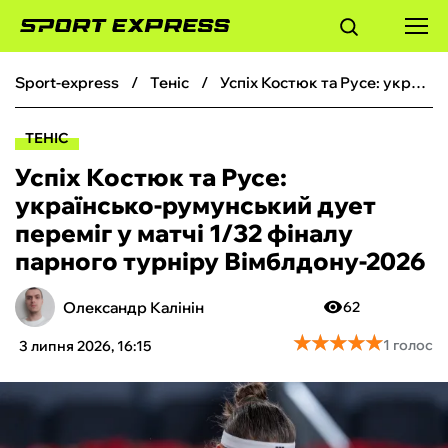
sport-express
теніс
Успіх Костюк та Русе: українсько-румунський дует переміг у матчі 1/32 фіналу парного турніру Вімблдону-2026
ФУТБОЛ
ТЕНІС
БАСКЕТБОЛ
Успіх Костюк та Русе:
українсько-румунський дует
БОКС
переміг у матчі 1/32 фіналу
парного турніру Вімблдону-2026
ХОКЕЙ
Олександр Калінін
62
ТЕНІС
★
★
★
★
★
★
★
★
★
★
1 голос
3 липня 2026, 16:15
КІБЕРСПОРТ
ЧС-2026