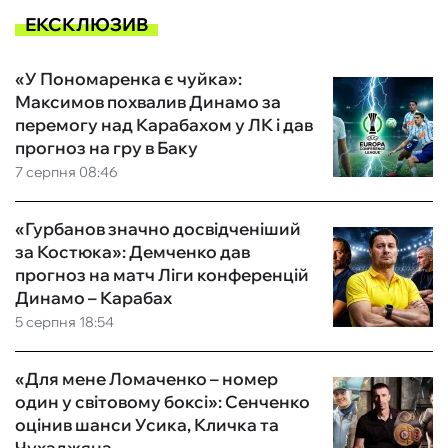
ЕКСКЛЮЗИВ
«У Пономаренка є чуйка»:
Максимов похвалив Динамо за
перемогу над Карабахом у ЛК і дав
прогноз на гру в Баку
7 серпня 08:46
«Гурбанов значно досвідченіший
за Костюка»: Демченко дав
прогноз на матч Ліги конференцій
Динамо – Карабах
5 серпня 18:54
«Для мене Ломаченко – номер
один у світовому боксі»: Сенченко
оцінив шанси Усика, Кличка та
Чухаджяна