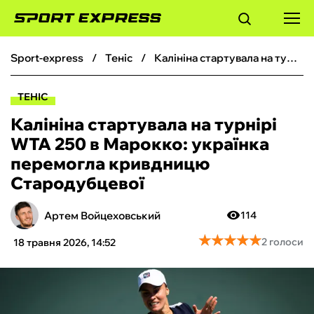
sport-express
теніс
Калініна стартувала на турнірі WTA 250 в Марокко: українка перемогла кривдницю Стародубцевої
ФУТБОЛ
ТЕНІС
БАСКЕТБОЛ
Калініна стартувала на турнірі
WTA 250 в Марокко: українка
БОКС
перемогла кривдницю
Стародубцевої
ХОКЕЙ
Артем Войцеховський
114
ТЕНІС
★
★
★
★
★
★
★
★
★
★
2 голоси
18 травня 2026, 14:52
КІБЕРСПОРТ
ЧС-2026