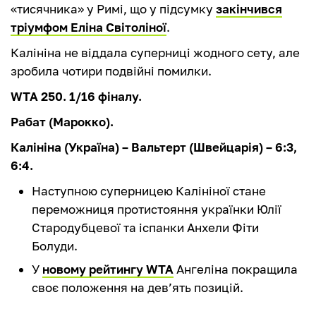
«тисячника» у Римі, що у підсумку
закінчився
тріумфом Еліна Світоліної
.
Калініна не віддала суперниці жодного сету, але
зробила чотири подвійні помилки.
WTA 250. 1/16 фіналу.
Рабат (Марокко).
Калініна (Україна) – Вальтерт (Швейцарія) – 6:3,
6:4.
Наступною суперницею Калініної стане
переможниця протистояння українки Юлії
Стародубцевої та іспанки Анхели Фіти
Болуди.
У
новому рейтингу WTA
Ангеліна покращила
своє положення на дев’ять позицій.