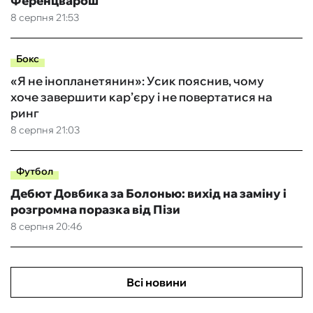
Ференцварош
8 серпня 21:53
Бокс
«Я не інопланетянин»: Усик пояснив, чому
хоче завершити кар’єру і не повертатися на
ринг
8 серпня 21:03
Футбол
Дебют Довбика за Болонью: вихід на заміну і
розгромна поразка від Пізи
8 серпня 20:46
Всі новини