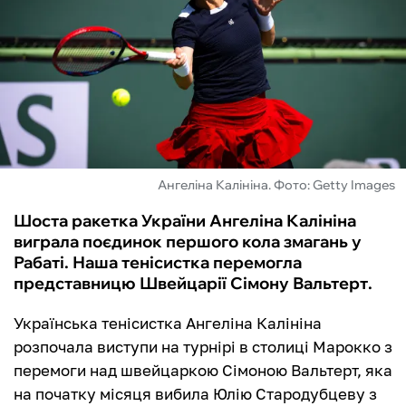
ФУТЗАЛ
ІНШІ
БУКМЕКЕРИ
Ангеліна Калініна. Фото: Getty Images
Шоста ракетка України Ангеліна Калініна
виграла поєдинок першого кола змагань у
Рабаті. Наша тенісистка перемогла
представницю Швейцарії Сімону Вальтерт.
Українська тенісистка Ангеліна Калініна
розпочала виступи на турнірі в столиці Марокко з
перемоги над швейцаркою Сімоною Вальтерт, яка
на початку місяця вибила Юлію Стародубцеву з