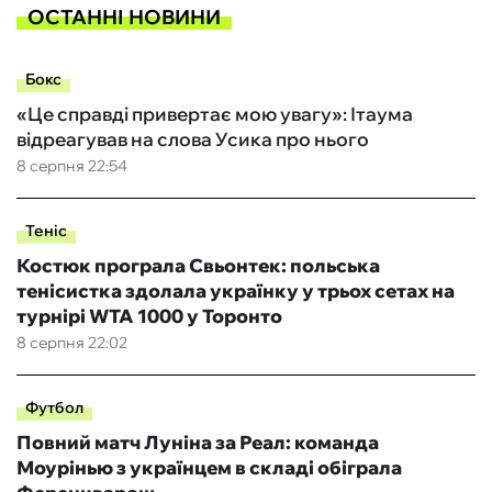
ОСТАННІ НОВИНИ
Бокс
«Це справді привертає мою увагу»: Ітаума
відреагував на слова Усика про нього
8 серпня 22:54
Теніс
Костюк програла Свьонтек: польська
тенісистка здолала українку у трьох сетах на
турнірі WTA 1000 у Торонто
8 серпня 22:02
Футбол
Повний матч Луніна за Реал: команда
Моурінью з українцем в складі обіграла