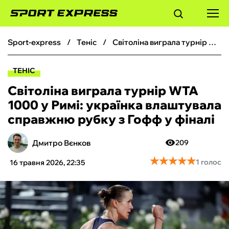
sport-express
теніс
Світоліна виграла турнір WTA 1000 у Римі: українка влаштувала справжню рубку з Гофф у фіналі
ФУТБОЛ
ТЕНІС
БАСКЕТБОЛ
Світоліна виграла турнір WTA
1000 у Римі: українка влаштувала
БОКС
справжню рубку з Гофф у фіналі
ХОКЕЙ
Дмитро Вєнков
209
★
★
★
★
★
★
★
★
★
★
1 голос
16 травня 2026, 22:35
ТЕНІС
КІБЕРСПОРТ
ЧС-2026