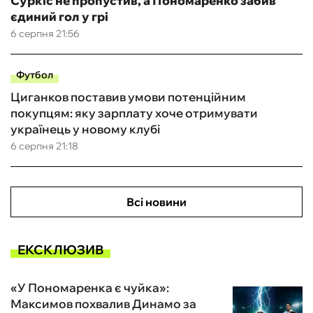
Суркіс не пропустив, а Пономаренко забив
єдиний гол у грі
6 серпня 21:56
Футбол
Циганков поставив умови потенційним
покупцям: яку зарплату хоче отримувати
українець у новому клубі
6 серпня 21:18
Всі новини
ЕКСКЛЮЗИВ
«У Пономаренка є чуйка»:
Максимов похвалив Динамо за