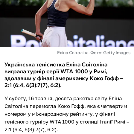
ФУТЗАЛ
ІНШІ
БУКМЕКЕРИ
Еліна Світоліна. Фото: Getty Images
Українська тенісистка Еліна Світоліна
виграла турнір серії WTA 1000 у Римі,
здолавши у фіналі американку Коко Гофф –
2:1 (6:4, 6(3):7(7), 6:2).
У суботу, 16 травня, десята ракетка світу Еліна
Світоліна перемогла Коко Гофф, яка є четвертим
номером у міжнародному рейтингу, у фіналі
тенісного турніру WTA 1000 у столиці Італії Римі –
2:1 (6:4, 6(3):7(7), 6:2).