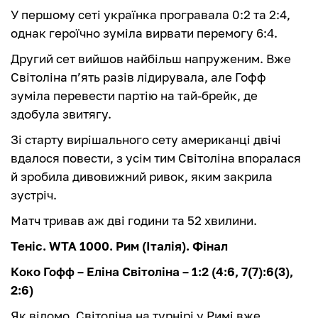
У першому сеті українка програвала 0:2 та 2:4,
однак героїчно зуміла вирвати перемогу 6:4.
Другий сет вийшов найбільш напруженим. Вже
Світоліна п’ять разів лідирувала, але Гофф
зуміла перевести партію на тай-брейк, де
здобула звитягу.
Зі старту вирішального сету американці двічі
вдалося повести, з усім тим Світоліна впоралася
й зробила дивовижний ривок, яким закрила
зустріч.
Матч тривав аж дві години та 52 хвилини.
Теніс. WTA 1000. Рим (Італія). Фінал
Коко Гофф – Еліна Світоліна – 1:2 (4:6, 7(7):6(3),
2:6)
Як відомо, Світоліна на турнірі у Римі вже