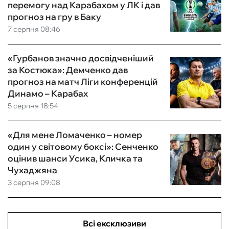
перемогу над Карабахом у ЛК і дав
прогноз на гру в Баку
7 серпня 08:46
«Гурбанов значно досвідченіший
за Костюка»: Демченко дав
прогноз на матч Ліги конференцій
Динамо – Карабах
5 серпня 18:54
«Для мене Ломаченко – номер
один у світовому боксі»: Сенченко
оцінив шанси Усика, Кличка та
Чухаджяна
3 серпня 09:08
Всі ексклюзиви