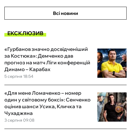
Всі новини
ЕКСКЛЮЗИВ
«Гурбанов значно досвідченіший
за Костюка»: Демченко дав
прогноз на матч Ліги конференцій
Динамо – Карабах
5 серпня 18:54
«Для мене Ломаченко – номер
один у світовому боксі»: Сенченко
оцінив шанси Усика, Кличка та
Чухаджяна
3 серпня 09:08