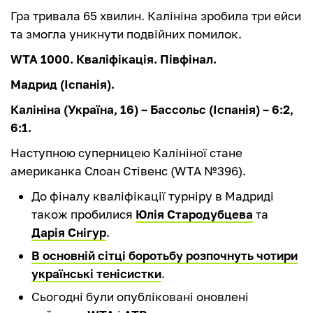
Гра тривала 65 хвилин. Калініна зробила три ейси
та змогла уникнути подвійних помилок.
WTA 1000. Кваліфікація. Півфінал.
Мадрид (Іспанія).
Калініна (Україна, 16) – Бассольс (Іспанія) – 6:2,
6:1.
Наступною суперницею Калініної стане
американка Слоан Стівенс (WTA №396).
До фіналу кваліфікації турніру в Мадриді
також пробилися
Юлія Стародубцева
та
Дарія Снігур
.
В основній сітці боротьбу розпочнуть чотири
українські тенісистки
.
Сьогодні були опубліковані оновлені