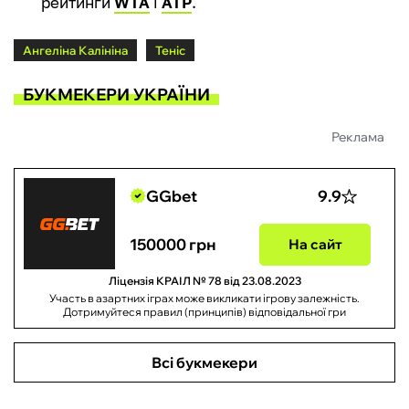
рейтинги
WTA
і
АТР
.
Ангеліна Калініна
Теніс
БУКМЕКЕРИ УКРАЇНИ
Реклама
GGbet
9.9
150000 грн
На сайт
Ліцензія КРАІЛ № 78 від 23.08.2023
Участь в азартних іграх може викликати ігрову залежність.
Дотримуйтеся правил (принципів) відповідальної гри
Всі букмекери