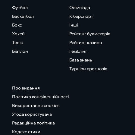
Футбол
Олімпіада
Баскетбол
Кіберспорт
Бокс
Інші
Хокей
Рейтинг букмекерів
Теніс
Рейтинг казино
Біатлон
Гемблінг
База знань
Турніри прогнозів
Про видання
Політика конфіденційності
Використання cookies
Угода користувача
Редакційна політика
Кодекс етики