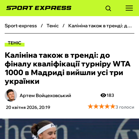
sport-express
теніс
Калініна також в тренді: до фіналу кваліфікації турніру WTA 1000 в Мадриді вийшли усі три українки
ФУТБОЛ
ТЕНІС
БАСКЕТБОЛ
Калініна також в тренді: до
фіналу кваліфікації турніру WTA
БОКС
1000 в Мадриді вийшли усі три
українки
ХОКЕЙ
Артем Войцеховський
183
ТЕНІС
★
★
★
★
★
★
★
★
★
★
3 голоси
20 квітня 2026, 20:19
КІБЕРСПОРТ
ЧС-2026