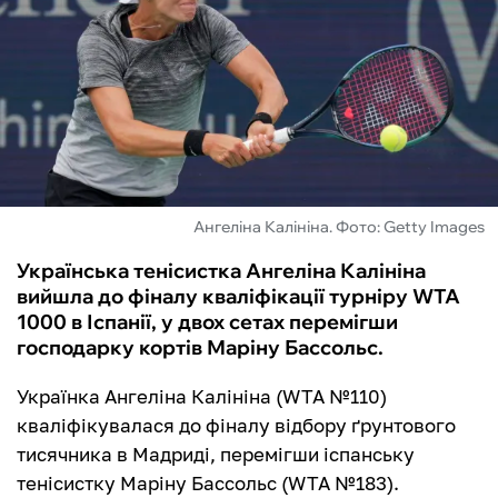
ФУТЗАЛ
ІНШІ
БУКМЕКЕРИ
Ангеліна Калініна. Фото: Getty Images
Українська тенісистка Ангеліна Калініна
вийшла до фіналу кваліфікації турніру WTA
1000 в Іспанії, у двох сетах перемігши
господарку кортів Маріну Бассольс.
Українка Ангеліна Калініна (WTA №110)
кваліфікувалася до фіналу відбору ґрунтового
тисячника в Мадриді, перемігши іспанську
тенісистку Маріну Бассольс (WTA №183).