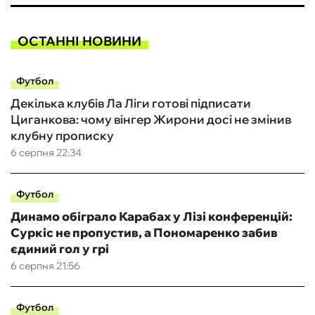
ОСТАННІ НОВИНИ
Футбол
Декілька клубів Ла Ліги готові підписати
Циганкова: чому вінгер Жирони досі не змінив
клубну прописку
6 серпня 22:34
Футбол
Динамо обіграло Карабах у Лізі конференцій:
Суркіс не пропустив, а Пономаренко забив
єдиний гол у грі
6 серпня 21:56
Футбол