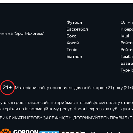
Футбол
Олімп
Баскетбол
Кібер
ня на "Sport-Express"
Бокс
Інші
Хокей
Рейти
Теніс
Рейти
Біатлон
Гембл
База 
Турні
21+
Матеріали сайту призначені для осіб старше 21 року (21+)
туальні гроші, також сайт не приймає ні в якій формі оплату ставо
атеріали на інформаційному ресурсі sport-express.ua публікують
 ВИКЛИКАТИ ІГРОВУ ЗАЛЕЖНІСТЬ. ДОТРИМУЙТЕСЬ ПРАВИЛ (П