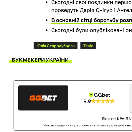
Сьогодні свої поєдинки першо
проведуть Дарія Снігур і Ангел
В основній сітці боротьбу роз
Сьогодні були опубліковані о
Юлія Стародубцева
Теніс
БУКМЕКЕРИ УКРАЇНИ
GGbet
9.9
Ліцензія КРАІЛ №
Участь в азартних іграх може викликати ігрову залежні