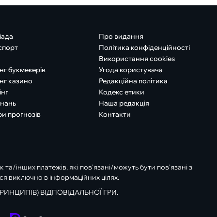
іада
Про видання
спорт
Політика конфіденційності
Використання cookies
нг букмекерів
Угода користувача
нг казино
Редакційна політика
інг
Кодекс етики
знань
Наша редакція
ри прогнозів
Контакти
к та/інших платежів, які пов’язані/можуть бути пов’язані з
ся виключно в інформаційних цілях.
РИНЦИПІВ) ВІДПОВІДАЛЬНОЇ ГРИ.