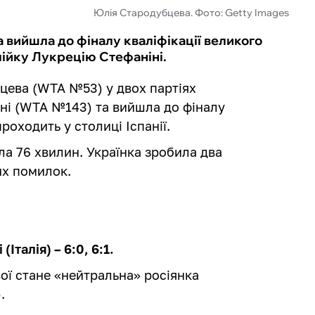
Юлія Стародубцева. Фото: Getty Images
 вийшла до фіналу кваліфікації великого
лійку Лукрецію Стефаніні.
бцева (WTA №53) у двох партіях
іні (WTA №143) та вийшла до фіналу
роходить у столиці Іспанії.
ла 76 хвилин. Українка зробила два
их помилок.
Італія) – 6:0, 6:1.
ї стане «нейтральна» росіянка
.