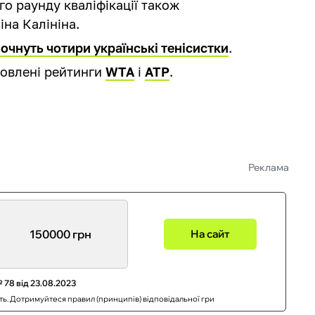
го раунду кваліфікації також
іна Калініна.
почнуть чотири українські тенісистки
.
новлені рейтинги
WTA
і
АТР
.
Реклама
150000 грн
На сайт
 78 від 23.08.2023
сть. Дотримуйтеся правил (принципів) відповідальної гри