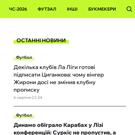
ЧС-2026
ФУТЗАЛ
ІНШІ
БУКМЕКЕРИ
ОСТАННІ НОВИНИ
Футбол
Декілька клубів Ла Ліги готові
підписати Циганкова: чому вінгер
Жирони досі не змінив клубну
прописку
6 серпня 22:34
Футбол
Динамо обіграло Карабах у Лізі
конференцій: Суркіс не пропустив, а