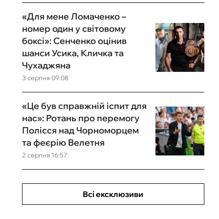
«Для мене Ломаченко –
номер один у світовому
боксі»: Сенченко оцінив
шанси Усика, Кличка та
Чухаджяна
3 серпня 09:08
«Це був справжній іспит для
нас»: Ротань про перемогу
Полісся над Чорноморцем
та феєрію Велетня
2 серпня 16:57
Всі ексклюзиви