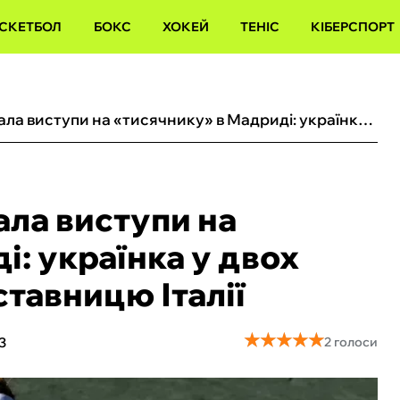
СКЕТБОЛ
БОКС
ХОКЕЙ
ТЕНІС
КІБЕРСПОРТ
Стародубцева розпочала виступи на «тисячнику» в Мадриді: українка у двох сетах перемогла представницю Італії
ла виступи на
: українка у двох
тавницю Італії
★
★
★
★
★
★
★
★
★
★
3
2 голоси