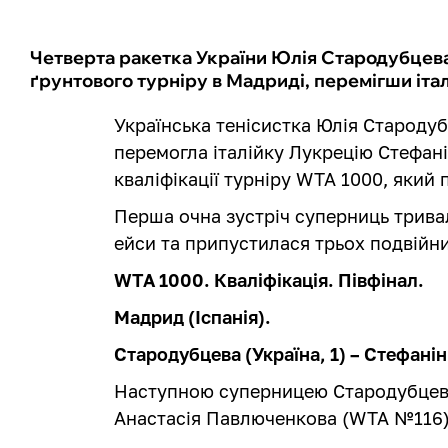
Четверта ракетка України Юлія Стародубцева
ґрунтового турніру в Мадриді, перемігши іта
Українська тенісистка Юлія Староду
перемогла італійку Лукрецію Стефан
кваліфікації турніру WTA 1000, який п
Перша очна зустріч суперниць трива
ейси та припустилася трьох подвійн
WTA 1000. Кваліфікація. Півфінал.
Мадрид (Іспанія).
Стародубцева (Україна, 1) – Стефаніні (
Наступною суперницею Стародубцево
Анастасія Павлюченкова (WTA №116)