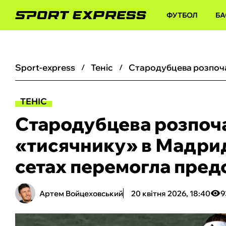
ФУТБОЛ
БА
sport-express
теніс
ТЕНІС
Стародубцева розпоча
«тисячнику» в Мадриді
сетах перемогла предс
Артем Войцеховський
20 квітня 2026, 18:40
9