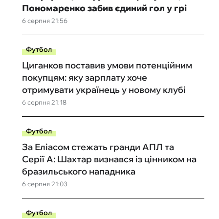
Пономаренко забив єдиний гол у грі
6 серпня 21:56
Футбол
Циганков поставив умови потенційним
покупцям: яку зарплату хоче
отримувати українець у новому клубі
6 серпня 21:18
Футбол
За Еліасом стежать гранди АПЛ та
Серії А: Шахтар визнався із цінником на
бразильського нападника
6 серпня 21:03
Футбол