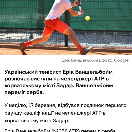
ФУТЗАЛ
ІНШІ
БУКМЕКЕРИ
Ерік Ваншельбойм, фото: Google
Український тенісист Ерік Ваншельбойм
розпочав виступи на челенджері ATP в
хорватському місті Задар. Ваншельбойм
переміг серба.
У неділю, 17 березня, відбувся поєдинок першого
раунду кваліфікації на челенджері ATP в
хорватському місті Задар.
Ерік Ваншельбойм (№358 ATP) переміг серба