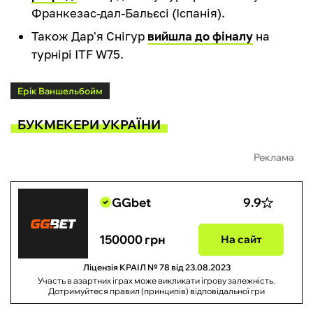
Франкезас-дал-Бальєсі (Іспанія).
Також Дар'я Снігур
вийшла до фіналу
на
турнірі ITF W75.
Ерік Ваншельбойм
БУКМЕКЕРИ УКРАЇНИ
Реклама
GGbet
9.9
150000 грн
На сайт
Ліцензія КРАІЛ № 78 від 23.08.2023
Участь в азартних іграх може викликати ігрову залежність.
Дотримуйтеся правил (принципів) відповідальної гри