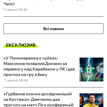
Челсі
7 серпня 18:36
Всі новини
ЕКСКЛЮЗИВ
«У Пономаренка є чуйка»:
Максимов похвалив Динамо за
перемогу над Карабахом у ЛК і дав
прогноз на гру в Баку
7 серпня 08:46
«Гурбанов значно досвідченіший
за Костюка»: Демченко дав
прогноз на матч Ліги конференцій