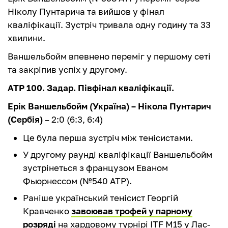
Ніколу Пунтарича та вийшов у фінал
кваліфікації. Зустріч тривала одну годину та 33
хвилини.
Ваншельбойм впевнено переміг у першому сеті
та закріпив успіх у другому.
ATP 100. Задар. Півфінал кваліфікації.
Ерік Ваншельбойм (Україна) – Нікола Пунтарич
(Сербія)
– 2:0 (6:3, 6:4)
Це була перша зустріч між тенісистами.
У другому раунді кваліфікації Ваншельбойм
зустрінеться з французом Еваном
Фьюрнессом (№540 ATP).
Раніше український тенісист Георгій
Кравченко
завоював трофей у парному
розряді
на хардовому турнірі ITF M15 у Лас-