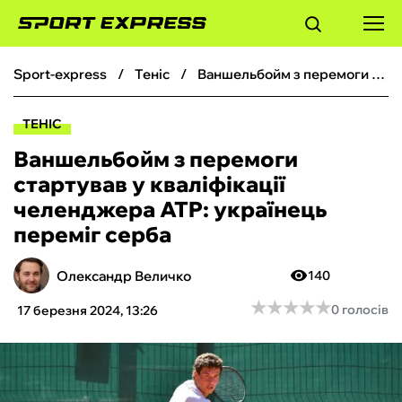
sport-express
теніс
Ваншельбойм з перемоги стартував у кваліфікації челенджера ATP: українець переміг серба
ФУТБОЛ
ТЕНІС
БАСКЕТБОЛ
Ваншельбойм з перемоги
стартував у кваліфікації
БОКС
челенджера ATP: українець
переміг серба
ХОКЕЙ
Олександр Величко
140
ТЕНІС
★
★
★
★
★
★
★
★
★
★
0 голосів
17 березня 2024, 13:26
КІБЕРСПОРТ
ЧС-2026