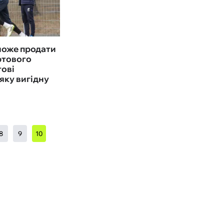
може продати
ртового
тові
яку вигідну
8
9
10