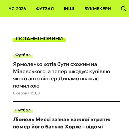
ЧС-2026
ФУТЗАЛ
ІНШІ
БУКМЕКЕРИ
ОСТАННІ НОВИНИ
Футбол
Ярмоленко хотів бути схожим на
Мілевського, а тепер шкодує: купівлю
якого авто вінгер Динамо вважає
помилкою
8 серпня 15:00
Футбол
Ліонель Мессі зазнав важкої втрати:
помер його батько Хорхе – відомі