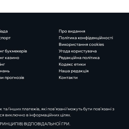
іада
Про видання
спорт
Політика конфіденційності
Використання cookies
нг букмекерів
Угода користувача
нг казино
Редакційна політика
інг
Кодекс етики
знань
Наша редакція
ри прогнозів
Контакти
к та/інших платежів, які пов’язані/можуть бути пов’язані з
ся виключно в інформаційних цілях.
РИНЦИПІВ) ВІДПОВІДАЛЬНОЇ ГРИ.