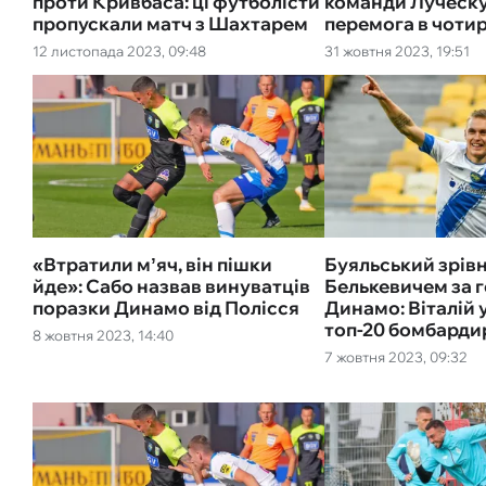
проти Кривбаса: ці футболісти
команди Луческу
пропускали матч з Шахтарем
перемога в чоти
12 листопада 2023, 09:48
31 жовтня 2023, 19:51
«Втратили мʼяч, він пішки
Буяльський зрівн
йде»: Сабо назвав винуватців
Белькевичем за 
поразки Динамо від Полісся
Динамо: Віталій 
топ-20 бомбарди
8 жовтня 2023, 14:40
7 жовтня 2023, 09:32