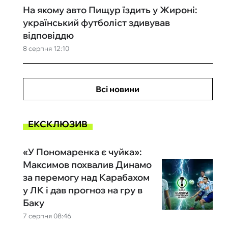
На якому авто Пищур їздить у Жироні:
український футболіст здивував
відповіддю
8 серпня 12:10
Всі новини
ЕКСКЛЮЗИВ
«У Пономаренка є чуйка»:
Максимов похвалив Динамо
за перемогу над Карабахом
у ЛК і дав прогноз на гру в
Баку
7 серпня 08:46