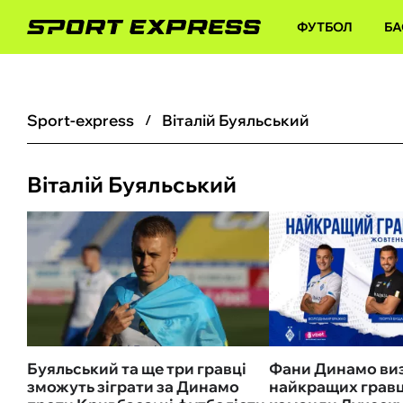
ФУТБОЛ
БА
sport-express
Віталій Буяльський
Віталій Буяльський
Буяльський та ще три гравці
Фани Динамо виз
зможуть зіграти за Динамо
найкращих гравці