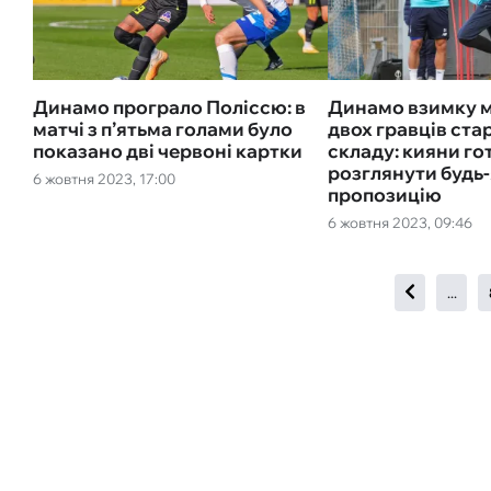
Динамо програло Поліссю: в
Динамо взимку 
матчі з п’ятьма голами було
двох гравців ста
показано дві червоні картки
складу: кияни го
розглянути будь-
6 жовтня 2023, 17:00
пропозицію
6 жовтня 2023, 09:46
...