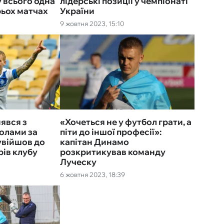
 всього одна
лідерські позиції у чемпіонаті
рьох матчах
України
9 жовтня 2023, 15:10
явся з
«Хочеться не у футбол грати, а
голами за
піти до іншої професії»:
увійшов до
капітан Динамо
рів клубу
розкритикував команду
Луческу
6 жовтня 2023, 18:39