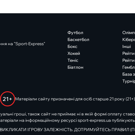
Футбол
Олімп
Баскетбол
Кібер
ня на "Sport-Express"
Бокс
Інші
Хокей
Рейти
Теніс
Рейти
Біатлон
Гембл
База 
Турні
21+
Матеріали сайту призначені для осіб старше 21 року (21+)
туальні гроші, також сайт не приймає ні в якій формі оплату ставо
атеріали на інформаційному ресурсі sport-express.ua публікують
 ВИКЛИКАТИ ІГРОВУ ЗАЛЕЖНІСТЬ. ДОТРИМУЙТЕСЬ ПРАВИЛ (П