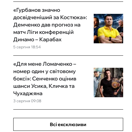
«Гурбанов значно
досвідченіший за Костюка»:
Демченко дав прогноз на
матч Ліги конференцій
Динамо – Карабах
5 серпня 18:54
«Для мене Ломаченко –
номер один у світовому
боксі»: Сенченко оцінив
шанси Усика, Кличка та
Чухаджяна
3 серпня 09:08
Всі ексклюзиви