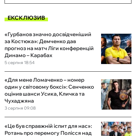
ЕКСКЛЮЗИВ
«Гурбанов значно досвідченіший
за Костюка»: Демченко дав
прогноз на матч Ліги конференцій
Динамо – Карабах
5 серпня 18:54
«Для мене Ломаченко – номер
один у світовому боксі»: Сенченко
оцінив шанси Усика, Кличка та
Чухаджяна
3 серпня 09:08
«Це був справжній іспит для нас»:
Ротань про перемогу Полісся над