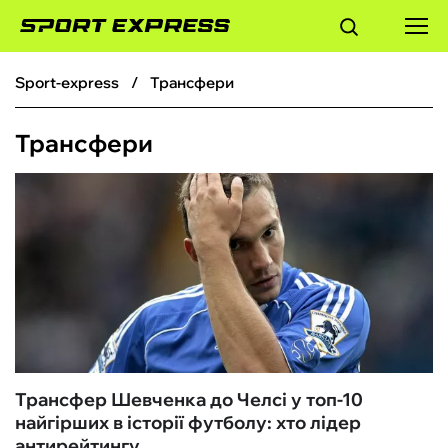
sport-express
Трансфери
ФУТБОЛ
Трансфери
БАСКЕТБОЛ
БОКС
ХОКЕЙ
ТЕНІС
КІБЕРСПОРТ
Трансфер Шевченка до Челсі у топ-10
найгірших в історії футболу: хто лідер
ЧС-2026
антирейтингу