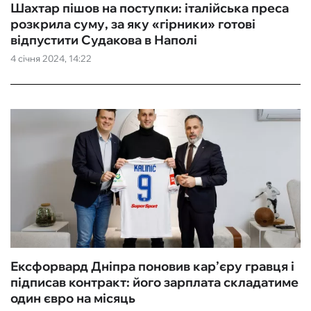
Шахтар пішов на поступки: італійська преса
розкрила суму, за яку «гірники» готові
відпустити Судакова в Наполі
4 січня 2024, 14:22
Ексфорвард Дніпра поновив кар’єру гравця і
підписав контракт: його зарплата складатиме
один євро на місяць