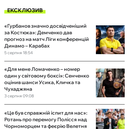
ЕКСКЛЮЗИВ
«Гурбанов значно досвідченіший
за Костюка»: Демченко дав
прогноз на матч Ліги конференцій
Динамо – Карабах
5 серпня 18:54
«Для мене Ломаченко – номер
один у світовому боксі»: Сенченко
оцінив шанси Усика, Кличка та
Чухаджяна
3 серпня 09:08
«Це був справжній іспит для нас»:
Ротань про перемогу Полісся над
Чорноморцем та феєрію Велетня