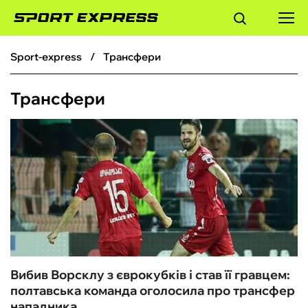
sport-express
Трансфери
ФУТБОЛ
Трансфери
БАСКЕТБОЛ
БОКС
ХОКЕЙ
ТЕНІС
КІБЕРСПОРТ
Вибив Ворсклу з єврокубків і став її гравцем:
полтавська команда оголосила про трансфер
ЧС-2026
нападника