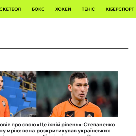
СКЕТБОЛ
БОКС
ХОКЕЙ
ТЕНІС
КІБЕРСПОРТ
овів про свою
«Це їхній рівень»: Степаненко
ну мрію: вона
розкритикував українських