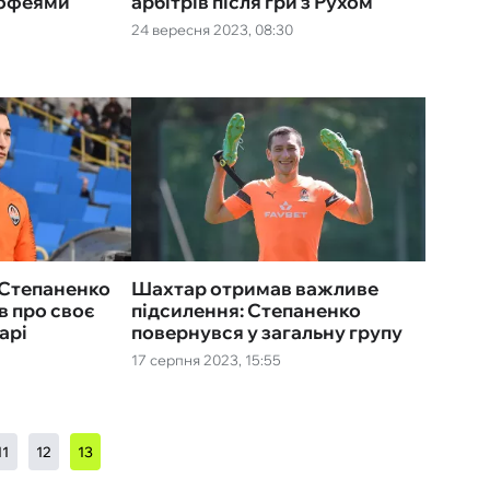
рофеями
арбітрів після гри з Рухом
24 вересня 2023, 08:30
: Степаненко
Шахтар отримав важливе
в про своє
підсилення: Степаненко
арі
повернувся у загальну групу
17 серпня 2023, 15:55
11
12
13