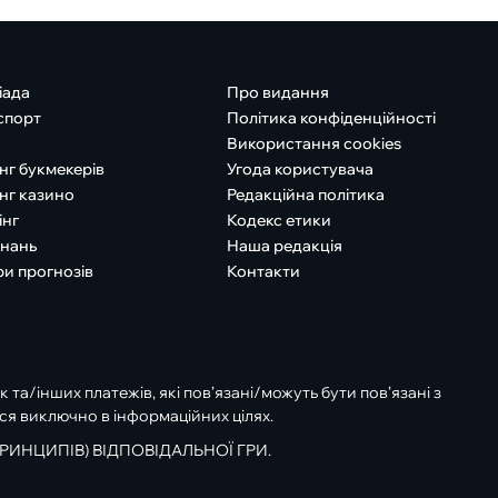
іада
Про видання
спорт
Політика конфіденційності
Використання cookies
нг букмекерів
Угода користувача
нг казино
Редакційна політика
інг
Кодекс етики
знань
Наша редакція
ри прогнозів
Контакти
к та/інших платежів, які пов’язані/можуть бути пов’язані з
ся виключно в інформаційних цілях.
РИНЦИПІВ) ВІДПОВІДАЛЬНОЇ ГРИ.