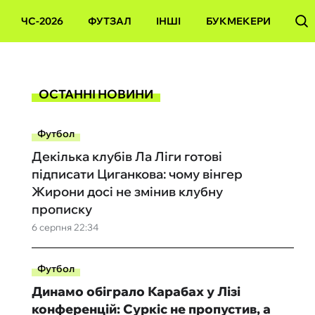
ЧС-2026
ФУТЗАЛ
ІНШІ
БУКМЕКЕРИ
ОСТАННІ НОВИНИ
Футбол
Декілька клубів Ла Ліги готові
підписати Циганкова: чому вінгер
Жирони досі не змінив клубну
прописку
6 серпня 22:34
Футбол
Динамо обіграло Карабах у Лізі
конференцій: Суркіс не пропустив, а