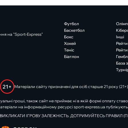
Футбол
Олімп
Баскетбол
Кібер
ня на "Sport-Express"
Бокс
Інші
Хокей
Рейти
Теніс
Рейти
Біатлон
Гембл
База 
Турні
21+
Матеріали сайту призначені для осіб старше 21 року (21+)
туальні гроші, також сайт не приймає ні в якій формі оплату ставо
атеріали на інформаційному ресурсі sport-express.ua публікують
 ВИКЛИКАТИ ІГРОВУ ЗАЛЕЖНІСТЬ. ДОТРИМУЙТЕСЬ ПРАВИЛ (П