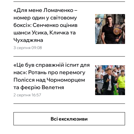
«Для мене Ломаченко –
номер один у світовому
боксі»: Сенченко оцінив
шанси Усика, Кличка та
Чухаджяна
3 серпня 09:08
«Це був справжній іспит для
нас»: Ротань про перемогу
Полісся над Чорноморцем
та феєрію Велетня
2 серпня 16:57
Всі ексклюзиви