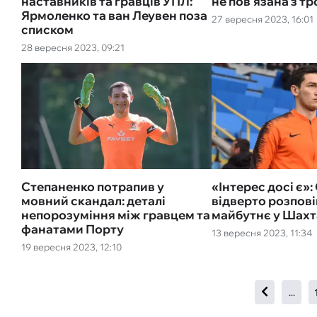
наставників та гравців УПЛ:
не пов'язана з т
Ярмоленко та ван Леувен поза
27 вересня 2023, 16:01
списком
28 вересня 2023, 09:21
Степаненко потрапив у
«Інтерес досі є»
мовний скандал: деталі
відверто розпові
непорозуміння між гравцем та
майбутнє у Шахт
фанатами Порту
13 вересня 2023, 11:34
19 вересня 2023, 12:10
...