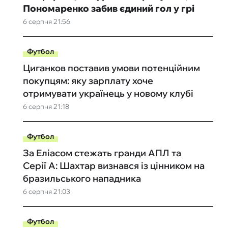
Пономаренко забив єдиний гол у грі
6 серпня 21:56
Футбол
Циганков поставив умови потенційним
покупцям: яку зарплату хоче
отримувати українець у новому клубі
6 серпня 21:18
Футбол
За Еліасом стежать гранди АПЛ та
Серії А: Шахтар визнався із цінником на
бразильського нападника
6 серпня 21:03
Футбол