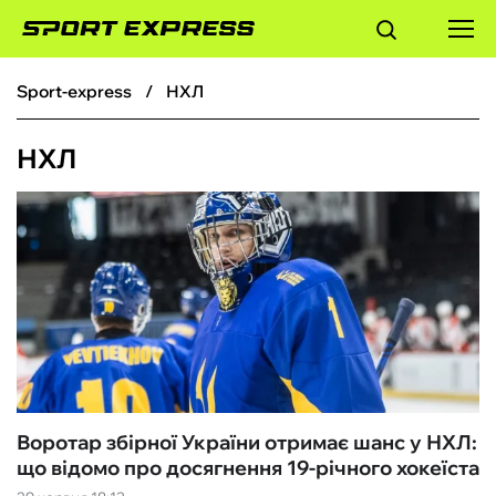
sport-express
НХЛ
ФУТБОЛ
НХЛ
БАСКЕТБОЛ
БОКС
ХОКЕЙ
ТЕНІС
КІБЕРСПОРТ
Воротар збірної України отримає шанс у НХЛ:
що відомо про досягнення 19-річного хокеїста
ЧС-2026