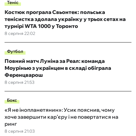
Теніс
Костюк програла Свьонтек: польська
тенісистка здолала українку у трьох сетах на
турнірі WTA 1000 у Торонто
8 серпня 22:02
Футбол
Повний матч Луніна за Реал: команда
Моурінью з українцем в складі обіграла
Ференцварош
8 серпня 21:53
Бокс
«Я не інопланетянин»: Усик пояснив, чому
хоче завершити кар’єру і не повертатися на
ринг
8 серпня 21:03