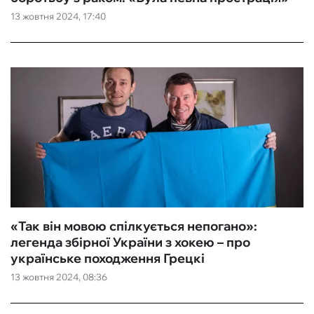
13 жовтня 2024, 17:40
«Так він мовою спілкується непогано»:
легенда збірної України з хокею – про
українське походження Грецкі
13 жовтня 2024, 08:36