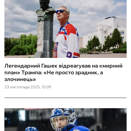
Легендарний Гашек відреагував на «‎мирний
план» Трампа: «Не просто зрадник, а
злочинець‎»
23 листопада 2025, 15:09