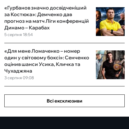
«Гурбанов значно досвідченіший
за Костюка»: Демченко дав
прогноз на матч Ліги конференцій
Динамо – Карабах
5 серпня 18:54
«Для мене Ломаченко – номер
один у світовому боксі»: Сенченко
оцінив шанси Усика, Кличка та
Чухаджяна
3 серпня 09:08
Всі ексклюзиви