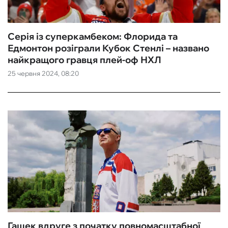
Серія із суперкамбеком: Флорида та
Едмонтон розіграли Кубок Стенлі – названо
найкращого гравця плей-оф НХЛ
25 червня 2024, 08:20
Гашек вдруге з початку повномасштабної