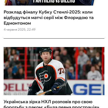
Розклад фіналу Кубку Стенлі-2025: коли
відбудуться матчі серії між Флоридою та
Едмонтоном
4 червня 2025, 22:49
Українська зірка НХЛ розповів про свою
боротьбу з раком: «Була певна прострація»