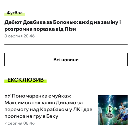
Футбол
Дебют Довбика за Болонью: вихід на заміну і
розгромна поразка від Пізи
8 серпня 20:46
Всі новини
ЕКСКЛЮЗИВ
«У Пономаренка є чуйка»:
Максимов похвалив Динамо за
перемогу над Карабахом у ЛК і дав
прогноз на гру в Баку
7 серпня 08:46