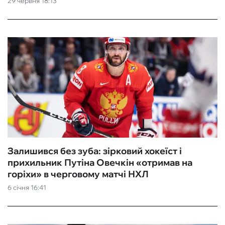
29 червня 18:13
ФУТЗАЛ
ІНШІ
БУКМЕКЕРИ
Залишився без зуба: зірковий хокеїст і
прихильник Путіна Овечкін «отримав на
горіхи» в черговому матчі НХЛ
6 січня 16:41