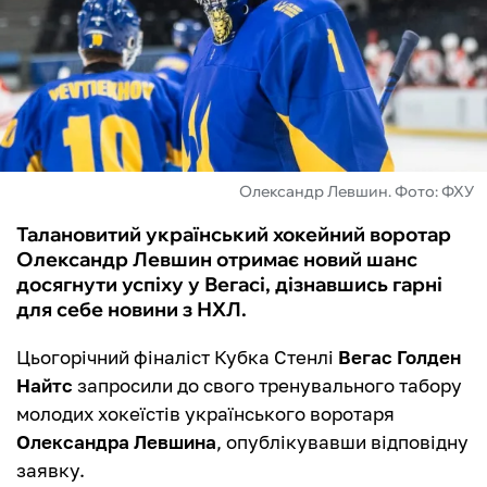
ФУТЗАЛ
ІНШІ
БУКМЕКЕРИ
Олександр Левшин. Фото: ФХУ
Талановитий український хокейний воротар
Олександр Левшин отримає новий шанс
досягнути успіху у Вегасі, дізнавшись гарні
для себе новини з НХЛ.
Цьогорічний фіналіст Кубка Стенлі
Вегас Голден
Найтс
запросили до свого тренувального табору
молодих хокеїстів українського воротаря
Олександра Левшина
, опублікувавши відповідну
заявку.