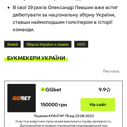
В свої 19 років Олександр Левшин вже встиг
дебютувати за національну збірну України,
ставши наймолодшим голкіпером в історії
команди.
Хокей
Збірна України з хокею
НХЛ
БУКМЕКЕРИ УКРАЇНИ
Реклама
GGbet
9.9
150000 грн
На сайт
Ліцензія КРАІЛ № 78 від 23.08.2023
Участь в азартних іграх може викликати ігрову залежність.
Дотримуйтеся правил (принципів) відповідальної гри