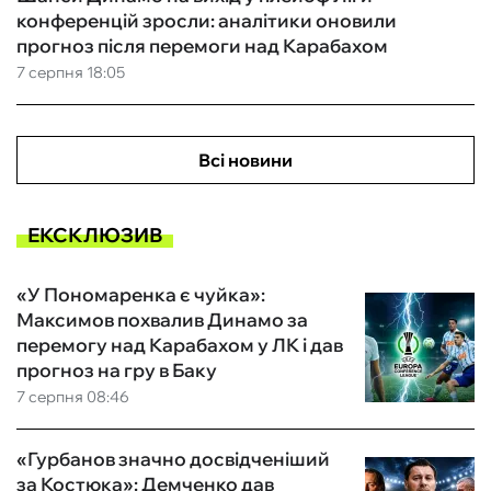
конференцій зросли: аналітики оновили
прогноз після перемоги над Карабахом
7 серпня 18:05
Всі новини
ЕКСКЛЮЗИВ
«У Пономаренка є чуйка»:
Максимов похвалив Динамо за
перемогу над Карабахом у ЛК і дав
прогноз на гру в Баку
7 серпня 08:46
«Гурбанов значно досвідченіший
за Костюка»: Демченко дав