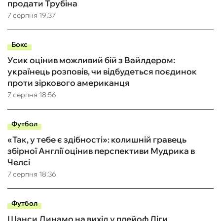
продати Трубіна
7 серпня 19:37
Бокс
Усик оцінив можливий бій з Вайлдером:
українець розповів, чи відбудеться поєдинок
проти зіркового американця
7 серпня 18:56
Футбол
«Так, у тебе є здібності»: колишній гравець
збірної Англії оцінив перспективи Мудрика в
Челсі
7 серпня 18:36
Футбол
Шанси Динамо на вихід у плейоф Ліги