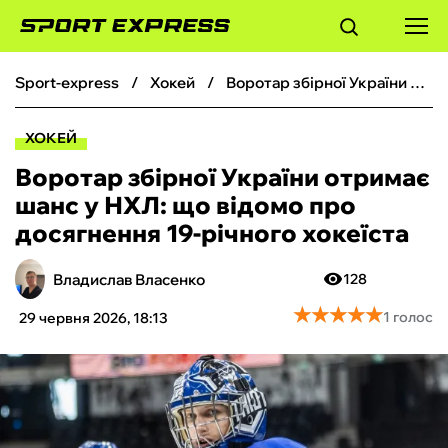
sport-express
хокей
Воротар збірної України отримає шанс у НХЛ: що відомо про досягнення 19-річного хокеїста
ФУТБОЛ
ХОКЕЙ
БАСКЕТБОЛ
Воротар збірної України отримає
шанс у НХЛ: що відомо про
БОКС
досягнення 19-річного хокеїста
ХОКЕЙ
Владислав Власенко
128
★
★
★
★
★
★
★
★
★
★
1 голос
29 червня 2026, 18:13
ТЕНІС
КІБЕРСПОРТ
ЧС-2026