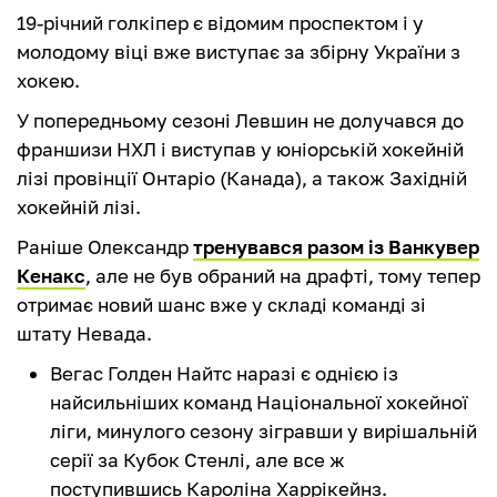
19-річний голкіпер є відомим проспектом і у
молодому віці вже виступає за збірну України з
хокею.
У попередньому сезоні Левшин не долучався до
франшизи НХЛ і виступав у юніорській хокейній
лізі провінції Онтаріо (Канада), а також Західній
хокейній лізі.
Раніше Олександр
тренувався разом із Ванкувер
Кенакс
, але не був обраний на драфті, тому тепер
отримає новий шанс вже у складі команді зі
штату Невада.
Вегас Голден Найтс наразі є однією із
найсильніших команд Національної хокейної
ліги, минулого сезону зігравши у вирішальній
серії за Кубок Стенлі, але все ж
поступившись Кароліна Харрікейнз.