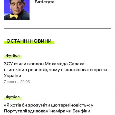
ОСТАННІ НОВИНИ
Футбол
ЗСУ взяли в полон Мохамеда Салаха:
єгиптянин розповів, чому пішов воювати проти
України
7 серпня 20:03
Футбол
«Я хотів би зрозуміти цю терміновість»: у
Португалії здивовані намірами Бенфіки