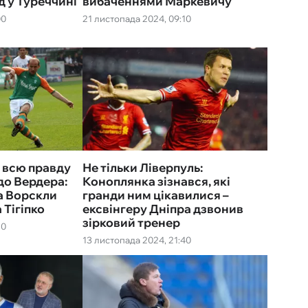
д у Туреччині
вибаченнями Маркевичу
00
21 листопада 2024, 09:10
 всю правду
Не тільки Ліверпуль:
 до Вердера:
Коноплянка зізнався, які
а Ворскли
гранди ним цікавилися –
 Тігіпко
ексвінгеру Дніпра дзвонив
зірковий тренер
10
13 листопада 2024, 21:40