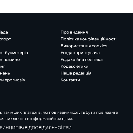
іада
Про видання
спорт
Політика конфіденційності
Використання cookies
нг букмекерів
Угода користувача
нг казино
Редакційна політика
інг
Кодекс етики
знань
Наша редакція
ри прогнозів
Контакти
к та/інших платежів, які пов’язані/можуть бути пов’язані з
ся виключно в інформаційних цілях.
РИНЦИПІВ) ВІДПОВІДАЛЬНОЇ ГРИ.