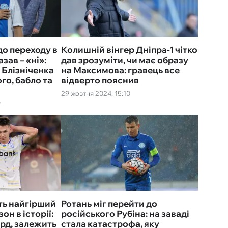
до переходу в
Колишній вінгер Дніпра-1 чітко
азав – «ні»:
дав зрозуміти, чи має образу
 Блізніченка
на Максимова: гравець все
го, бабло та
відверто пояснив
29 жовтня 2024, 15:10
9
ть найгірший
Ротань міг перейти до
н в історії:
російського Рубіна: на заваді
рд, залежить
стала катастрофа, яку