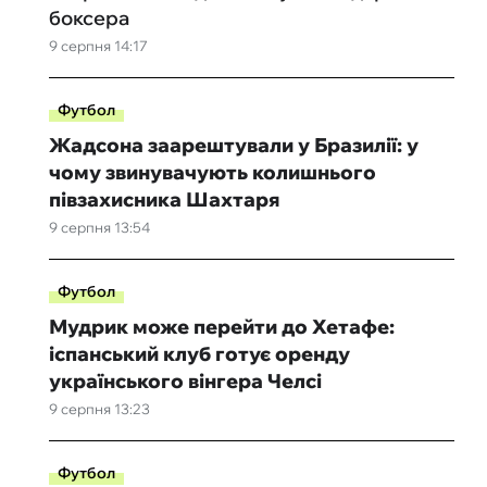
боксера
9 серпня 14:17
Футбол
Жадсона заарештували у Бразилії: у
чому звинувачують колишнього
півзахисника Шахтаря
9 серпня 13:54
Футбол
Мудрик може перейти до Хетафе:
іспанський клуб готує оренду
українського вінгера Челсі
9 серпня 13:23
Футбол