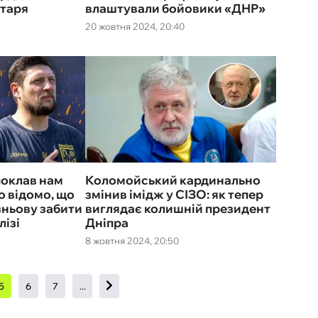
хтаря
влаштували бойовики «‎ДНР»
20 жовтня 2024, 20:40
 поклав нам
Коломойський кардинально
о відомо, що
змінив імідж у СІЗО: як тепер
ньову забити
виглядає колишній президент
лізі
Дніпра
8 жовтня 2024, 20:50
5
6
7
...