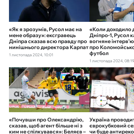
«Як я зрозумів, Русол має на
«Коли доходило 
мене образу»: ексгравець
Дніпро-1, Русол к
Дніпра сказав всю правду про
вогняне інтерв’ю
нинішнього директора Карпат
про Коломойсько
футбол
1 листопада 2024, 10:01
1 листопада 2024, 08:1
«Почувши про Олександрію,
Україна проводи
сказав, щоб агент більше ні з
єврокубковий сезо
ким не спілкувався»: Беляєв –
чи буде антиреко