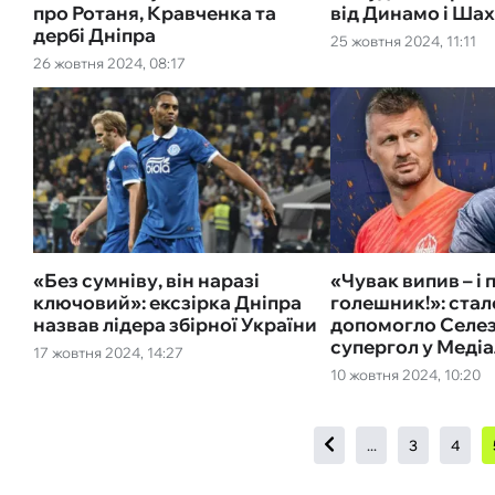
про Ротаня, Кравченка та
від Динамо і Ша
дербі Дніпра
25 жовтня 2024, 11:11
26 жовтня 2024, 08:17
«‎Без сумніву, він наразі
«Чувак випив – і
ключовий»: ексзірка Дніпра
голешник!»: стал
назвав лідера збірної України
допомогло Селез
супергол у Медіа
17 жовтня 2024, 14:27
10 жовтня 2024, 10:20
...
3
4