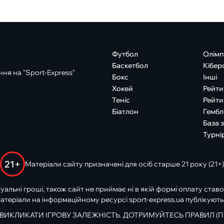
Футбол
Олімп
Баскетбол
Кібер
ня на "Sport-Express"
Бокс
Інші
Хокей
Рейти
Теніс
Рейти
Біатлон
Гембл
База 
Турні
21+
Матеріали сайту призначені для осіб старше 21 року (21+)
туальні гроші, також сайт не приймає ні в якій формі оплату ставо
атеріали на інформаційному ресурсі sport-express.ua публікують
 ВИКЛИКАТИ ІГРОВУ ЗАЛЕЖНІСТЬ. ДОТРИМУЙТЕСЬ ПРАВИЛ (П