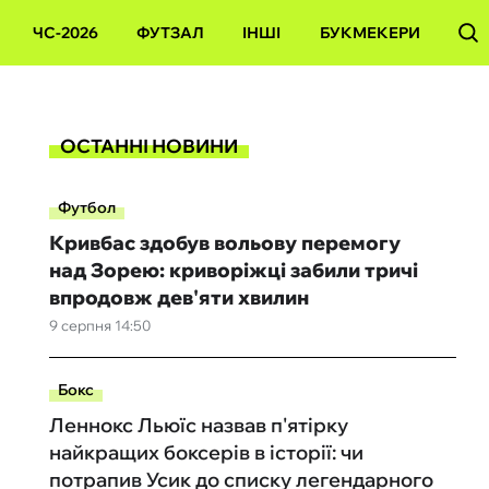
ЧС-2026
ФУТЗАЛ
ІНШІ
БУКМЕКЕРИ
ОСТАННІ НОВИНИ
Футбол
Кривбас здобув вольову перемогу
над Зорею: криворіжці забили тричі
впродовж дев'яти хвилин
9 серпня 14:50
Бокс
Леннокс Льюїс назвав п'ятірку
найкращих боксерів в історії: чи
потрапив Усик до списку легендарного