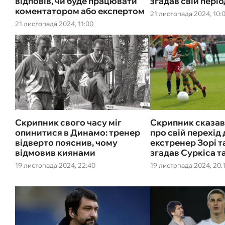
відповів, чи буде працювати
згадав свій періо
коментатором або експертом
21 листопада 2024, 10:
21 листопада 2024, 11:00
Скрипник свого часу міг
Скрипник сказав
опинитися в Динамо: тренер
про свій перехід
відверто пояснив, чому
екстренер Зорі т
відмовив киянами
згадав Суркіса та
19 листопада 2024, 22:40
19 листопада 2024, 20: