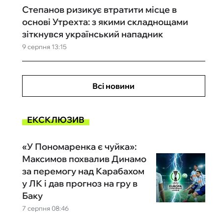
Степанов ризикує втратити місце в
основі Утрехта: з якими складнощами
зіткнувся український нападник
9 серпня 13:15
Всі новини
ЕКСКЛЮЗИВ
«У Пономаренка є чуйка»:
Максимов похвалив Динамо
за перемогу над Карабахом
у ЛК і дав прогноз на гру в
Баку
7 серпня 08:46