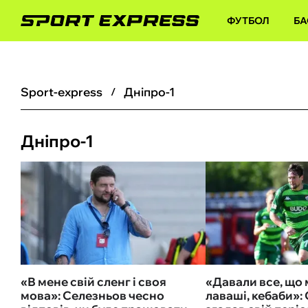
ФУТБОЛ
БА
sport-express
Дніпро-1
Дніпро-1
«В мене свій сленг і своя
«Давали все, що 
мова»: Селезньов чесно
лаваші, кебаби»: