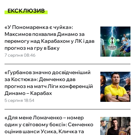
ЕКСКЛЮЗИВ
«У Пономаренка є чуйка»:
Максимов похвалив Динамо за
перемогу над Карабахом у ЛК і дав
прогноз на гру в Баку
7 серпня 08:46
«Гурбанов значно досвідченіший
за Костюка»: Демченко дав
прогноз на матч Ліги конференцій
Динамо – Карабах
5 серпня 18:54
«Для мене Ломаченко – номер
один у світовому боксі»: Сенченко
оцінив шанси Усика, Кличка та