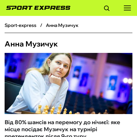
sport-express
Анна Музичук
ФУТБОЛ
Анна Музичук
БАСКЕТБОЛ
БОКС
ХОКЕЙ
ТЕНІС
КІБЕРСПОРТ
Від 80% шансів на перемогу до нічиєї: яке
місце посідає Музичук на турнірі
ЧС-2026
претенденток після 9-го туру