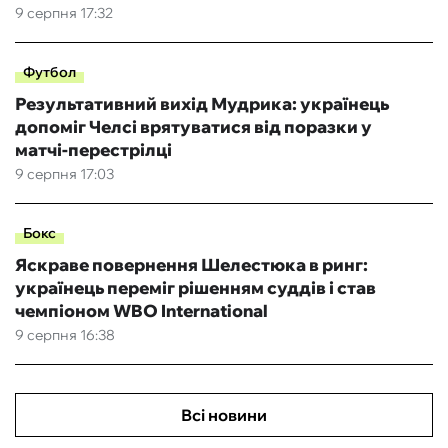
9 серпня 17:32
Футбол
Результативний вихід Мудрика: українець
допоміг Челсі врятуватися від поразки у
матчі-перестрілці
9 серпня 17:03
Бокс
Яскраве повернення Шелестюка в ринг:
українець переміг рішенням суддів і став
чемпіоном WBO International
9 серпня 16:38
Всі новини