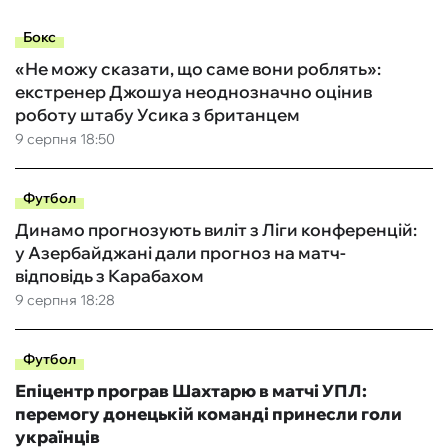
Бокс
«Не можу сказати, що саме вони роблять»:
екстренер Джошуа неоднозначно оцінив
роботу штабу Усика з британцем
9 серпня 18:50
Футбол
Динамо прогнозують виліт з Ліги конференцій:
у Азербайджані дали прогноз на матч-
відповідь з Карабахом
9 серпня 18:28
Футбол
Епіцентр програв Шахтарю в матчі УПЛ:
перемогу донецькій команді принесли голи
українців