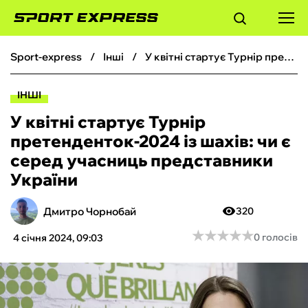
sport-express
інші
У квітні стартує Турнір претенденток-2024 із шахів: чи є серед учасниць представники України
ФУТБОЛ
ІНШІ
БАСКЕТБОЛ
У квітні стартує Турнір
претенденток-2024 із шахів: чи є
БОКС
серед учасниць представники
України
ХОКЕЙ
Дмитро Чорнобай
320
ТЕНІС
★
★
★
★
★
★
★
★
★
★
0 голосів
4 січня 2024, 09:03
КІБЕРСПОРТ
ЧС-2026