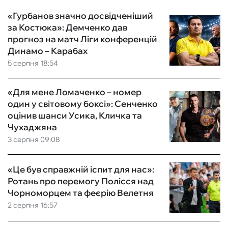
«Гурбанов значно досвідченіший
за Костюка»: Демченко дав
прогноз на матч Ліги конференцій
Динамо – Карабах
5 серпня 18:54
«Для мене Ломаченко – номер
один у світовому боксі»: Сенченко
оцінив шанси Усика, Кличка та
Чухаджяна
3 серпня 09:08
«Це був справжній іспит для нас»:
Ротань про перемогу Полісся над
Чорноморцем та феєрію Велетня
2 серпня 16:57