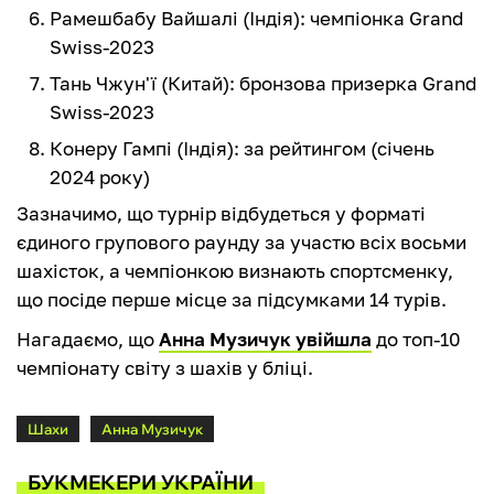
Рамешбабу Вайшалі (Індія): чемпіонка Grand
Swiss-2023
Тань Чжун'ї (Китай): бронзова призерка Grand
Swiss-2023
Конеру Гампі (Індія): за рейтингом (січень
2024 року)
Зазначимо, що турнір відбудеться у форматі
єдиного групового раунду за участю всіх восьми
шахісток, а чемпіонкою визнають спортсменку,
що посіде перше місце за підсумками 14 турів.
Нагадаємо, що
Анна Музичук увійшла
до топ-10
чемпіонату світу з шахів у бліці.
Шахи
Анна Музичук
БУКМЕКЕРИ УКРАЇНИ