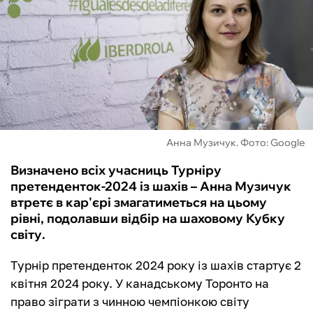
ФУТЗАЛ
ІНШІ
БУКМЕКЕРИ
Анна Музичук. Фото: Google
Визначено всіх учасниць Турніру
претенденток-2024 із шахів – Анна Музичук
втретє в кар'єрі змагатиметься на цьому
рівні, подолавши відбір на шаховому Кубку
світу.
Турнір претенденток 2024 року із шахів стартує 2
квітня 2024 року. У канадському Торонто на
право зіграти з чинною чемпіонкою світу