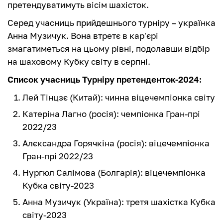
претендуватимуть вісім шахісток.
Серед учасниць прийдешнього турніру – українка
Анна Музичук. Вона втретє в кар'єрі
змагатиметься на цьому рівні, подолавши відбір
на шаховому Кубку світу в серпні.
Список учасниць Турніру претенденток-2024:
Лей Тінцзє (Китай): чинна віцечемпіонка світу
Катеріна Лагно (росія): чемпіонка Гран-прі
2022/23
Алєксандра Горячкіна (росія): віцечемпіонка
Гран-прі 2022/23
Нургюл Салімова (Болгарія): віцечемпіонка
Кубка світу-2023
Анна Музичук (Україна): третя шахістка Кубка
світу-2023