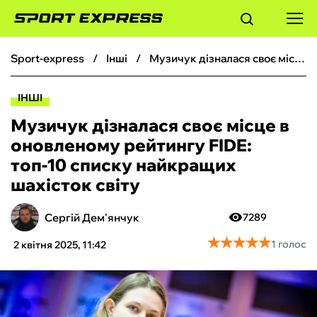
sport-express
інші
Музичук дізналася своє місце в оновленому рейтингу FIDE: топ-10 списку найкращих шахісток світу
ФУТБОЛ
ІНШІ
БАСКЕТБОЛ
Музичук дізналася своє місце в
оновленому рейтингу FIDE:
БОКС
топ-10 списку найкращих
шахісток світу
ХОКЕЙ
Сергій Дем'янчук
7289
ТЕНІС
★
★
★
★
★
★
★
★
★
★
1 голос
2 квітня 2025, 11:42
КІБЕРСПОРТ
ЧС-2026