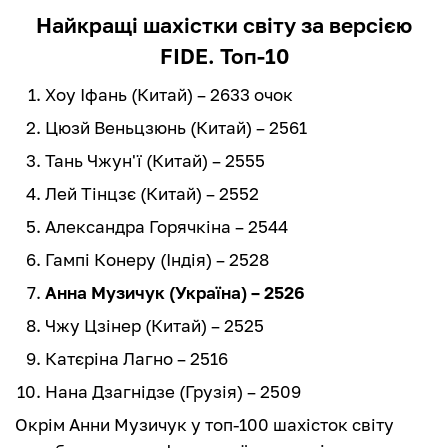
Найкращі шахістки світу за версією
FIDE. Топ-10
Хоу Іфань (Китай) – 2633 очок
Цюзй Веньцзюнь (Китай) – 2561
Тань Чжун'ї (Китай) – 2555
Лей Тінцзє (Китай) – 2552
Александра Горячкіна – 2544
Гампі Конеру (Індія) – 2528
Анна Музичук (Україна) – 2526
Чжу Цзінер (Китай) – 2525
Катєріна Лагно – 2516
Нана Дзагнідзе (Грузія) – 2509
Окрім Анни Музичук у топ-100 шахісток світу