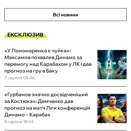
Всі новини
ЕКСКЛЮЗИВ
«У Пономаренка є чуйка»:
Максимов похвалив Динамо за
перемогу над Карабахом у ЛК і дав
прогноз на гру в Баку
7 серпня 08:46
«Гурбанов значно досвідченіший
за Костюка»: Демченко дав
прогноз на матч Ліги конференцій
Динамо – Карабах
5 серпня 18:54