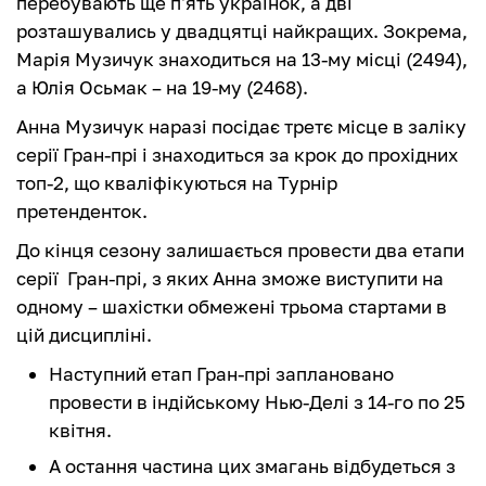
перебувають ще п'ять українок, а дві
розташувались у двадцятці найкращих. Зокрема,
Марія Музичук знаходиться на 13-му місці (2494),
а Юлія Осьмак – на 19-му (2468).
Анна Музичук наразі посідає третє місце в заліку
серії Гран-прі і знаходиться за крок до прохідних
топ-2, що кваліфікуються на Турнір
претенденток.
До кінця сезону залишається провести два етапи
серії Гран-прі, з яких Анна зможе виступити на
одному – шахістки обмежені трьома стартами в
цій дисципліні.
Наступний етап Гран-прі заплановано
провести в індійському Нью-Делі з 14-го по 25
квітня.
А остання частина цих змагань відбудеться з