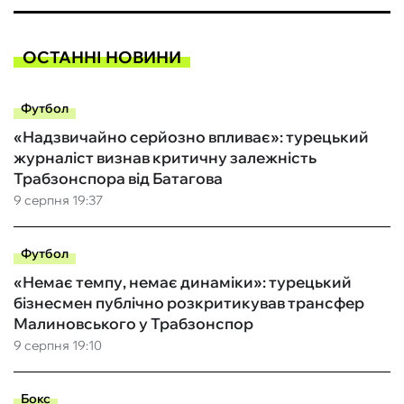
ОСТАННІ НОВИНИ
Футбол
«Надзвичайно серйозно впливає»: турецький
журналіст визнав критичну залежність
Трабзонспора від Батагова
9 серпня 19:37
Футбол
«Немає темпу, немає динаміки»: турецький
бізнесмен публічно розкритикував трансфер
Малиновського у Трабзонспор
9 серпня 19:10
Бокс