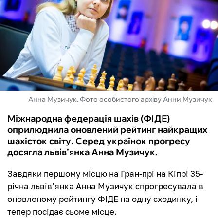
ФУТЗАЛ
ІНШІ
БУКМЕКЕРИ
Анна Музичук. Фото особистого архіву Анни Музичук
Міжнародна федерація шахів (ФІДЕ)
оприлюднила оновлений рейтинг найкращих
шахісток світу. Серед українок прогресу
досягла львів’янка Анна Музичук.
Завдяки першому місцю на Гран-прі на Кіпрі 35-
річна львів’янка Анна Музичук спрогресувала в
оновленому рейтингу ФІДЕ на одну сходинку, і
тепер посідає сьоме місце.