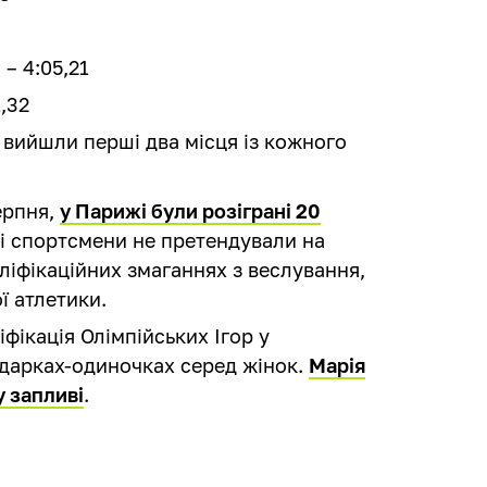
9
– 4:05,21
,32
 вийшли перші два місця із кожного
ерпня,
у Парижі були розіграні 20
кі спортсмени не претендували на
аліфікаційних змаганнях з веслування,
ї атлетики.
іфікація Олімпійських Ігор у
йдарках-одиночках серед жінок.
Марія
у запливі
.