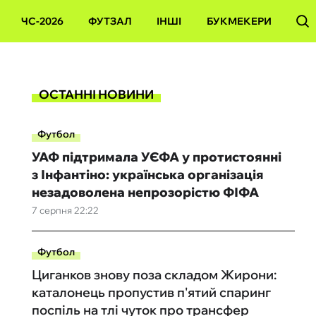
ЧС-2026
ФУТЗАЛ
ІНШІ
БУКМЕКЕРИ
ОСТАННІ НОВИНИ
Футбол
УАФ підтримала УЄФА у протистоянні
з Інфантіно: українська організація
незадоволена непрозорістю ФІФА
7 серпня 22:22
Футбол
Циганков знову поза складом Жирони:
каталонець пропустив п'ятий спаринг
поспіль на тлі чуток про трансфер