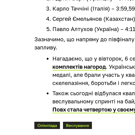
Карло Таччіні (Італія) – 3:59,5
Сергей Ємельянов (Казахстан) 
Павло Алтухов (Україна) – 4:11
Зазначимо, що напряму до півфіналу
запливу.
Нагадаємо, що у вівторок, 6 с
комплектів нагород
. Українсь
медалі, але брали участь у кв
скелелазіння, боротьби і легко
Також сьогодні відбулася квал
веслувальному спринті на ба
Повх стала четвертою у своєм
Олімпіада
Веслування