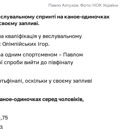
Павло Алтухов. Фото: НОК України
веслувальному спринті на каное-одиночках
своєму запливі.
ча кваліфікація у веслувальному
 Олімпійських Ігор.
ена одним спортсменом – Павлом
ої спроби вийти до півфіналу
тьфіналі, оскільки у своєму запливі
аное-одиночках серед чоловіків,
4,75
93