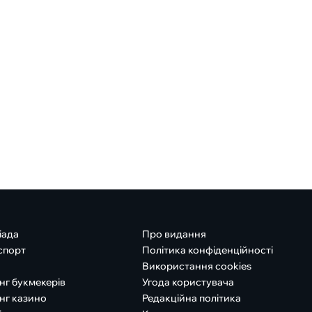
іада
Про видання
спорт
Політика конфіденційності
Використання cookies
нг букмекерів
Угода користувача
нг казино
Редакційна політика