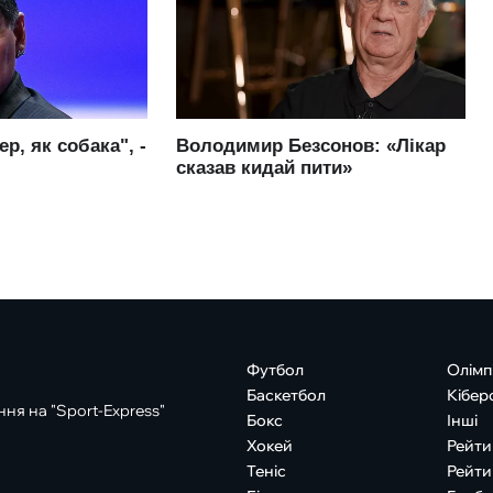
Футбол
Олімп
Баскетбол
Кібер
ня на "Sport-Express"
Бокс
Інші
Хокей
Рейти
Теніс
Рейти