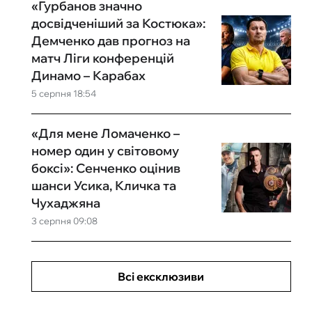
«Гурбанов значно
досвідченіший за Костюка»:
Демченко дав прогноз на
матч Ліги конференцій
Динамо – Карабах
5 серпня 18:54
«Для мене Ломаченко –
номер один у світовому
боксі»: Сенченко оцінив
шанси Усика, Кличка та
Чухаджяна
3 серпня 09:08
Всі ексклюзиви