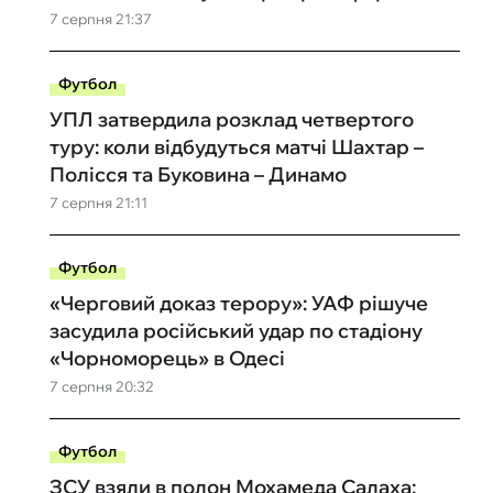
7 серпня 21:37
Футбол
УПЛ затвердила розклад четвертого
туру: коли відбудуться матчі Шахтар –
Полісся та Буковина – Динамо
7 серпня 21:11
Футбол
«Черговий доказ терору»: УАФ рішуче
засудила російський удар по стадіону
«Чорноморець» в Одесі
7 серпня 20:32
Футбол
ЗСУ взяли в полон Мохамеда Салаха: