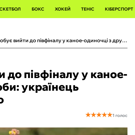
СКЕТБОЛ
БОКС
ХОКЕЙ
ТЕНІС
КІБЕРСПОРТ
Алтухов спробує вийти до півфіналу у каное-одиночці з другої спроби: українець провалив кваліфікацію
 до півфіналу у каное-
оби: українець
ю
★
★
★
★
★
★
★
★
★
★
1 голос