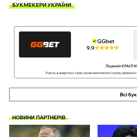
БУКМЕКЕРИ УКРАЇНИ
GGbet
9.9
Ліцензія КРАІЛ №
Участь в азартних іграх може викликати ігрову залежні
Всі бу