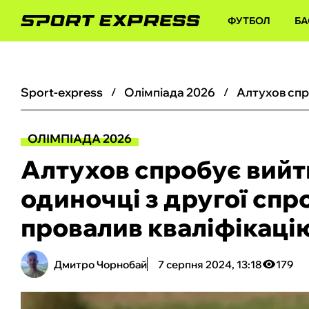
ФУТБОЛ
БА
sport-express
олімпіада 2026
ОЛІМПІАДА 2026
Алтухов спробує вийти
одиночці з другої спр
провалив кваліфікаці
Дмитро Чорнобай
7 серпня 2024, 13:18
179