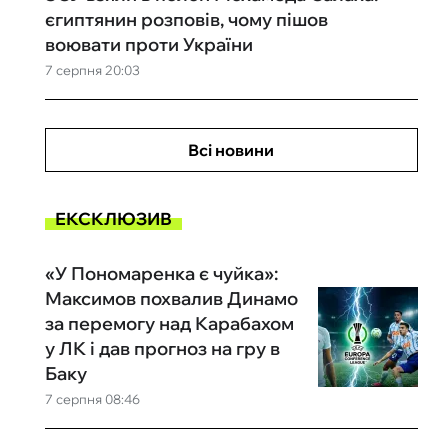
єгиптянин розповів, чому пішов
воювати проти України
7 серпня 20:03
Всі новини
ЕКСКЛЮЗИВ
«У Пономаренка є чуйка»:
Максимов похвалив Динамо
за перемогу над Карабахом
у ЛК і дав прогноз на гру в
Баку
7 серпня 08:46