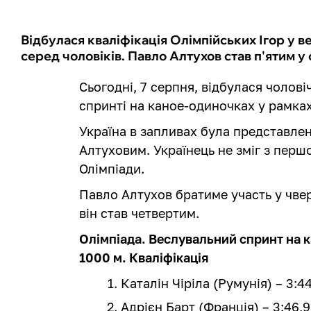
Відбулася кваліфікація Олімпійських Ігор у 
серед чоловіків. Павло Алтухов став п'ятим у 
Сьогодні, 7 серпня, відбулася чолові
спринті на каное-одиночках у рамках
Україна в запливах була представл
Алтуховим. Українець не зміг з перш
Олімпіади.
Павло Алтухов братиме участь у чвер
він став четвертим.
Олімпіада. Веслувальний спринт на к
1000 м. Кваліфікація
Каталін Чіріла (Румунія) – 3:4
Адрієн Барт (Франція) – 3:46,