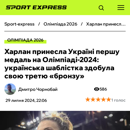
sport-express
олімпіада 2026
Харлан принесла Україні першу медаль на Олімпіаді-2024: українська шаблістка здобула свою третю «бронзу»
ФУТБОЛ
ОЛІМПІАДА 2026
БАСКЕТБОЛ
Харлан принесла Україні першу
медаль на Олімпіаді-2024:
БОКС
українська шаблістка здобула
свою третю «бронзу»
ХОКЕЙ
Дмитро Чорнобай
586
ТЕНІС
★
★
★
★
★
★
★
★
★
★
1 голос
29 липня 2024, 22:06
КІБЕРСПОРТ
ЧС-2026