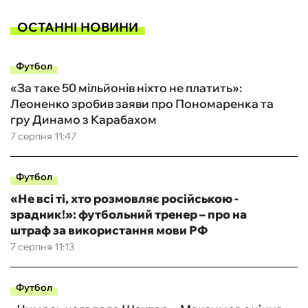
ОСТАННІ НОВИНИ
Футбол
«За таке 50 мільйонів ніхто не платить»:
Леоненко зробив заяви про Пономаренка та
гру Динамо з Карабахом
7 серпня 11:47
Футбол
«Не всі ті, хто розмовляє російською -
зрадник!»: футбольний тренер – про на
штраф за використання мови РФ
7 серпня 11:13
Футбол