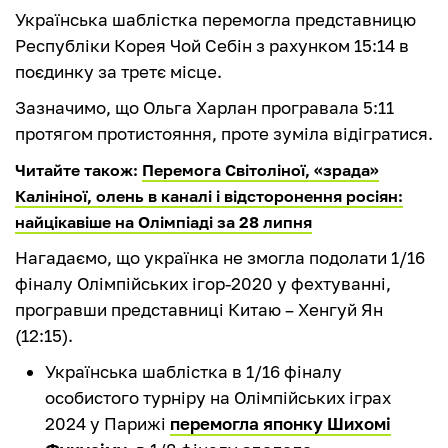
Українська шаблістка перемогла представницю
Республіки Корея Чой Себін з рахунком 15:14 в
поєдинку за третє місце.
Зазначимо, що Ольга Харлан програвала 5:11
протягом протистояння, проте зуміла відігратися.
Читайте також:
Перемога Світоліної, «зрада»
Калініної, олень в каналі і відсторонення росіян:
найцікавіше на Олімпіаді за 28 липня
Нагадаємо, що українка не змогла подолати 1/16
фіналу Олімпійських ігор-2020 у фехтуванні,
програвши представниці Китаю – Хенгуй Ян
(12:15).
Українська шаблістка в 1/16 фіналу
особистого турніру на Олімпійських іграх
2024 у Парижі
перемогла японку Шихомі