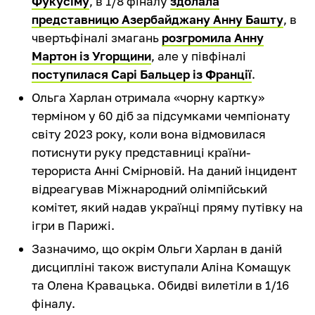
Фукусіму
, в 1/8 фіналу
здолала
представницю Азербайджану Анну Башту
, в
чвертьфіналі змагань
розгромила Анну
Мартон із Угорщини
, але у півфіналі
поступилася Сарі Бальцер із Франції
.
Ольга Харлан отримала «чорну картку»
терміном у 60 діб за підсумками чемпіонату
світу 2023 року, коли вона відмовилася
потиснути руку представниці країни-
терориста Анні Смірновій. На даний інцидент
відреагував Міжнародний олімпійський
комітет, який надав українці пряму путівку на
ігри в Парижі.
Зазначимо, що окрім Ольги Харлан в даній
дисципліні також виступали Аліна Комащук
та Олена Кравацька. Обидві вилетіли в 1/16
фіналу.