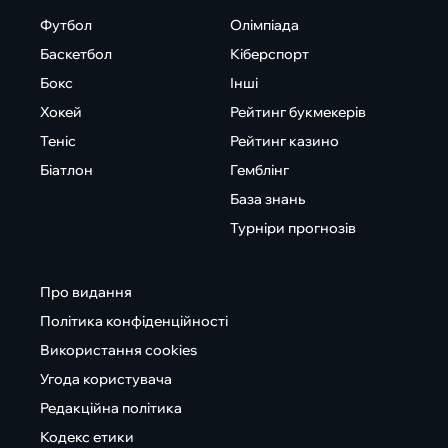
Футбол
Олімпіада
Баскетбол
Кіберспорт
Бокс
Інші
Хокей
Рейтинг букмекерів
Теніс
Рейтинг казино
Біатлон
Гемблінг
База знань
Турніри прогнозів
Про видання
Політика конфіденційності
Використання cookies
Угода користувача
Редакційна політика
Кодекс етики