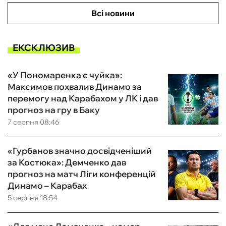
Всі новини
ЕКСКЛЮЗИВ
«У Пономаренка є чуйка»:
Максимов похвалив Динамо за
перемогу над Карабахом у ЛК і дав
прогноз на гру в Баку
7 серпня 08:46
«Гурбанов значно досвідченіший
за Костюка»: Демченко дав
прогноз на матч Ліги конференцій
Динамо – Карабах
5 серпня 18:54