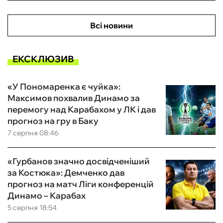
Всі новини
ЕКСКЛЮЗИВ
«У Пономаренка є чуйка»:
Максимов похвалив Динамо за
перемогу над Карабахом у ЛК і дав
прогноз на гру в Баку
7 серпня 08:46
«Гурбанов значно досвідченіший
за Костюка»: Демченко дав
прогноз на матч Ліги конференцій
Динамо – Карабах
5 серпня 18:54