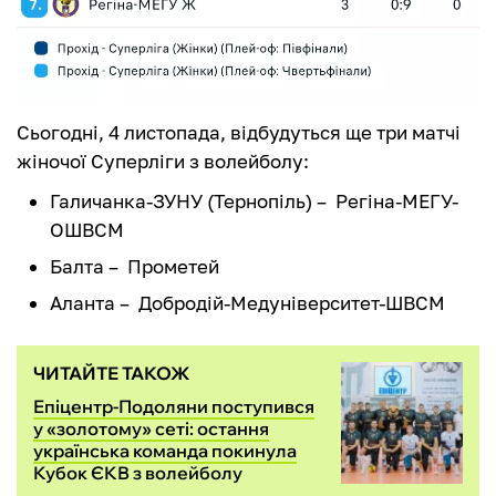
Сьогодні, 4 листопада, відбудуться ще три матчі
жіночої Суперліги з волейболу:
Галичанка-ЗУНУ (Тернопіль) – Регіна-МЕГУ-
ОШВСМ
Балта – Прометей
Аланта – Добродій-Медуніверситет-ШВСМ
ЧИТАЙТЕ ТАКОЖ
Епіцентр-Подоляни поступився
у «золотому» сеті: остання
українська команда покинула
Кубок ЄКВ з волейболу