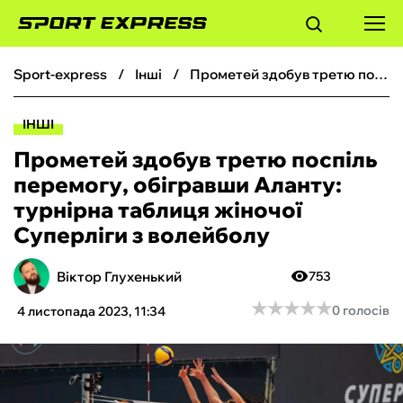
sport-express
інші
Прометей здобув третю поспіль перемогу, обігравши Аланту: турнірна таблиця жіночої Суперліги з волейболу
ФУТБОЛ
ІНШІ
БАСКЕТБОЛ
Прометей здобув третю поспіль
перемогу, обігравши Аланту:
БОКС
турнірна таблиця жіночої
Суперліги з волейболу
ХОКЕЙ
Віктор Глухенький
753
ТЕНІС
★
★
★
★
★
★
★
★
★
★
0 голосів
4 листопада 2023, 11:34
КІБЕРСПОРТ
ЧС-2026