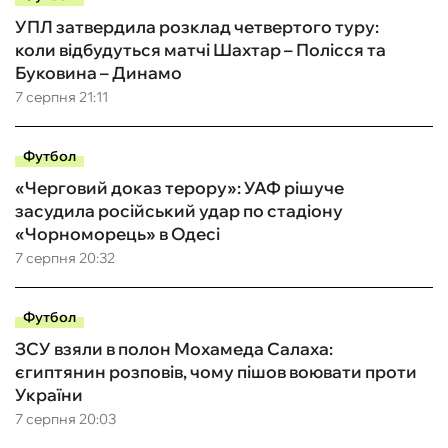
УПЛ затвердила розклад четвертого туру:
коли відбудуться матчі Шахтар – Полісся та
Буковина – Динамо
7 серпня 21:11
Футбол
«Черговий доказ терору»: УАФ рішуче
засудила російський удар по стадіону
«Чорноморець» в Одесі
7 серпня 20:32
Футбол
ЗСУ взяли в полон Мохамеда Салаха:
єгиптянин розповів, чому пішов воювати проти
України
7 серпня 20:03