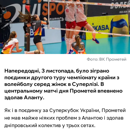
ФУТЗАЛ
ІНШІ
БУКМЕКЕРИ
Фото: ВК Прометей
Напередодні, 3 листопада, було зіграно
поєдинки другого туру чемпіонату країни з
волейболу серед жінок в Суперлізі. В
центральному матчі дня Прометей впевнено
здолав Аланту.
Як і в поєдинку за Суперкубок України, Прометей
не мав майже ніяких проблем з Алантою і здолав
дніпровський колектив у трьох сетах.