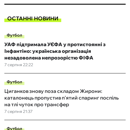
ОСТАННІ НОВИНИ
Футбол
УАФ підтримала УЄФА у протистоянні з
Інфантіно: українська організація
незадоволена непрозорістю ФІФА
7 серпня 22:22
Футбол
Циганков знову поза складом Жирони:
каталонець пропустив п'ятий спаринг поспіль
на тлі чуток про трансфер
7 серпня 21:37
Футбол