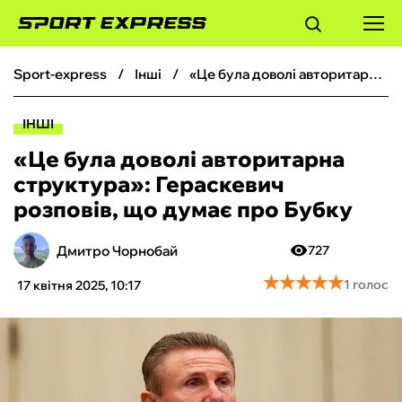
sport-express
інші
«Це була доволі авторитарна структура»: Гераскевич розповів, що думає про Бубку
ФУТБОЛ
ІНШІ
БАСКЕТБОЛ
«Це була доволі авторитарна
структура»: Гераскевич
БОКС
розповів, що думає про Бубку
ХОКЕЙ
Дмитро Чорнобай
727
★
★
★
★
★
★
★
★
★
★
1 голос
17 квітня 2025, 10:17
ТЕНІС
КІБЕРСПОРТ
ЧС-2026