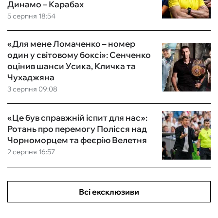
Динамо – Карабах
5 серпня 18:54
«Для мене Ломаченко – номер
один у світовому боксі»: Сенченко
оцінив шанси Усика, Кличка та
Чухаджяна
3 серпня 09:08
«Це був справжній іспит для нас»:
Ротань про перемогу Полісся над
Чорноморцем та феєрію Велетня
2 серпня 16:57
Всі ексклюзиви