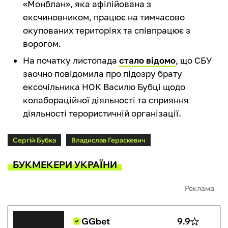
«Монблан», яка афілійована з
ексчиновником, працює на тимчасово
окупованих територіях та співпрацює з
ворогом.
На початку листопада
стало відомо
, що СБУ
заочно повідомила про підозру брату
ексочільника НОК Василю Бубці щодо
колабораційної діяльності та сприяння
діяльності терористичній організації.
Сергій Бубка
Владислав Гераскевич
БУКМЕКЕРИ УКРАЇНИ
Реклама
GGbet
9.9