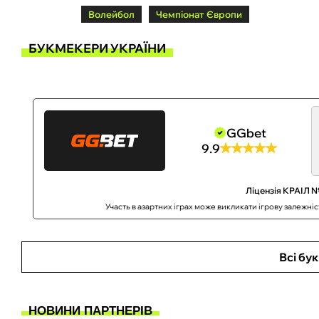
Волейбол
Чемпіонат Європи
БУКМЕКЕРИ УКРАЇНИ
GGbet
9.9
Ліцензія КРАІЛ №
Участь в азартних іграх може викликати ігрову залежні
Всі бу