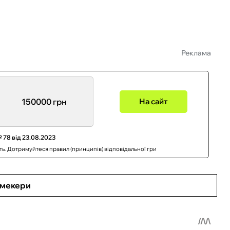
Реклама
150000 грн
На сайт
 78 від 23.08.2023
сть. Дотримуйтеся правил (принципів) відповідальної гри
кмекери