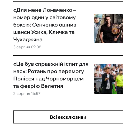
«Для мене Ломаченко –
номер один у світовому
боксі»: Сенченко оцінив
шанси Усика, Кличка та
Чухаджяна
3 серпня 09:08
«Це був справжній іспит для
нас»: Ротань про перемогу
Полісся над Чорноморцем
та феєрію Велетня
2 серпня 16:57
Всі ексклюзиви