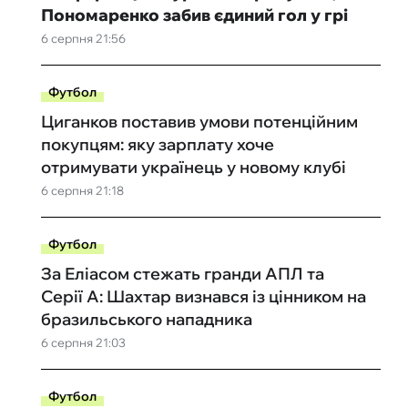
Пономаренко забив єдиний гол у грі
6 серпня 21:56
Футбол
Циганков поставив умови потенційним
покупцям: яку зарплату хоче
отримувати українець у новому клубі
6 серпня 21:18
Футбол
За Еліасом стежать гранди АПЛ та
Серії А: Шахтар визнався із цінником на
бразильського нападника
6 серпня 21:03
Футбол