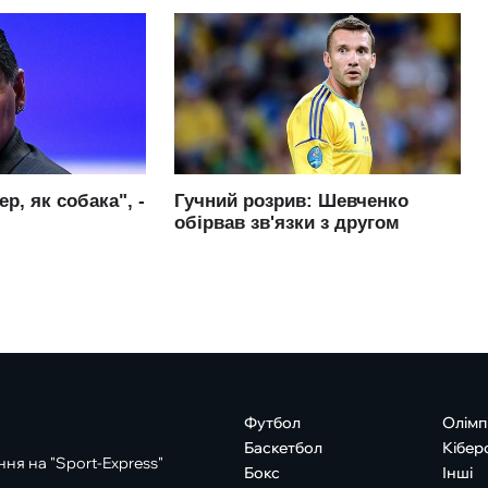
Футбол
Олімп
Баскетбол
Кібер
ня на "Sport-Express"
Бокс
Інші