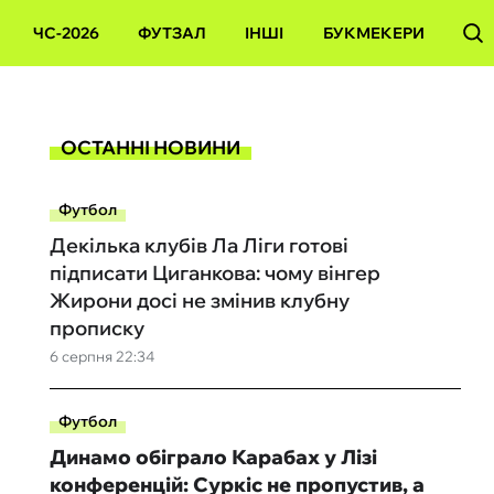
ЧС-2026
ФУТЗАЛ
ІНШІ
БУКМЕКЕРИ
ОСТАННІ НОВИНИ
Футбол
Декілька клубів Ла Ліги готові
підписати Циганкова: чому вінгер
Жирони досі не змінив клубну
прописку
6 серпня 22:34
Футбол
Динамо обіграло Карабах у Лізі
конференцій: Суркіс не пропустив, а