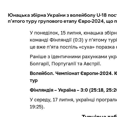
Юнацька збірна України з волейболу U-18 пост
п’ятого туру групового етапу Євро-2024, що п
У понеділок, 15 липня, юнацька збір
команді Фінляндії (0:3) у п’ятому ту
це вже п’ята поспіль «суха» поразка 
Раніше з ідентичними рахунками укр
Болгарії, Португалії та Австрії.
Волейбол. Чемпіонат Європи-2024. Ю
тур
Фінляндія – Україна
–
3:0 (25:18, 25:2
У середу, 17 липня, українці програли 
19:25).
Турнірна таб