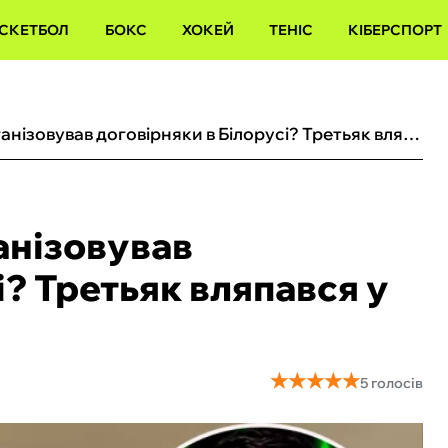
СКЕТБОЛ
БОКС
ХОКЕЙ
ТЕНІС
КІБЕРСПОРТ
Друг Мілевського організовував договірняки в Білорусі? Третьяк вляпався у черговий скандал
анізовував
і? Третьяк вляпався у
★
★
★
★
★
★
★
★
★
★
5 голосів