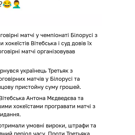
овірні матчі у чемпіонаті Білорусі з
 хокеїстів Вітебська і суд довів їх
говірні матчі організовував
рнувся українець Третьяк з
говірних матчів у Білорусі та
інцову пристойну суму грошей.
 Вітебська Антона Мєдведєва та
шими хокеїстами програвати матчі з
видання.
 отримали умовні вироки, штрафи та
евний період часу. Проти Третьяка