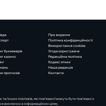
іада
Про видання
спорт
Політика конфіденційності
Використання cookies
нг букмекерів
Угода користувача
нг казино
Редакційна політика
інг
Кодекс етики
знань
Наша редакція
ри прогнозів
Контакти
к та/інших платежів, які пов’язані/можуть бути пов’язані з
ся виключно в інформаційних цілях.