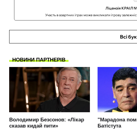
Ліцензія КРАІЛ №
Участь в азартних іграх може викликати ігрову залежні
Всі бу