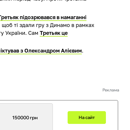
Третьяк підозрювався в намаганні
, щоб ті здали гру з Динамо в рамках
ту України. Сам
Третьяк це
іктував з Олександром Алієвим
.
Реклама
150000 грн
На сайт