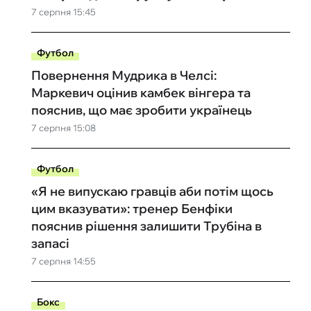
7 серпня 15:45
Футбол
Повернення Мудрика в Челсі:
Маркевич оцінив камбек вінгера та
пояснив, що має зробити українець
7 серпня 15:08
Футбол
«Я не випускаю гравців аби потім щось
цим вказувати»: тренер Бенфіки
пояснив рішення залишити Трубіна в
запасі
7 серпня 14:55
Бокс