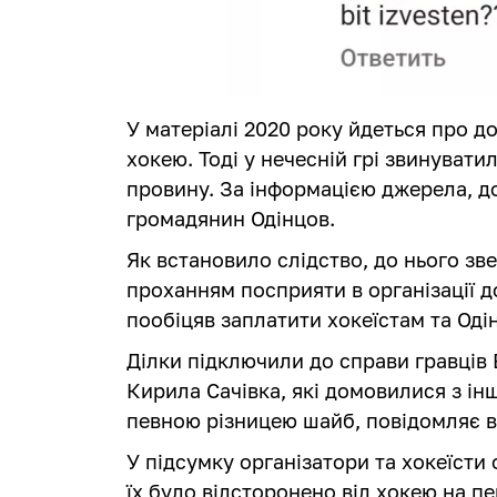
У матеріалі 2020 року йдеться про дог
хокею. Тоді у нечесній грі звинуватили
провину. За інформацією джерела, до
громадянин Одінцов.
Як встановило слідство, до нього зве
проханням посприяти в організації до
пообіцяв заплатити хокеїстам та Од
Ділки підключили до справи гравців
Кирила Сачівка, які домовилися з ін
певною різницею шайб, повідомляє 
У підсумку організатори та хокеїсти
їх було відсторонено від хокею на п