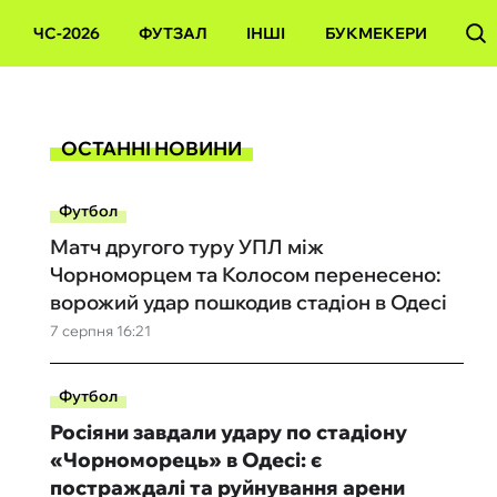
ЧС-2026
ФУТЗАЛ
ІНШІ
БУКМЕКЕРИ
ОСТАННІ НОВИНИ
Футбол
Матч другого туру УПЛ між
Чорноморцем та Колосом перенесено:
ворожий удар пошкодив стадіон в Одесі
7 серпня 16:21
Футбол
Росіяни завдали удару по стадіону
«Чорноморець» в Одесі: є
постраждалі та руйнування арени