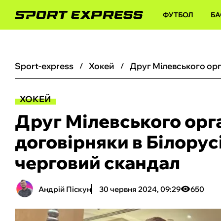
ФУТБОЛ
БА
sport-express
хокей
ХОКЕЙ
Друг Мілевського орг
договірняки в Білорус
черговий скандал
Андрій Піскун
30 червня 2024, 09:29
650