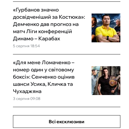
«Гурбанов значно
досвідченіший за Костюка»:
Демченко дав прогноз на
матч Ліги конференцій
Динамо – Карабах
5 серпня 18:54
«Для мене Ломаченко –
номер один у світовому
боксі»: Сенченко оцінив
шанси Усика, Кличка та
Чухаджяна
3 серпня 09:08
Всі ексклюзиви