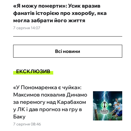
«Я можу померти»: Усик вразив
фанатів історією про хворобу, яка
могла забрати його життя
7 серпня 14:07
Всі новини
ЕКСКЛЮЗИВ
«У Пономаренка є чуйка»:
Максимов похвалив Динамо
за перемогу над Карабахом
у ЛК і дав прогноз на гру в
Баку
7 серпня 08:46