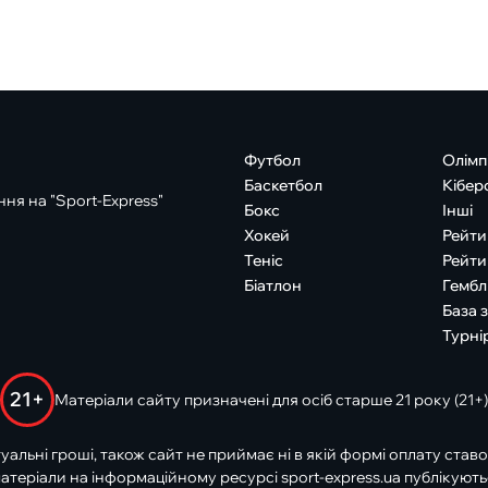
Футбол
Олімп
Баскетбол
Кібер
ня на "Sport-Express"
Бокс
Інші
Хокей
Рейти
Теніс
Рейти
Біатлон
Гембл
База 
Турні
21+
Матеріали сайту призначені для осіб старше 21 року (21+)
туальні гроші, також сайт не приймає ні в якій формі оплату ставо
атеріали на інформаційному ресурсі sport-express.ua публікують