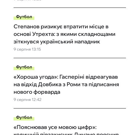
Футбол
Степанов ризикує втратити місце в
основі Утрехта: з якими складнощами
зіткнувся український нападник
9 серпня 13:15
Футбол
«Хороша угода»: Гасперіні відреагував
на відхід Довбика з Роми та підписання
нового форварда
9 серпня 12:42
Футбол
«Пояснював усе мовою цифр»:
колишній півзахисник Динамо пояснив