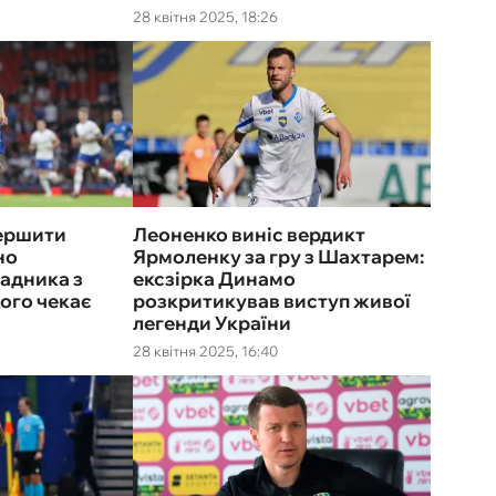
28 квітня 2025, 18:26
вершити
Леоненко виніс вердикт
но
Ярмоленку за гру з Шахтарем:
падника з
ексзірка Динамо
кого чекає
розкритикував виступ живої
легенди України
28 квітня 2025, 16:40