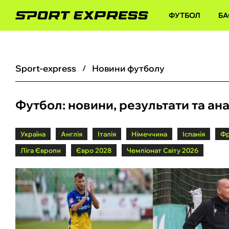
ФУТБОЛ
БА
sport-express
Новини футболу
Футбол: новини, результати та ан
Україна
Англія
Італія
Німеччина
Іспанія
Фр
Ліга Європи
Євро 2028
Чемпіонат Світу 2026