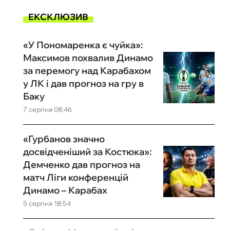
ЕКСКЛЮЗИВ
«У Пономаренка є чуйка»:
Максимов похвалив Динамо
за перемогу над Карабахом
у ЛК і дав прогноз на гру в
Баку
7 серпня 08:46
«Гурбанов значно
досвідченіший за Костюка»:
Демченко дав прогноз на
матч Ліги конференцій
Динамо – Карабах
5 серпня 18:54