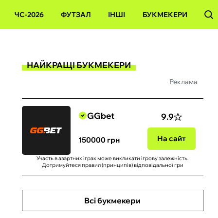
ЧС-2026
ФУТЗАЛ
ІНШІ
БУКМЕКЕРИ
НАЙКРАЩІ БУКМЕКЕРИ
Реклама
GGbet
9.9
На сайт
150000 грн
Участь в азартних іграх може викликати ігрову залежність.
Дотримуйтеся правил (принципів) відповідальної гри
Всі букмекери