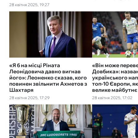
28 квітня 2025, 19:27
«Я б на місці Ріната
«Він може пере
Леонідовича давно вигнав
Довбика»: назва
його»: Леоненко сказав, кого
українського на
повинен звільнити Ахметов з
топ-10 Європи, я
Шахтаря
велике майбутнє
28 квітня 2025, 17:29
28 квітня 2025, 17:02