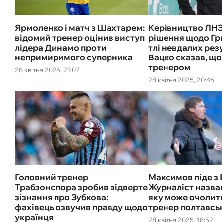
Ярмоленко і матч з Шахтарем:
Керівництво ЛНЗ
відомий тренер оцінив виступ
рішення щодо Гр
лідера Динамо проти
тлі невдалих резу
непримиримого суперника
Вацко сказав, що
тренером
28 квітня 2025, 21:07
28 квітня 2025, 20:46
Головний тренер
Максимов піде з
Трабзонспора зробив відверте
Журналіст назва
зізнання про Зубкова:
яку може очолит
фахівець озвучив правду щодо
тренер полтавсь
українця
28 квітня 2025, 18:52