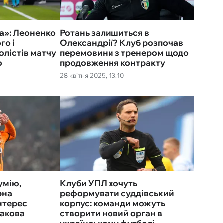
а»: Леоненко
Ротань залишиться в
го і
Олександрії? Клуб розпочав
олістів матчу
перемовини з тренером щодо
о
продовження контракту
28 квітня 2025, 13:10
умію,
Клуби УПЛ хочуть
рна
реформувати суддівський
нтерес
корпус: команди можуть
дакова
створити новий орган в
українському футболі