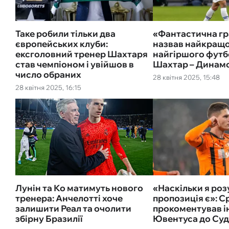
Таке робили тільки два
«Фантастична гр
європейських клуби:
назвав найкращо
ексголовний тренер Шахтаря
найгіршого футб
став чемпіоном і увійшов в
Шахтар – Динам
число обраних
28 квітня 2025, 15:48
28 квітня 2025, 16:15
Лунін та Ко матимуть нового
«Наскільки я роз
тренера: Анчелотті хоче
пропозиція є»: С
залишити Реал та очолити
прокоментував і
збірну Бразилії
Ювентуса до Су