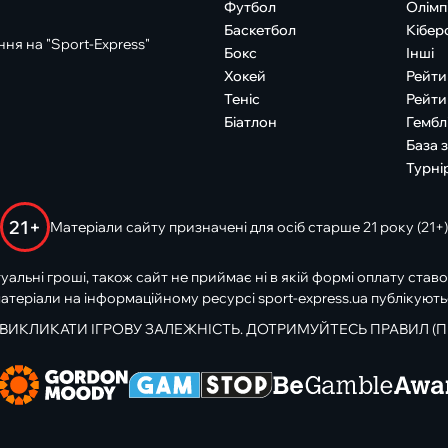
Футбол
Олімп
Баскетбол
Кібер
ня на "Sport-Express"
Бокс
Інші
Хокей
Рейти
Теніс
Рейти
Біатлон
Гембл
База 
Турні
21+
Матеріали сайту призначені для осіб старше 21 року (21+)
туальні гроші, також сайт не приймає ні в якій формі оплату ставо
атеріали на інформаційному ресурсі sport-express.ua публікують
 ВИКЛИКАТИ ІГРОВУ ЗАЛЕЖНІСТЬ. ДОТРИМУЙТЕСЬ ПРАВИЛ (П