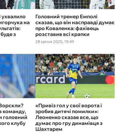
 ухвалило
Головний тренер Емполі
игорчука на
сказав, що він насправді думає
льтатів:
про Коваленка: фахівець
 буде з
розставив всі крапки
28 квітня 2025, 19:49
 Ворскли?
«Привіз гол у свої ворота і
в команду,
зробив дитячі помилки»:
и головний
Леоненко сказав все, що
кого клубу
думає про гру динамівця з
Шахтарем