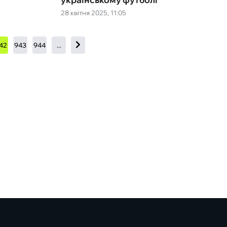
28 квітня 2025, 11:05
42
943
944
...