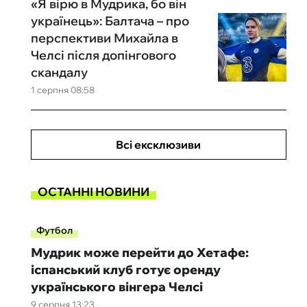
«Я вірю в Мудрика, бо він
українець»: Балтача – про
перспективи Михайла в
Челсі після допінгового
скандалу
1 серпня 08:58
Всі ексклюзиви
ОСТАННІ НОВИНИ
Футбол
Мудрик може перейти до Хетафе:
іспанський клуб готує оренду
українського вінгера Челсі
9 серпня 13:23