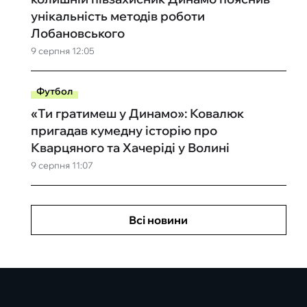
унікальність методів роботи
Лобановського
9 серпня 12:05
Футбол
«Ти гратимеш у Динамо»: Ковалюк
пригадав кумедну історію про
Кварцяного та Хачеріді у Волині
9 серпня 11:07
Всі новини