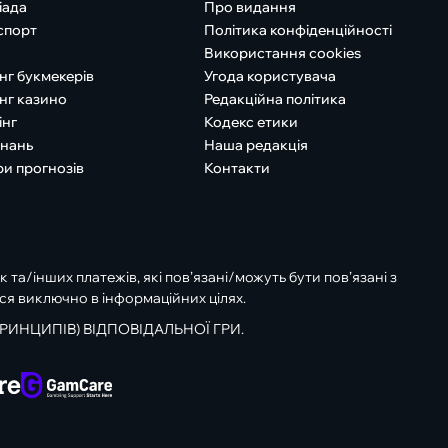
іада
Про видання
спорт
Політика конфіденційності
Використання cookies
нг букмекерів
Угода користувача
нг казино
Редакційна політика
інг
Кодекс етики
знань
Наша редакція
ри прогнозів
Контакти
к та/інших платежів, які пов’язані/можуть бути пов’язані з
ся виключно в інформаційних цілях.
РИНЦИПІВ) ВІДПОВІДАЛЬНОЇ ГРИ.