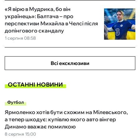
«Я вірю в Мудрика, бо він
українець»: Балтача – про
перспективи Михайла в Челсі після
допінгового скандалу
1 серпня 08:58
Всі ексклюзиви
ОСТАННІ НОВИНИ
Футбол
Ярмоленко хотів бути схожим на Мілевського,
а тепер шкодує: купівлю якого авто вінгер
Динамо вважає помилкою
8 серпня 15:00