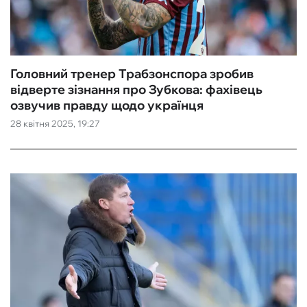
ФУТЗАЛ
ІНШІ
Головний тренер Трабзонспора зробив
відверте зізнання про Зубкова: фахівець
БУКМЕКЕРИ
озвучив правду щодо українця
28 квітня 2025, 19:27