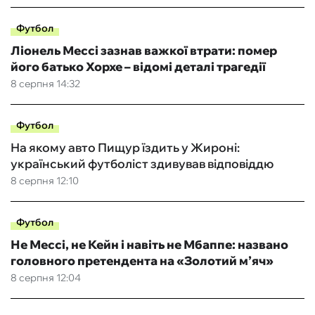
Футбол
Ліонель Мессі зазнав важкої втрати: помер
його батько Хорхе – відомі деталі трагедії
8 серпня 14:32
Футбол
На якому авто Пищур їздить у Жироні:
український футболіст здивував відповіддю
8 серпня 12:10
Футбол
Не Мессі, не Кейн і навіть не Мбаппе: названо
головного претендента на «Золотий м’яч»
8 серпня 12:04