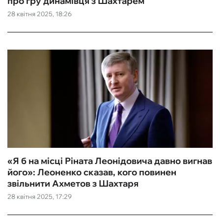
про гру динамівця з Шахтарем
28 квітня 2025, 18:26
«Я б на місці Ріната Леонідовича давно вигнав
його»: Леоненко сказав, кого повинен
звільнити Ахметов з Шахтаря
28 квітня 2025, 17:29