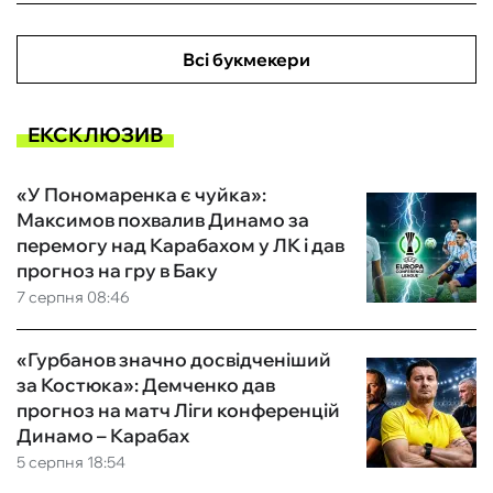
Всі букмекери
ЕКСКЛЮЗИВ
«У Пономаренка є чуйка»:
Максимов похвалив Динамо за
перемогу над Карабахом у ЛК і дав
прогноз на гру в Баку
7 серпня 08:46
«Гурбанов значно досвідченіший
за Костюка»: Демченко дав
прогноз на матч Ліги конференцій
Динамо – Карабах
5 серпня 18:54