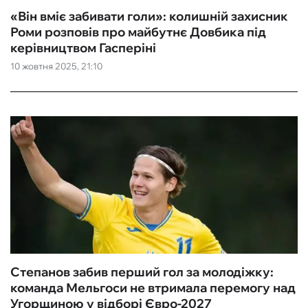
«Він вміє забивати голи»: колишній захисник
Роми розповів про майбутнє Довбика під
керівництвом Гасперіні
10 жовтня 2025, 21:10
Степанов забив перший гол за молодіжку:
команда Мельгоси не втримала перемогу над
Угорщиною у відборі Євро-2027