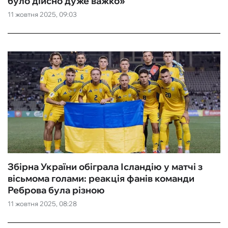
було дійсно дуже важко»
11 жовтня 2025, 09:03
Збірна України обіграла Ісландію у матчі з
вісьмома голами: реакція фанів команди
Реброва була різною
11 жовтня 2025, 08:28