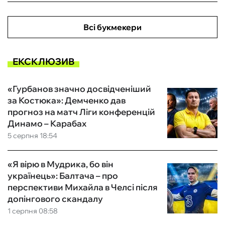
Всі букмекери
ЕКСКЛЮЗИВ
«Гурбанов значно досвідченіший
за Костюка»: Демченко дав
прогноз на матч Ліги конференцій
Динамо – Карабах
5 серпня 18:54
«Я вірю в Мудрика, бо він
українець»: Балтача – про
перспективи Михайла в Челсі після
допінгового скандалу
1 серпня 08:58