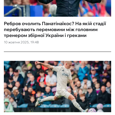
Ребров очолить Панатінаїкос? На якій стадії
перебувають перемовини між головним
тренером збірної України і греками
10 жовтня 2025, 19:48