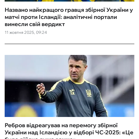
Названо найкращого гравця збірної України у
матчі проти Ісландії: аналітичні портали
винесли свій вердикт
11 жовтня 2025, 09:24
Ребров відреагував на перемогу збірної
України над Ісландією у відборі ЧС-2025: «‎Це