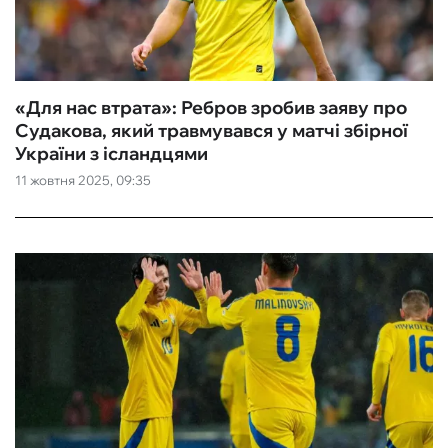
ФУТЗАЛ
ІНШІ
«Для нас втрата‎»: Ребров зробив заяву про
Судакова, який травмувався у матчі збірної
БУКМЕКЕРИ
України з ісландцями
11 жовтня 2025, 09:35