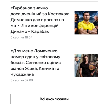
«Гурбанов значно
досвідченіший за Костюка»:
Демченко дав прогноз на
матч Ліги конференцій
Динамо – Карабах
5 серпня 18:54
«Для мене Ломаченко –
номер один у світовому
боксі»: Сенченко оцінив
шанси Усика, Кличка та
Чухаджяна
3 серпня 09:08
Всі ексклюзиви