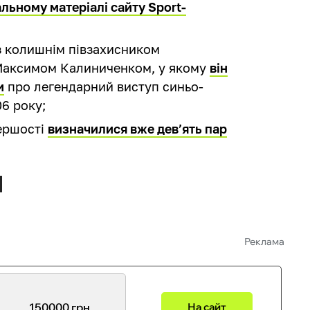
альному матеріалі сайту Sport-
з колишнім півзахисником
 Максимом Калиниченком, у якому
він
и
про легендарний виступ синьо-
06 року;
першості
визначилися вже дев’ять пар
Реклама
150000 грн
На сайт