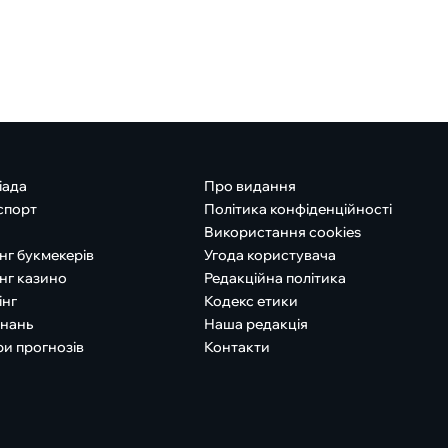
іада
Про видання
спорт
Політика конфіденційності
Використання cookies
нг букмекерів
Угода користувача
нг казино
Редакційна політика
інг
Кодекс етики
знань
Наша редакція
ри прогнозів
Контакти