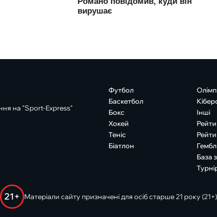
Футбол
Олімп
Баскетбол
Кібер
ня на "Sport-Express"
Бокс
Інші
Хокей
Рейти
Теніс
Рейти
Біатлон
Гембл
База 
Турні
21+
Матеріали сайту призначені для осіб старше 21 року (21+)