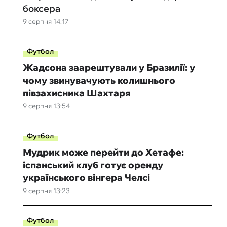
боксера
9 серпня 14:17
Футбол
Жадсона заарештували у Бразилії: у
чому звинувачують колишнього
півзахисника Шахтаря
9 серпня 13:54
Футбол
Мудрик може перейти до Хетафе:
іспанський клуб готує оренду
українського вінгера Челсі
9 серпня 13:23
Футбол