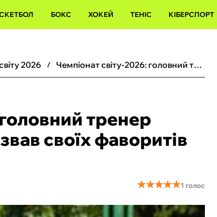
СКЕТБОЛ
БОКС
ХОКЕЙ
ТЕНІС
КІБЕРСПОРТ
 світу 2026
Чемпіонат світу-2026: головний тренер Оболоні Антоненко назвав своїх фаворитів Мундіалю
 головний тренер
звав своїх фаворитів
★
★
★
★
★
★
★
★
★
★
1 голос