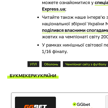
можете ознайомитися у
спеці
Express.ua
;
Читайте також наше інтерв’ю 
національної збірної України
поділився власними спогадам
жовтих на чемпіонаті світу 20
У рамках нинішньої світової 
1/16 фіналу.
УПЛ
Оболонь
Чемпіонат світу з футболу
БУКМЕКЕРИ УКРАЇНИ
GGbet