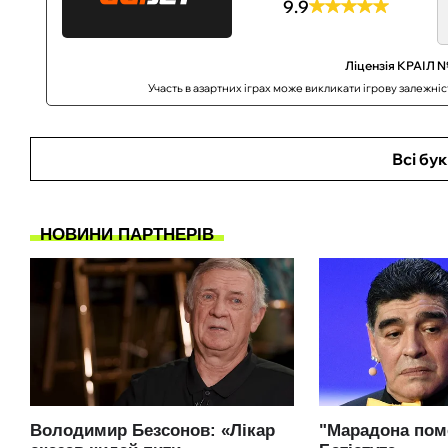
9.9
Ліцензія КРАІЛ №
Участь в азартних іграх може викликати ігрову залежні
Всі бу