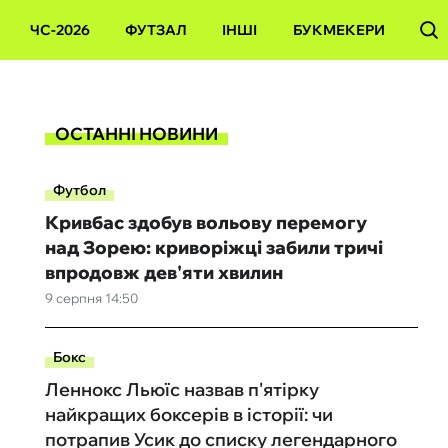
ЧС-2026
ФУТЗАЛ
ІНШІ
БУКМЕКЕРИ
ОСТАННІ НОВИНИ
Футбол
Кривбас здобув вольову перемогу
над Зорею: криворіжці забили тричі
впродовж дев'яти хвилин
9 серпня 14:50
Бокс
Леннокс Льюїс назвав п'ятірку
найкращих боксерів в історії: чи
потрапив Усик до списку легендарного