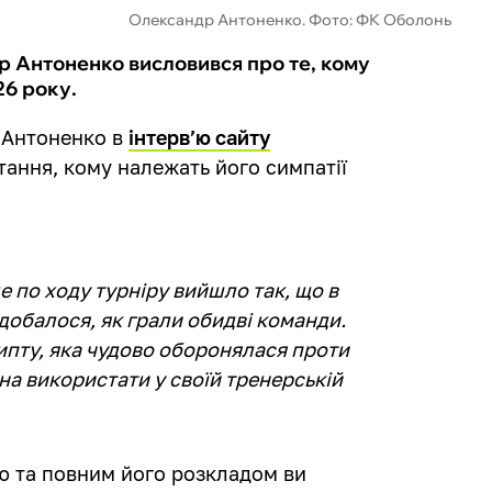
Олександр Антоненко. Фото: ФК Оболонь
р Антоненко висловився про те, кому
26 року.
 Антоненко в
інтерв’ю сайту
тання, кому належать його симпатії
 по ходу турніру вийшло так, що в
одобалося, як грали обидві команди.
гипту, яка чудово оборонялася проти
жна використати у своїй тренерській
ю та повним його розкладом ви