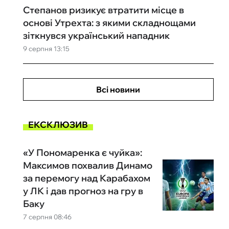
Степанов ризикує втратити місце в
основі Утрехта: з якими складнощами
зіткнувся український нападник
9 серпня 13:15
Всі новини
ЕКСКЛЮЗИВ
«У Пономаренка є чуйка»:
Максимов похвалив Динамо
за перемогу над Карабахом
у ЛК і дав прогноз на гру в
Баку
7 серпня 08:46