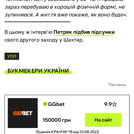
зараз перебуваю в хорошій фізичній формі, не
зупиняюся. А життя вже покаже, як воно буде».
В цьому ж інтерв’ю
Петряк підбив підсумки
свого другого заходу у Шахтар.
УПЛ
БУКМЕКЕРИ УКРАЇНИ
Реклама
GGbet
9.9
150000 грн
На сайт
Ліцензія КРАІЛ № 78 від 23.08.2023