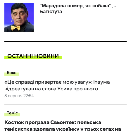
ОСТАННІ НОВИНИ
Бокс
«Це справді привертає мою увагу»: Ітаума
відреагував на слова Усика про нього
8 серпня 22:54
Теніс
Костюк програла Свьонтек: польська
тенісистка здолала українку у трьох сетах на