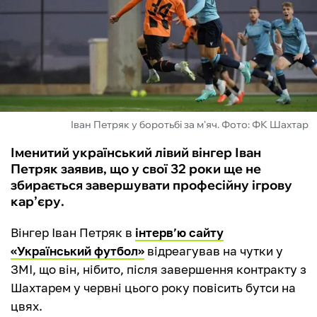
ФУТЗАЛ
ІНШІ
БУКМЕКЕРИ
Іван Петряк у боротьбі за м'яч. Фото: ФК Шахтар
Іменитий український лівий вінгер Іван
Петряк заявив, що у свої 32 роки ще не
збирається завершувати професійну ігрову
кар’єру.
Вінгер Іван Петряк в
інтерв’ю сайту
«Український футбол»
відреагував на чутки у
ЗМІ, що він, нібито, після завершення контракту з
Шахтарем у червні цього року повісить бутси на
цвях.