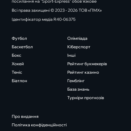
посилання на "Sport-Express" обов'язкове
Всі права захищені © 2023 - 2026 ТОВ «ПМХ»
Ідентифікатор медіа R40-06375
Футбол
Олімпіада
Баскетбол
Кіберспорт
Бокс
Інші
Хокей
Рейтинг букмекерів
Теніс
Рейтинг казино
Біатлон
Гемблінг
База знань
Турніри прогнозів
Про видання
Політика конфіденційності