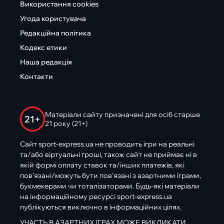
Використання cookies
Угода користувача
Редакційна політика
Кодекс етики
Наша редакція
Контакти
Матеріали сайту призначені для осіб старше
21+
21 року (21+)
Сайт sport-express.ua не проводить ігри на реальні
та/або віртуальні гроші, також сайт не приймає ні в
якій формі оплату ставок та/інших платежів, які
пов’язані/можуть бути пов’язані з азартними іграми,
букмекерами чи тоталізаторами. Будь-які матеріали
на інформаційному ресурсі sport-express.ua
публікуються виключно в інформаційних цілях.
УЧАСТЬ В АЗАРТНИХ ІГРАХ МОЖЕ ВИКЛИКАТИ