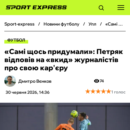
sport-express
новини футболу
упл
«Самі щось придумали»: Петряк відповів на «вкид» журналістів про свою кар'єру
ФУТБОЛ
ФУТБОЛ
БАСКЕТБОЛ
«Самі щось придумали»: Петряк
відповів на «вкид» журналістів
БОКС
про свою кар'єру
ХОКЕЙ
Дмитро Вєнков
74
★
★
★
★
★
★
★
★
★
★
1 голос
30 червня 2026, 14:36
ТЕНІС
КІБЕРСПОРТ
ЧС-2026