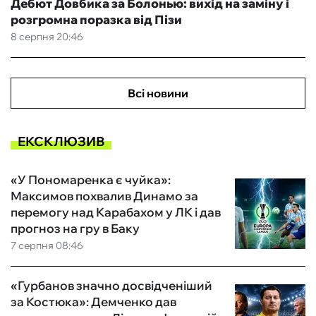
Дебют Довбика за Болонью: вихід на заміну і
розгромна поразка від Пізи
8 серпня 20:46
Всі новини
ЕКСКЛЮЗИВ
«У Пономаренка є чуйка»:
Максимов похвалив Динамо за
перемогу над Карабахом у ЛК і дав
прогноз на гру в Баку
7 серпня 08:46
«Гурбанов значно досвідченіший
за Костюка»: Демченко дав