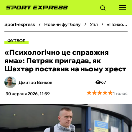
sport-express
новини футболу
упл
«Психологічно це справжня яма»: Петряк пригадав, як Шахтар поставив на ньому хрест
ФУТБОЛ
ФУТБОЛ
БАСКЕТБОЛ
«Психологічно це справжня
яма»: Петряк пригадав, як
БОКС
Шахтар поставив на ньому хрест
ХОКЕЙ
Дмитро Вєнков
67
★
★
★
★
★
★
★
★
★
★
1 голос
30 червня 2026, 11:39
ТЕНІС
КІБЕРСПОРТ
ЧС-2026