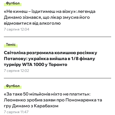
Футбол
«Не кинеш – їздитимеш на візку»: легенда
Динамо зізнався, що лікар змусив його
відмовитися від алкоголю
7 серпня 12:04
Теніс
Світоліна розгромила колишню росіянку
Потапову: українка вийшла в 1/8 фіналу
турніру WTA 1000 у Торонто
7 серпня 12:02
Футбол
«За таке 50 мільйонів ніхто не платить»:
Леоненко зробив заяви про Пономаренка та
гру Динамо з Карабахом
7 серпня 11:47