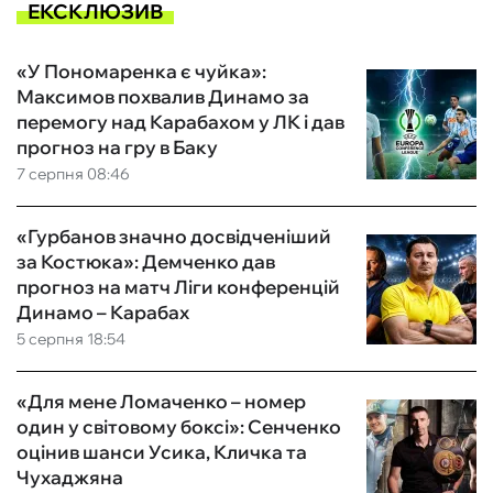
ЕКСКЛЮЗИВ
«У Пономаренка є чуйка»:
Максимов похвалив Динамо за
перемогу над Карабахом у ЛК і дав
прогноз на гру в Баку
7 серпня 08:46
«Гурбанов значно досвідченіший
за Костюка»: Демченко дав
прогноз на матч Ліги конференцій
Динамо – Карабах
5 серпня 18:54
«Для мене Ломаченко – номер
один у світовому боксі»: Сенченко
оцінив шанси Усика, Кличка та
Чухаджяна