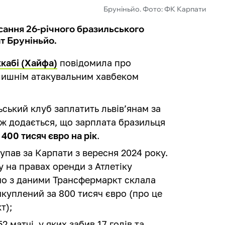
Бруніньйо. Фото: ФК Карпати
сання 26-річного бразильського
т Бруніньйо.
кабі (Хайфа)
повідомила про
олишнім атакувальним хавбеком
льський клуб заплатить львів’янам за
ож додається, що зарплата бразильця
и
400 тисяч євро на рік
.
упав за Карпати з вересня 2024 року.
у на правах оренди з Атлетіку
дно з даними Трансфермаркт склала
викуплений за 800 тисяч євро (про це
т);
 матчі, у яких забив 17 голів та