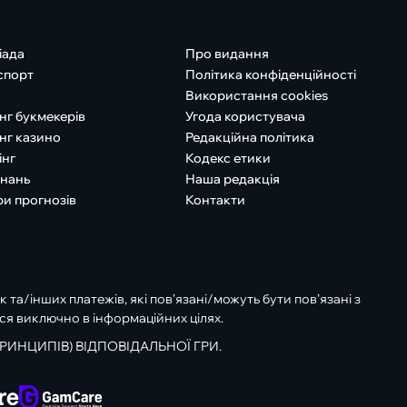
іада
Про видання
спорт
Політика конфіденційності
Використання cookies
нг букмекерів
Угода користувача
нг казино
Редакційна політика
інг
Кодекс етики
знань
Наша редакція
ри прогнозів
Контакти
к та/інших платежів, які пов’язані/можуть бути пов’язані з
ся виключно в інформаційних цілях.
РИНЦИПІВ) ВІДПОВІДАЛЬНОЇ ГРИ.