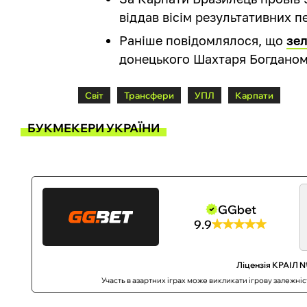
віддав вісім результативних п
Раніше повідомлялося, що
зел
донецького Шахтаря Богдано
Світ
Трансфери
УПЛ
Карпати
БУКМЕКЕРИ УКРАЇНИ
GGbet
9.9
Ліцензія КРАІЛ №
Участь в азартних іграх може викликати ігрову залежні