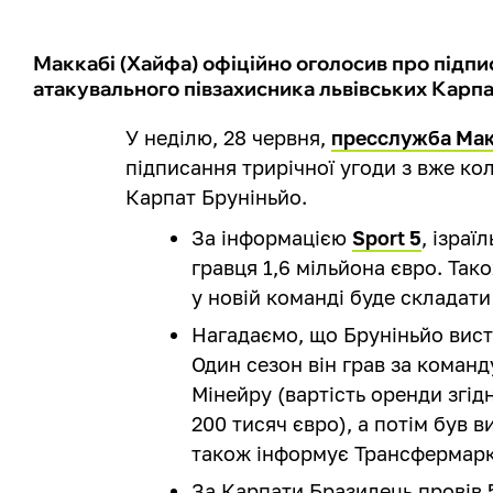
Маккабі (Хайфа) офіційно оголосив про підпи
атакувального півзахисника львівських Карпа
У неділю, 28 червня,
пресслужба Мак
підписання трирічної угоди з вже к
Карпат Бруніньйо.
За інформацією
Sport 5
, ізраї
гравця 1,6 мільйона євро. Так
у новій команді буде складат
Нагадаємо, що Бруніньйо вист
Один сезон він грав за команд
Мінейру (вартість оренди згі
200 тисяч євро), а потім був 
також інформує Трансфермарк
За Карпати Бразилець провів 52