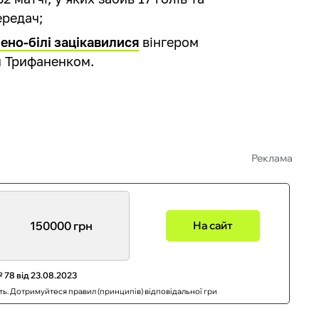
ередач;
ено-білі зацікавилися
вінгером
м Трифаненком.
Реклама
150000 грн
На сайт
 78 від 23.08.2023
сть. Дотримуйтеся правил (принципів) відповідальної гри