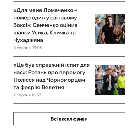
«Для мене Ломаченко –
номер один у світовому
боксі»: Сенченко оцінив
шанси Усика, Кличка та
Чухаджяна
3 серпня 09:08
«Це був справжній іспит для
нас»: Ротань про перемогу
Полісся над Чорноморцем
та феєрію Велетня
2 серпня 16:57
Всі ексклюзиви