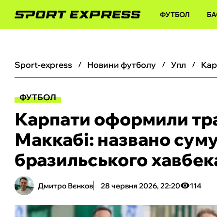
ФУТБОЛ
БА
sport-express
новини футболу
упл
ФУТБОЛ
Карпати оформили тр
Маккабі: названо суму
бразильського хавбек
Дмитро Вєнков
28 червня 2026, 22:20
114