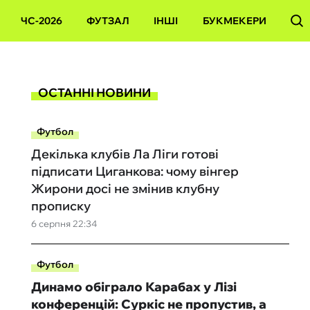
ЧС-2026
ФУТЗАЛ
ІНШІ
БУКМЕКЕРИ
ОСТАННІ НОВИНИ
Футбол
Декілька клубів Ла Ліги готові
підписати Циганкова: чому вінгер
Жирони досі не змінив клубну
прописку
6 серпня 22:34
Футбол
Динамо обіграло Карабах у Лізі
конференцій: Суркіс не пропустив, а