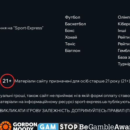
Футбол
Олімп
Баскетбол
Кібер
ня на "Sport-Express"
Бокс
Інші
Хокей
Рейти
Теніс
Рейти
Біатлон
Гембл
База 
Турні
21+
Матеріали сайту призначені для осіб старше 21 року (21+)
туальні гроші, також сайт не приймає ні в якій формі оплату ставо
атеріали на інформаційному ресурсі sport-express.ua публікують
 ВИКЛИКАТИ ІГРОВУ ЗАЛЕЖНІСТЬ. ДОТРИМУЙТЕСЬ ПРАВИЛ (П