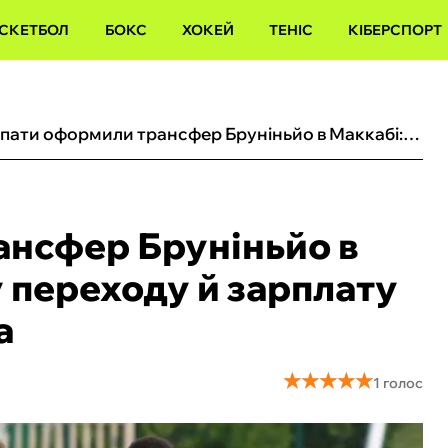
СКЕТБОЛ
БОКС
ХОКЕЙ
ТЕНІС
КІБЕРСПОРТ
Карпати оформили трансфер Бруніньйо в Маккабі: названо суму переходу й зарплату бразильського хавбека
ансфер Бруніньйо в
 переходу й зарплату
а
★
★
★
★
★
★
★
★
★
★
1 голос