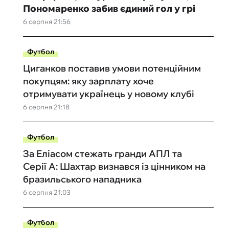
Пономаренко забив єдиний гол у грі
6 серпня 21:56
Футбол
Циганков поставив умови потенційним
покупцям: яку зарплату хоче
отримувати українець у новому клубі
6 серпня 21:18
Футбол
За Еліасом стежать гранди АПЛ та
Серії А: Шахтар визнався із цінником на
бразильського нападника
6 серпня 21:03
Футбол