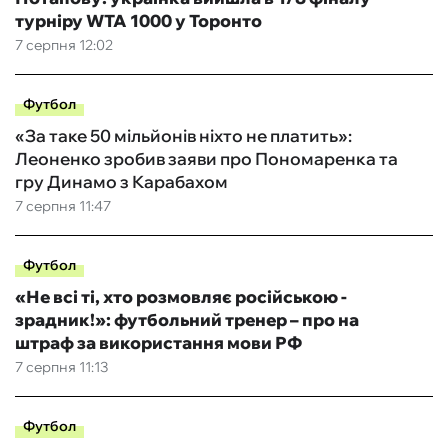
турніру WTA 1000 у Торонто
7 серпня 12:02
Футбол
«За таке 50 мільйонів ніхто не платить»:
Леоненко зробив заяви про Пономаренка та
гру Динамо з Карабахом
7 серпня 11:47
Футбол
«Не всі ті, хто розмовляє російською -
зрадник!»: футбольний тренер – про на
штраф за використання мови РФ
7 серпня 11:13
Футбол