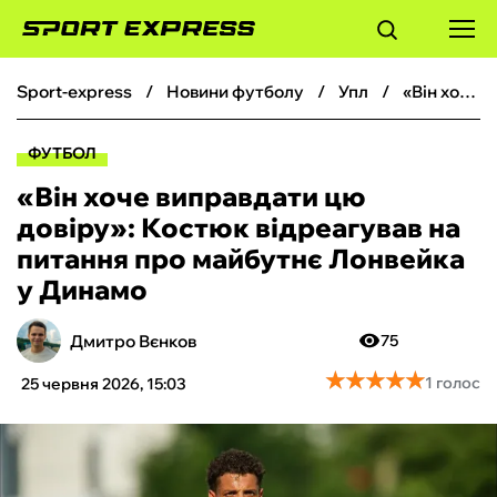
sport-express
новини футболу
упл
«Він хоче виправдати цю довіру»: Костюк відреагував на питання про майбутнє Лонвейка у Динамо
ФУТБОЛ
ФУТБОЛ
БАСКЕТБОЛ
«Він хоче виправдати цю
довіру»: Костюк відреагував на
БОКС
питання про майбутнє Лонвейка
у Динамо
ХОКЕЙ
Дмитро Вєнков
75
ТЕНІС
★
★
★
★
★
★
★
★
★
★
1 голос
25 червня 2026, 15:03
КІБЕРСПОРТ
ЧС-2026