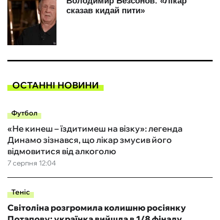
ОСТАННІ НОВИНИ
Футбол
«Не кинеш – їздитимеш на візку»: легенда
Динамо зізнався, що лікар змусив його
відмовитися від алкоголю
7 серпня 12:04
Теніс
Світоліна розгромила колишню росіянку
Потапову: українка вийшла в 1/8 фіналу