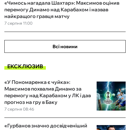
«Чимось нагадала Шахтар»: Максимов оцінив
перемогу Динамо над Карабахом і назвав
найкращого гравця матчу
7 серпня 11:00
Всі новини
ЕКСКЛЮЗИВ
«У Пономаренка є чуйка»:
Максимов похвалив Динамо за
перемогу над Карабахом у ЛК і дав
прогноз на гру в Баку
7 серпня 08:46
«Гурбанов значно досвідченіший