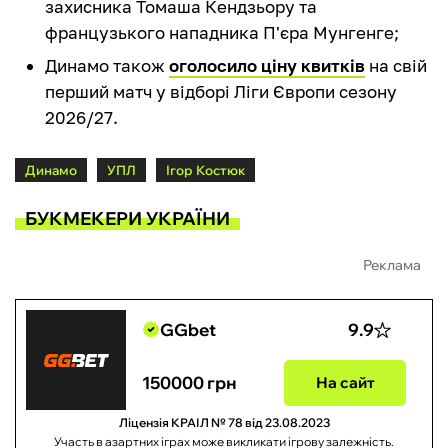
захисника Томаша Кендзьору та
французького нападника П'єра Мунгенге;
Динамо також
оголосило ціну квитків
на свій
перший матч у відборі Ліги Європи сезону
2026/27.
Динамо
УПЛ
Ігор Костюк
БУКМЕКЕРИ УКРАЇНИ
Реклама
GGbet
9.9
150000 грн
На сайт
Ліцензія КРАІЛ № 78 від 23.08.2023
Участь в азартних іграх може викликати ігрову залежність.