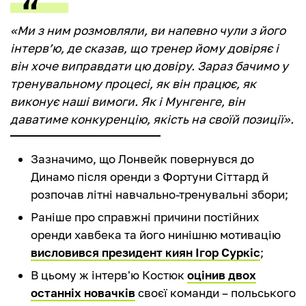
«Ми з ним розмовляли, ви напевно чули з його
інтервʼю, де сказав, що тренер йому довіряє і
він хоче виправдати цю довіру. Зараз бачимо у
тренувальному процесі, як він працює, як
виконує наші вимоги. Як і Мунгенге, він
даватиме конкуренцію, якість на своїй позиції».
Зазначимо, що Лонвейк повернувся до
Динамо після оренди з Фортуни Сіттард й
розпочав літні навчально-тренувальні збори;
Раніше про справжні причини постійних
оренди хавбека та його нинішню мотивацію
висловився президент киян Ігор Суркіс
;
В цьому ж інтерв'ю Костюк
оцінив двох
останніх новачків
своєї команди – польського