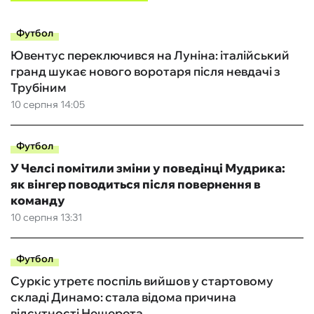
Футбол
Ювентус переключився на Луніна: італійський
гранд шукає нового воротаря після невдачі з
Трубіним
10 серпня 14:05
Футбол
У Челсі помітили зміни у поведінці Мудрика:
як вінгер поводиться після повернення в
команду
10 серпня 13:31
Футбол
Суркіс утретє поспіль вийшов у стартовому
складі Динамо: стала відома причина
відсутності Нещерета