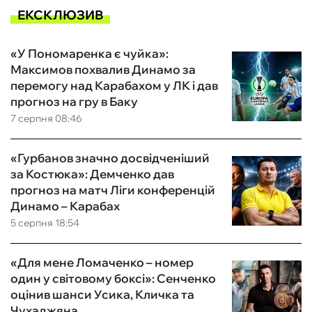
ЕКСКЛЮЗИВ
«У Пономаренка є чуйка»:
Максимов похвалив Динамо за
перемогу над Карабахом у ЛК і дав
прогноз на гру в Баку
7 серпня 08:46
«Гурбанов значно досвідченіший
за Костюка»: Демченко дав
прогноз на матч Ліги конференцій
Динамо – Карабах
5 серпня 18:54
«Для мене Ломаченко – номер
один у світовому боксі»: Сенченко
оцінив шанси Усика, Кличка та
Чухаджяна