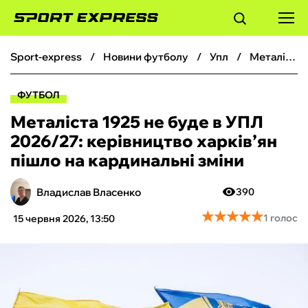
sport-express
новини футболу
упл
Металіста 1925 не буде в УПЛ 2026/27: керівництво харків’ян пішло на кардинальні зміни
ФУТБОЛ
ФУТБОЛ
БАСКЕТБОЛ
Металіста 1925 не буде в УПЛ
2026/27: керівництво харків’ян
БОКС
пішло на кардинальні зміни
ХОКЕЙ
Владислав Власенко
390
★
★
★
★
★
★
★
★
★
★
1 голос
15 червня 2026, 13:50
ТЕНІС
КІБЕРСПОРТ
ЧС-2026