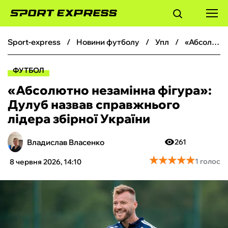
sport-express
новини футболу
упл
«‎Абсолютно незамінна фігура»: Дулуб назвав справжнього лідера збірної України
ФУТБОЛ
ФУТБОЛ
БАСКЕТБОЛ
«‎Абсолютно незамінна фігура»:
Дулуб назвав справжнього
БОКС
лідера збірної України
ХОКЕЙ
Владислав Власенко
261
★
★
★
★
★
★
★
★
★
★
1 голос
8 червня 2026, 14:10
ТЕНІС
КІБЕРСПОРТ
ЧС-2026