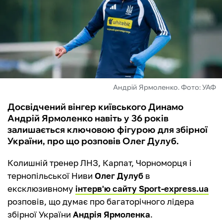
ФУТЗАЛ
ІНШІ
БУКМЕКЕРИ
Андрій Ярмоленко. Фото: УАФ
Досвідчений вінгер київського Динамо
Андрій Ярмоленко навіть у 36 років
залишається ключовою фігурою для збірної
України, про що розповів Олег Дулуб.
Колишній тренер ЛНЗ, Карпат, Чорноморця і
тернопільської Ниви
Олег Дулуб
в
ексклюзивному
інтерв'ю сайту Sport-express.ua
розповів, що думає про багаторічного лідера
збірної України
Андрія Ярмоленка
.