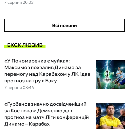
7 серпня 20:03
Всі новини
ЕКСКЛЮЗИВ
«У Пономаренка є чуйка»:
Максимов похвалив Динамо за
перемогу над Карабахом у ЛК і дав
прогноз на гру в Баку
7 серпня 08:46
«Гурбанов значно досвідченіший
за Костюка»: Демченко дав
прогноз на матч Ліги конференцій
Динамо – Карабах