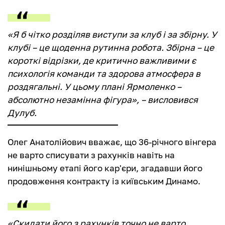
«Я б чітко розділяв виступи за клуб і за збірну. У
клубі – це щоденна рутинна робота. Збірна – це
короткі відрізки, де критично важливими є
психологія команди та здорова атмосфера в
роздягальні. У цьому плані Ярмоленко –
абсолютно незамінна фігура», – висловився
Дулуб.
Олег Анатолійович вважає, що 36-річного вінгера
не варто списувати з рахунків навіть на
нинішньому етапі його кар'єри, згадавши його
продовження контракту із київським Динамо.
«Скидати його з рахунків точно не варто.