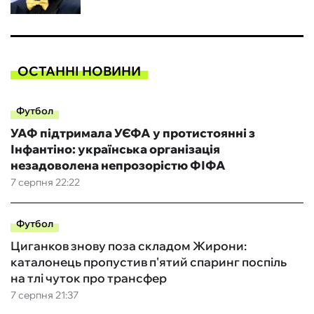
ОСТАННІ НОВИНИ
Футбол
УАФ підтримала УЄФА у протистоянні з
Інфантіно: українська організація
незадоволена непрозорістю ФІФА
7 серпня 22:22
Футбол
Циганков знову поза складом Жирони:
каталонець пропустив п'ятий спаринг поспіль
на тлі чуток про трансфер
7 серпня 21:37