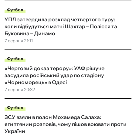
Футбол
УПЛ затвердила розклад четвертого туру:
коли відбудуться матчі Шахтар – Полісся та
Буковина – Динамо
7 серпня 21:11
Футбол
«Черговий доказ терору»: УАФ рішуче
засудила російський удар по стадіону
«Чорноморець» в Одесі
7 серпня 20:32
Футбол
ЗСУ взяли в полон Мохамеда Салаха:
єгиптянин розповів, чому пішов воювати проти
України