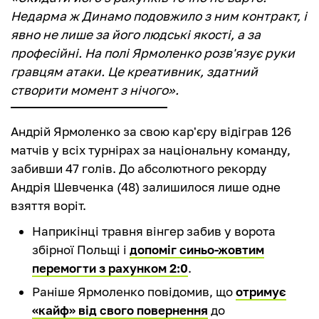
Недарма ж Динамо подовжило з ним контракт, і
явно не лише за його людські якості, а за
професійні. На полі Ярмоленко розв'язує руки
гравцям атаки. Це креативник, здатний
створити момент з нічого».
Андрій Ярмоленко за свою кар'єру відіграв 126
матчів у всіх турнірах за національну команду,
забивши 47 голів. До абсолютного рекорду
Андрія Шевченка (48) залишилося лише одне
взяття воріт.
Наприкінці травня вінгер забив у ворота
збірної Польщі і
допоміг синьо-жовтим
перемогти з рахунком 2:0
.
Раніше Ярмоленко повідомив, що
отримує
«кайф» від свого повернення
до