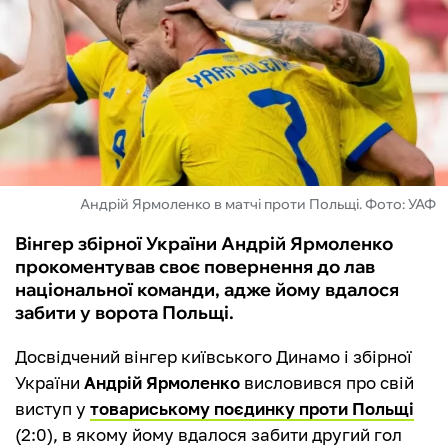
ФУТЗАЛ
ІНШІ
БУКМЕКЕРИ
Андрій Ярмоленко в матчі проти Польщі. Фото: УАФ
Вінгер збірної України Андрій Ярмоленко
прокоментував своє повернення до лав
національної команди, адже йому вдалося
забити у ворота Польщі.
Досвідчений вінгер київського Динамо і збірної
України
Андрій Ярмоленко
висловився про свій
виступ у
товариському поєдинку проти Польщі
(2:0), в якому йому вдалося забити другий гол