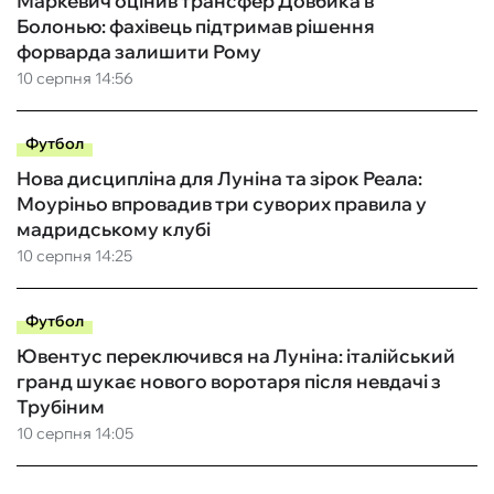
Маркевич оцінив трансфер Довбика в
Болонью: фахівець підтримав рішення
форварда залишити Рому
10 серпня 14:56
Футбол
Нова дисципліна для Луніна та зірок Реала:
Моуріньо впровадив три суворих правила у
мадридському клубі
10 серпня 14:25
Футбол
Ювентус переключився на Луніна: італійський
гранд шукає нового воротаря після невдачі з
Трубіним
10 серпня 14:05