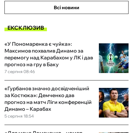
Всі новини
ЕКСКЛЮЗИВ
«У Пономаренка є чуйка»:
Максимов похвалив Динамо за
перемогу над Карабахом у ЛК і дав
прогноз на гру в Баку
7 серпня 08:46
«Гурбанов значно досвідченіший
за Костюка»: Демченко дав
прогноз на матч Ліги конференцій
Динамо – Карабах
5 серпня 18:54
«Для мене Ломаченко – номер