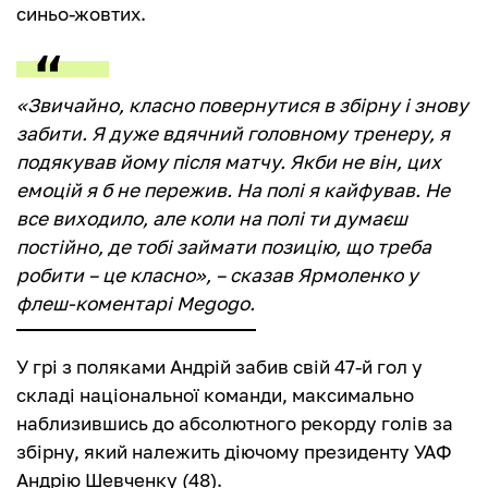
синьо-жовтих.
«Звичайно, класно повернутися в збірну і знову
забити. Я дуже вдячний головному тренеру, я
подякував йому після матчу. Якби не він, цих
емоцій я б не пережив. На полі я кайфував. Не
все виходило, але коли на полі ти думаєш
постійно, де тобі займати позицію, що треба
робити – це класно», – сказав Ярмоленко у
флеш-коментарі Megogo.
У грі з поляками Андрій забив свій 47-й гол у
складі національної команди, максимально
наблизившись до абсолютного рекорду голів за
збірну, який належить діючому президенту УАФ
Андрію Шевченку (48).