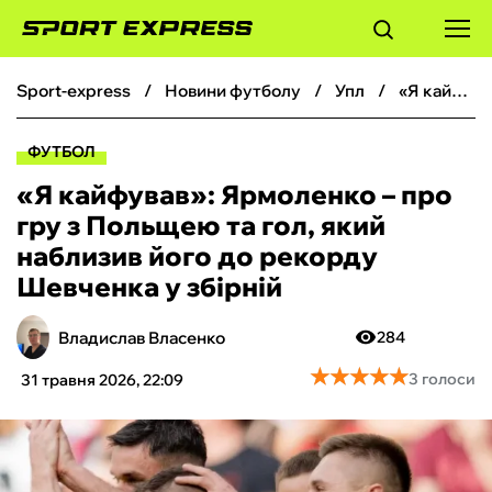
sport-express
новини футболу
упл
«Я кайфував‎»: Ярмоленко – про гру з Польщею та гол, який наблизив його до рекорду Шевченка у збірній
ФУТБОЛ
ФУТБОЛ
БАСКЕТБОЛ
«Я кайфував‎»: Ярмоленко – про
гру з Польщею та гол, який
БОКС
наблизив його до рекорду
Шевченка у збірній
ХОКЕЙ
Владислав Власенко
284
ТЕНІС
★
★
★
★
★
★
★
★
★
★
3 голоси
31 травня 2026, 22:09
КІБЕРСПОРТ
ЧС-2026