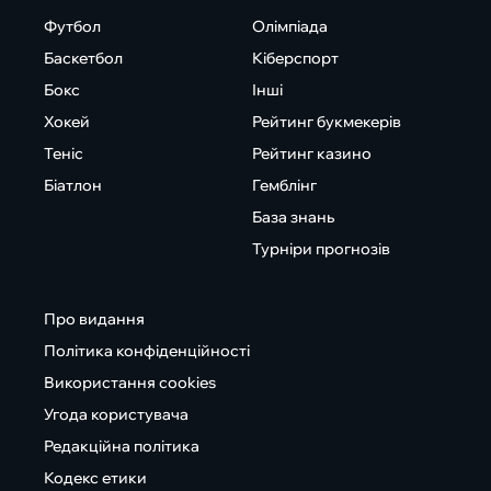
Футбол
Олімпіада
Баскетбол
Кіберспорт
Бокс
Інші
Хокей
Рейтинг букмекерів
Теніс
Рейтинг казино
Біатлон
Гемблінг
База знань
Турніри прогнозів
Про видання
Політика конфіденційності
Використання cookies
Угода користувача
Редакційна політика
Кодекс етики