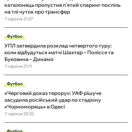
каталонець пропустив п'ятий спаринг поспіль
на тлі чуток про трансфер
7 серпня 21:37
Футбол
УПЛ затвердила розклад четвертого туру:
коли відбудуться матчі Шахтар – Полісся та
Буковина – Динамо
7 серпня 21:11
Футбол
«Черговий доказ терору»: УАФ рішуче
засудила російський удар по стадіону
«Чорноморець» в Одесі
7 серпня 20:32
Футбол