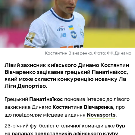
ФУТЗАЛ
ІНШІ
БУКМЕКЕРИ
Костянтин Вівчаренко. Фото: ФК Динамо
Лівий захисник київського Динамо Костянтин
Вівчаренко зацікавив грецький Панатінаїкос,
який може скласти конкуренцію новачку Ла
Ліги Депортіво.
Грецький
Панатінаїкос
поновив інтерес до лівого
захисника Динамо
Костянтина Вівчаренка
, про
що повідомляє місцеве видання
Novasports
.
23-річний футболіст столичної команди вже
був
на радарах представників афінського клубу