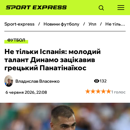
sport-express
новини футболу
упл
Не тільки Іспанія: молодий талант Динамо зацікавив грецький Панатінаїкос
ФУТБОЛ
ФУТБОЛ
БАСКЕТБОЛ
Не тільки Іспанія: молодий
талант Динамо зацікавив
БОКС
грецький Панатінаїкос
ХОКЕЙ
Владислав Власенко
132
★
★
★
★
★
★
★
★
★
★
1 голос
6 червня 2026, 22:08
ТЕНІС
КІБЕРСПОРТ
ЧС-2026