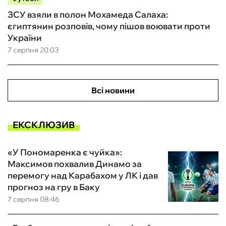
ЗСУ взяли в полон Мохамеда Салаха:
єгиптянин розповів, чому пішов воювати проти
України
7 серпня 20:03
Всі новини
ЕКСКЛЮЗИВ
«У Пономаренка є чуйка»:
Максимов похвалив Динамо за
перемогу над Карабахом у ЛК і дав
прогноз на гру в Баку
7 серпня 08:46