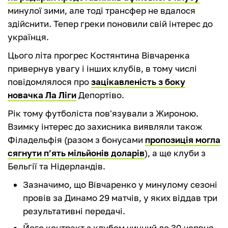
минулої зими, але тоді трансфер не вдалося
здійснити. Тепер греки поновили свій інтерес до
українця.
Цього літа прогрес Костянтина Вівчаренка
привернув увагу і інших клубів, в тому числі
повідомлялося про
зацікавленість з боку
новачка Ла Ліги
Депортіво.
Рік тому футболіста пов'язували з Жироною.
Взимку інтерес до захисника виявляли також
Філадельфія (разом з бонусами
пропозиція могла
сягнути п’ять мільйонів доларів
), а ще клуби з
Бельгії та Нідерландів.
Зазначимо, що Вівчаренко у минулому сезоні
провів за Динамо 29 матчів, у яких віддав три
результативні передачі.
Його контракт з клубом чинний до 30 червня