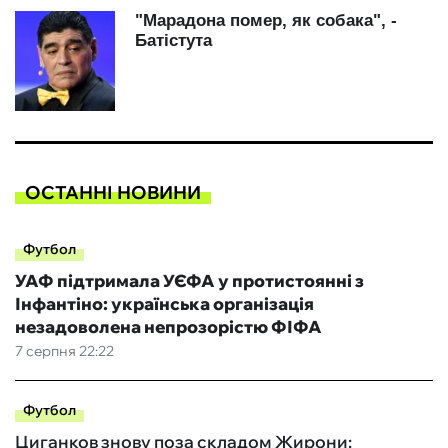
ОСТАННІ НОВИНИ
Футбол
УАФ підтримала УЄФА у протистоянні з
Інфантіно: українська організація
незадоволена непрозорістю ФІФА
7 серпня 22:22
Футбол
Циганков знову поза складом Жирони: