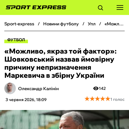
sport-express
новини футболу
упл
«Можливо, якраз той фактор»: Шовковський назвав ймовірну причину непризначення Маркевича в збірну України
ФУТБОЛ
ФУТБОЛ
БАСКЕТБОЛ
«Можливо, якраз той фактор»:
Шовковський назвав ймовірну
БОКС
причину непризначення
Маркевича в збірну України
ХОКЕЙ
Олександр Калінін
142
ТЕНІС
★
★
★
★
★
★
★
★
★
★
1 голос
3 червня 2026, 18:09
КІБЕРСПОРТ
ЧС-2026