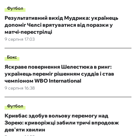
Футбол
Результативний вихід Мудрика: українець
допоміг Челсі врятуватися від поразки у
матчі-перестрілці
9 серпня 17:03
Бокс
Яскраве повернення Шелестюка в ринг:
українець переміг рішенням суддів і став
чемпіоном WBO International
9 серпня 16:38
Футбол
Кривбас здобув вольову перемогу над
Зорею: криворіжці забили тричі впродовж
дев'яти хвилин