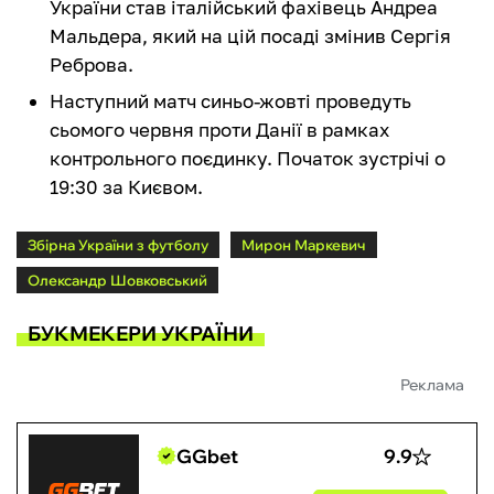
України став італійський фахівець Андреа
Мальдера, який на цій посаді змінив Сергія
Реброва.
Наступний матч синьо-жовті проведуть
сьомого червня проти Данії в рамках
контрольного поєдинку. Початок зустрічі о
19:30 за Києвом.
Збірна України з футболу
Мирон Маркевич
Олександр Шовковський
БУКМЕКЕРИ УКРАЇНИ
Реклама
GGbet
9.9