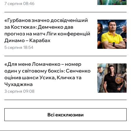
7 серпня 08:46
«Гурбанов значно досвідченіший
за Костюка»: Демченко дав
прогноз на матч Ліги конференцій
Динамо – Карабах
5 серпня 18:54
«Для мене Ломаченко – номер
один у світовому боксі»: Сенченко
оцінив шанси Усика, Кличка та
Чухаджяна
3 серпня 09:08
Всі ексклюзиви