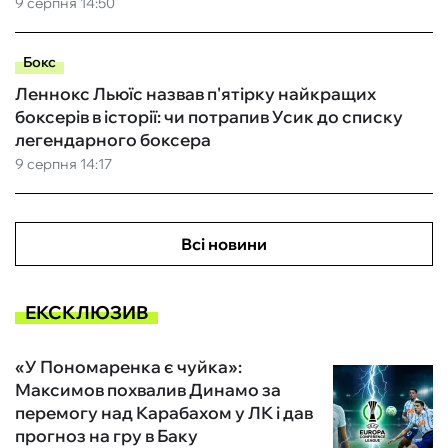
9 серпня 14:50
Бокс
Леннокс Льюїс назвав п'ятірку найкращих
боксерів в історії: чи потрапив Усик до списку
легендарного боксера
9 серпня 14:17
Всі новини
ЕКСКЛЮЗИВ
«У Пономаренка є чуйка»:
Максимов похвалив Динамо за
перемогу над Карабахом у ЛК і дав
прогноз на гру в Баку