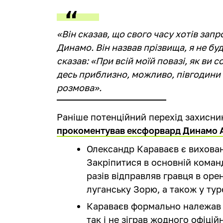
«Він сказав, що свого часу хотів запр
Динамо. Він назвав прізвища, я не буд
сказав: «При всій моїй повазі, як ви со
десь приблизно, можливо, півгодини 
розмова».
Раніше потенційний перехід захисник
прокоментував ексфорвард Динамо 
Олександр Караваєв є вихова
Закріпитися в основній команд
разів відправляв гравця в ор
луганську Зорю, а також у ту
Караваєв формально належав Ш
так і не зіграв жодного офіцій