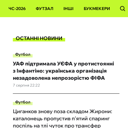
ЧС-2026
ФУТЗАЛ
ІНШІ
БУКМЕКЕРИ
ОСТАННІ НОВИНИ
Футбол
УАФ підтримала УЄФА у протистоянні
з Інфантіно: українська організація
незадоволена непрозорістю ФІФА
7 серпня 22:22
Футбол
Циганков знову поза складом Жирони:
каталонець пропустив п'ятий спаринг
поспіль на тлі чуток про трансфер