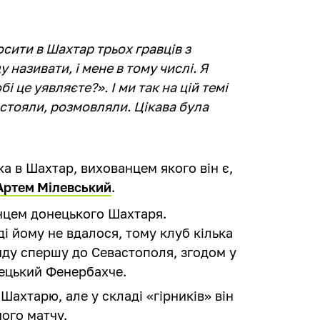
осити в Шахтар трьох гравців з
у називати, і мене в тому числі. Я
бі це уявляєте?». І ми так на цій темі
стояли, розмовляли. Цікава була
а в Шахтар, вихованцем якого він є,
Артем Мілевський
.
нцем донецького Шахтаря.
і йому не вдалося, тому клуб кілька
енду спершу до Севастополя, згодом у
рецький Фенербахче.
ахтарю, але у складі «гірників» він
ного матчу.