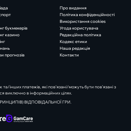
іада
Про видання
спорт
Політика конфіденційності
Використання cookies
нг букмекерів
Угода користувача
нг казино
Редакційна політика
інг
Кодекс етики
знань
Наша редакція
ри прогнозів
Контакти
к та/інших платежів, які пов’язані/можуть бути пов’язані з
ся виключно в інформаційних цілях.
РИНЦИПІВ) ВІДПОВІДАЛЬНОЇ ГРИ.