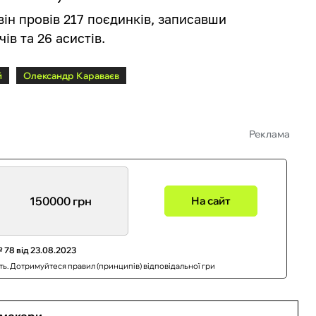
ін провів 217 поєдинків, записавши
ів та 26 асистів.
й
Олександр Караваєв
Реклама
150000 грн
На сайт
 78 від 23.08.2023
сть. Дотримуйтеся правил (принципів) відповідальної гри
кмекери