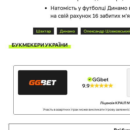
Натомість у футболці Динамо в
на свій рахунок 16 забитих м'яч
Шахтар
Динамо
Олександр Шовковськи
БУКМЕКЕРИ УКРАЇНИ
GGbet
9.9
Ліцензія КРАІЛ №
Участь в азартних іграх може викликати ігрову залежні
Всі бу