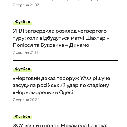
7 серпня 21:37
Футбол
УПЛ затвердила розклад четвертого
туру: коли відбудуться матчі Шахтар –
Полісся та Буковина – Динамо
7 серпня 21:11
Футбол
«Черговий доказ терору»: УАФ рішуче
засудила російський удар по стадіону
«Чорноморець» в Одесі
7 серпня 20:32
Футбол
ЗСУ взяли в полон Мохамеда Салаха: