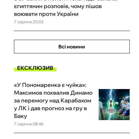
єгиптянин розповів, чому пішов
воювати проти України
7 серпня 20:03
Всі новини
ЕКСКЛЮЗИВ
«У Пономаренка є чуйка»:
Максимов похвалив Динамо
за перемогу над Карабахом
у ЛК і дав прогноз на гру в
Баку
7 серпня 08:46