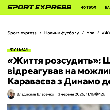
ФУТБОЛ
БА
sport-express
новини футболу
упл
ФУТБОЛ
«‎Життя розсудить»: 
відреагував на можл
Караваєва з Динамо 
Владислав Власенко
3 червня 2026, 11:16
126