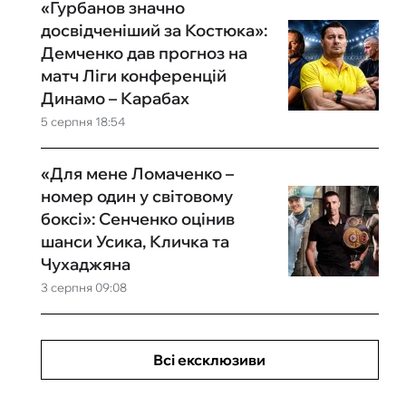
«Гурбанов значно
досвідченіший за Костюка»:
Демченко дав прогноз на
матч Ліги конференцій
Динамо – Карабах
5 серпня 18:54
«Для мене Ломаченко –
номер один у світовому
боксі»: Сенченко оцінив
шанси Усика, Кличка та
Чухаджяна
3 серпня 09:08
Всі ексклюзиви