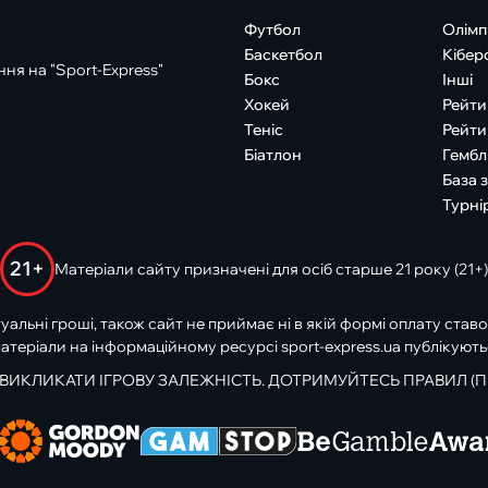
Футбол
Олімп
Баскетбол
Кібер
ня на "Sport-Express"
Бокс
Інші
Хокей
Рейти
Теніс
Рейти
Біатлон
Гембл
База 
Турні
21+
Матеріали сайту призначені для осіб старше 21 року (21+)
туальні гроші, також сайт не приймає ні в якій формі оплату ставо
атеріали на інформаційному ресурсі sport-express.ua публікують
 ВИКЛИКАТИ ІГРОВУ ЗАЛЕЖНІСТЬ. ДОТРИМУЙТЕСЬ ПРАВИЛ (П