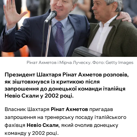
ФУТЗАЛ
ІНШІ
БУКМЕКЕРИ
Рінат Ахметов і Мірча Луческу. Фото: Getty Images
Президент Шахтаря Рінат Ахметов розповів,
як зіштовхнувся із критикою після
запрошення до донецької команди італійця
Невіо Скали у 2002 році.
Власник Шахтаря
Рінат Ахметов
пригадав
запрошення на тренерську посаду італійського
фахівця
Невіо Скали
, який очолив донецьку
команду у 2002 році.