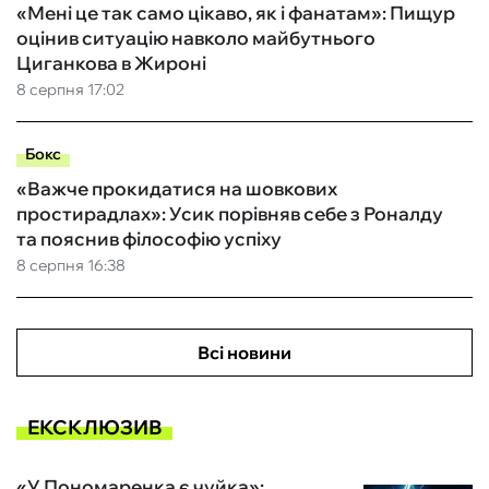
«Мені це так само цікаво, як і фанатам»: Пищур
оцінив ситуацію навколо майбутнього
Циганкова в Жироні
8 серпня 17:02
Бокс
«Важче прокидатися на шовкових
простирадлах»: Усик порівняв себе з Роналду
та пояснив філософію успіху
8 серпня 16:38
Всі новини
ЕКСКЛЮЗИВ
«У Пономаренка є чуйка»: