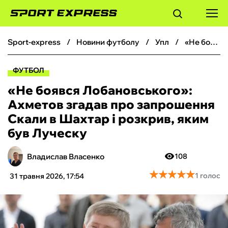
sport-express
новини футболу
упл
«Не боявся Лобановського‎»: Ахметов згадав про запрошення Скали в Шахтар і розкрив, яким був Луческу
ФУТБОЛ
ФУТБОЛ
БАСКЕТБОЛ
«Не боявся Лобановського‎»:
Ахметов згадав про запрошення
БОКС
Скали в Шахтар і розкрив, яким
був Луческу
ХОКЕЙ
Владислав Власенко
108
ТЕНІС
★
★
★
★
★
★
★
★
★
★
1 голос
31 травня 2026, 17:54
КІБЕРСПОРТ
ЧС-2026