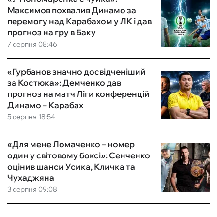
Максимов похвалив Динамо за
перемогу над Карабахом у ЛК і дав
прогноз на гру в Баку
7 серпня 08:46
«Гурбанов значно досвідченіший
за Костюка»: Демченко дав
прогноз на матч Ліги конференцій
Динамо – Карабах
5 серпня 18:54
«Для мене Ломаченко – номер
один у світовому боксі»: Сенченко
оцінив шанси Усика, Кличка та
Чухаджяна
3 серпня 09:08