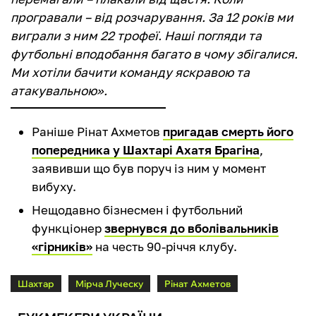
програвали – від розчарування. За 12 років ми
виграли з ним 22 трофеї. Наші погляди та
футбольні вподобання багато в чому збігалися.
Ми хотіли бачити команду яскравою та
атакувальною».
Раніше Рінат Ахметов
пригадав смерть його
попередника у Шахтарі Ахатя Брагіна
,
заявивши що був поруч із ним у момент
вибуху.
Нещодавно бізнесмен і футбольний
функціонер
звернувся до вболівальників
«гірників»
на честь 90-річчя клубу.
Шахтар
Мірча Луческу
Рінат Ахметов