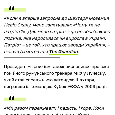
«Коли я вперше запросив до Шахтаря іноземця
Невіо Скалу, мене запитували: «Чому ти не
патріот?». Для мене патріот – це не обов’язково
людина, яка народилася чи виросла в Україні.
Патріот – це той, хто працює заради України», –
сказав Ахметов для
The Guardian
.
Президент «гірників» також висловився про вже
покійного румунського тренера Мірчу Луческу,
який став справжньою легендою Шахтаря,
вигравши із командою Кубок УЄФА у 2009 році.
«Ми разом переживали і радість, і горе. Коли
перемагали – плакали від щастя. Коли