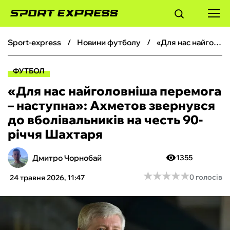
sport-express
новини футболу
«Для нас найголовніша перемога – наступна»: Ахметов звернувся до вболівальників на честь 90-річчя Шахтаря
ФУТБОЛ
ФУТБОЛ
БАСКЕТБОЛ
«Для нас найголовніша перемога
– наступна»: Ахметов звернувся
БОКС
до вболівальників на честь 90-
річчя Шахтаря
ХОКЕЙ
Дмитро Чорнобай
1355
ТЕНІС
★
★
★
★
★
★
★
★
★
★
0 голосів
24 травня 2026, 11:47
КІБЕРСПОРТ
ЧС-2026