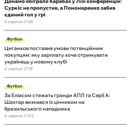
Динамо обіграло Карабах у Лізі конференцій:
Суркіс не пропустив, а Пономаренко забив
єдиний гол у грі
6 серпня 21:56
Футбол
Циганков поставив умови потенційним
покупцям: яку зарплату хоче отримувати
українець у новому клубі
6 серпня 21:18
Футбол
За Еліасом стежать гранди АПЛ та Серії А:
Шахтар визнався із цінником на
бразильського нападника
6 серпня 21:03