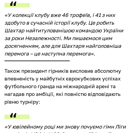
«У колекції клубу вже 46 трофеїв, і 41 з них
здобуто в сучасній історії клубу. Це робить
Шахтар найтитулованішою командою України
за роки Незалежності. Ми пишаємося цим
досягненням, але для Шахтаря найголовніша
перемога – це наступна перемога».
Також президент гірників висловив абсолютну
впевненість у майбутніх єврокубкових успіхах
футбольного гранда на міжнародній арені та
нагадав про амбіції, які повністю відповідають
рівню турніру:
«У ювілейному році ми знову почуємо гімн Ліги