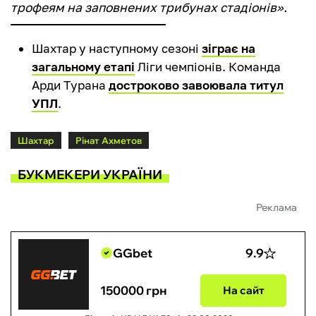
трофеям на заповнених трибунах стадіонів».
Шахтар у наступному сезоні
зіграє на
загальному етапі
Ліги чемпіонів. Команда
Арди Турана
достроково завоювала титул
УПЛ
.
Шахтар
Рінат Ахметов
БУКМЕКЕРИ УКРАЇНИ
Реклама
GGbet
9.9
150000 грн
На сайт