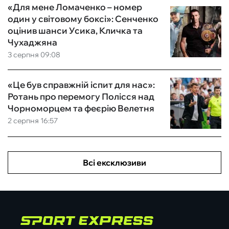
«Для мене Ломаченко – номер
один у світовому боксі»: Сенченко
оцінив шанси Усика, Кличка та
Чухаджяна
3 серпня 09:08
«Це був справжній іспит для нас»:
Ротань про перемогу Полісся над
Чорноморцем та феєрію Велетня
2 серпня 16:57
Всі ексклюзиви