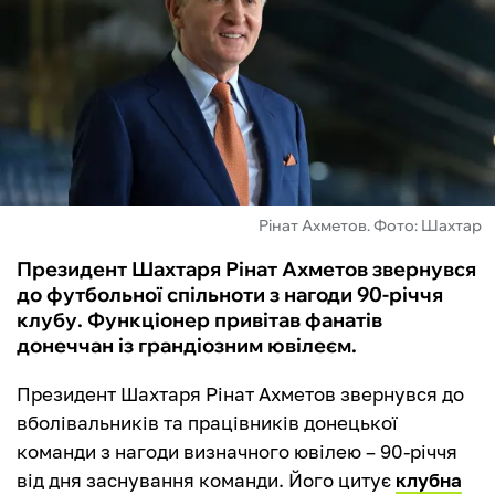
ФУТЗАЛ
ІНШІ
БУКМЕКЕРИ
Рінат Ахметов. Фото: Шахтар
Президент Шахтаря Рінат Ахметов звернувся
до футбольної спільноти з нагоди 90-річчя
клубу. Функціонер привітав фанатів
донеччан із грандіозним ювілеєм.
Президент Шахтаря Рінат Ахметов звернувся до
вболівальників та працівників донецької
команди з нагоди визначного ювілею – 90-річчя
від дня заснування команди. Його цитує
клубна